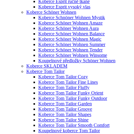
Koberce Esprit ručně tkané
Koberce Esprit vysoký vlas
Koberce Schöner Wohnen
Koberce Schnöner Wohnen Mystik
Koberce Schöner Wohnen Amaze
Koberce Schöner Wohnen Aura
Koberce Schöner Wohnen Balance
Koberce Schöner Wohnen Magic
Koberce Schöner Wohnen Summer
Koberce Schöner Wohnen Tender
Koberce Schöner Wohnen Winsome
Koupelnové předložky Schöner Wohnen
Koberce SKLADEM
Koberce Tom Tailor
Koberce Tom Tailor Cozy
Koberce Tom Tailor Fine Lines
Koberce Tom Tailor Fluffy
Koberce Tom Tailor Funky Orient
Koberce Tom Tailor Funky Outdoor
Koberce Tom Tailor Garden
Koberce Tom Tailor Groove
Koberce Tom Tailor Shapes
Koberce Tom Tailor Shine
Koberce Tom Tailor Smooth Comfort
Koupelnové koberce Tom Tailor