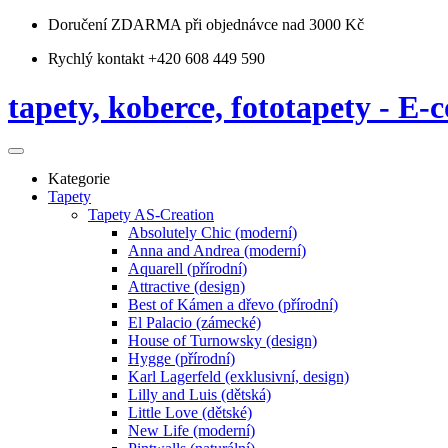
Doručení ZDARMA
při objednávce nad 3000 Kč
Rychlý kontakt +420 608 449 590
tapety, koberce, fototapety - E-c
Kategorie
Tapety
Tapety AS-Creation
Absolutely Chic (moderní)
Anna and Andrea (moderní)
Aquarell (přírodní)
Attractive (design)
Best of Kámen a dřevo (přírodní)
El Palacio (zámecké)
House of Turnowsky (design)
Hygge (přírodní)
Karl Lagerfeld (exklusivní, design)
Lilly and Luis (dětská)
Little Love (dětské)
New Life (moderní)