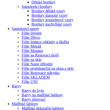
Dětské bordury
Samolepící bordury
Bordury dětské vzory
Bordury klasické vzory
Bordury koupelnové vzory
Bordury kuchyňské vzory
Samolepící tapety
Fólie Design
Fólie Dřevo
Fólie Imitace obklady a dlažba
Fólie Metráž
Fólie Mramor
Fólie na Renovaci dveří
Fólie na sklo
Fólie Natur přírodní
Fólie protisluneční na okna a sklo
Fólie Renovace nábytku
Fólie SKLADEM
Fólie UNI
Barvy
Barvy do bytu
Barvy na malířské šablony
Barvy tónovací
Malířské šablony
Malířské dekorační šablony