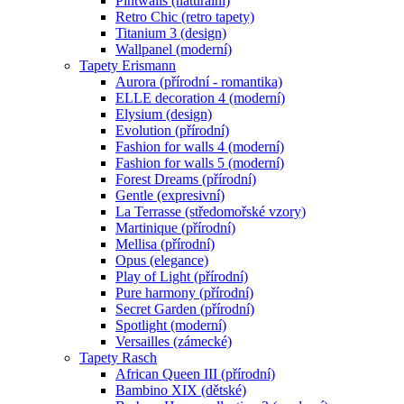
Pintwalls (naturální)
Retro Chic (retro tapety)
Titanium 3 (design)
Wallpanel (moderní)
Tapety Erismann
Aurora (přírodní - romantika)
ELLE decoration 4 (moderní)
Elysium (design)
Evolution (přírodní)
Fashion for walls 4 (moderní)
Fashion for walls 5 (moderní)
Forest Dreams (přírodní)
Gentle (expresivní)
La Terrasse (středomořské vzory)
Martinique (přírodní)
Mellisa (přírodní)
Opus (elegance)
Play of Light (přírodní)
Pure harmony (přírodní)
Secret Garden (přírodní)
Spotlight (moderní)
Versailles (zámecké)
Tapety Rasch
African Queen III (přírodní)
Bambino XIX (dětské)