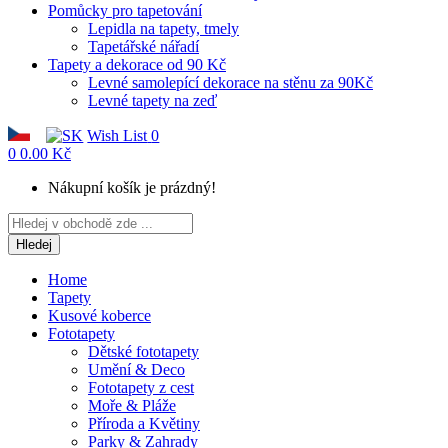
Pomůcky pro tapetování
Lepidla na tapety, tmely
Tapetářské nářadí
Tapety a dekorace od 90 Kč
Levné samolepící dekorace na stěnu za 90Kč
Levné tapety na zeď
Wish List
0
0
0.00 Kč
Nákupní košík je prázdný!
Hledej
Home
Tapety
Kusové koberce
Fototapety
Dětské fototapety
Umění & Deco
Fototapety z cest
Moře & Pláže
Příroda a Květiny
Parky & Zahrady