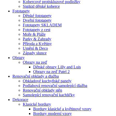
Kobercové protiskluzové podložky
Sigikid dětské koberce
Fototapety
Dětské fototapety
Dveřní fototapety
Fototapety SKLADEM
Fototapety z cest
Moře & Pláže
Parky & Zahrady
Příroda a Květiny
Umění & Deco
Západy slunce
Obrazy
Obrazy na zeď
Dětské obrazy Lilly and Luis
Obrazy na zeď Patel 2
Renovační obklady a dlažba
Obkladové kuchyňské panely
Podlahová renovační samolepící dlažba
Renovační obklady stěn
Samolepící renovační kachličky
Dekorace
Klasické bordury
Bordury klasické a květinové vzory
Bordury moderní vzory