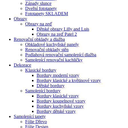
Západy slunce
Dveřní fototapety
Fototapety SKLADEM
Obrazy
Obrazy na zeď
Dětské obrazy Lilly and Luis
Obrazy na zeď Patel 2
Renovační obklady a dlažba
Obkladové kuchyňské panely
Renovační obklady stěn
Podlahová renovační samolepící dlažba
Samolepící renovační kachličky
Dekorace
Klasické bordury
Bordury moderní vzory
Bordury klasické a květinové vzory
Dětské bordury
Samolepící bordury
Bordury klasické vzory
Bordury koupelnové vzory
Bordury kuchyňské vzory
Bordury dětské vzory
Samolepící tapety
Fólie Dřevo
Fólie Design