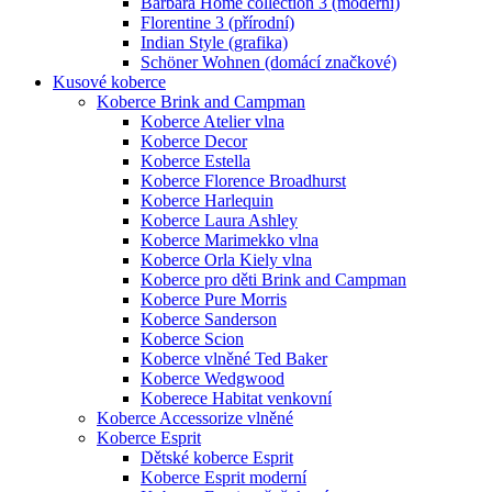
Barbara Home collection 3 (moderní)
Florentine 3 (přírodní)
Indian Style (grafika)
Schöner Wohnen (domácí značkové)
Kusové koberce
Koberce Brink and Campman
Koberce Atelier vlna
Koberce Decor
Koberce Estella
Koberce Florence Broadhurst
Koberce Harlequin
Koberce Laura Ashley
Koberce Marimekko vlna
Koberce Orla Kiely vlna
Koberce pro děti Brink and Campman
Koberce Pure Morris
Koberce Sanderson
Koberce Scion
Koberce vlněné Ted Baker
Koberce Wedgwood
Koberece Habitat venkovní
Koberce Accessorize vlněné
Koberce Esprit
Dětské koberce Esprit
Koberce Esprit moderní