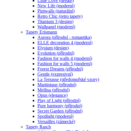
Little Love (dětské)
New Life (moderní)
Pintwalls (naturální)
Retro Chic (retro tapety)
Titanium 3 (design)
Wallpanel (moderní)
Tapety Erismann
Aurora (přírodní - romantika)
ELLE decoration 4 (moderní)
Elysium (design)
Evolution (přírodní)
Fashion for walls 4 (moderní)
Fashion for walls 5 (moderní)
Forest Dreams (přírodní)
Gentle (expresivní)
La Terrasse (středomořské vzory)
Martinique (přírodní)
Mellisa (přírodní)
Opus (elegance)
Play of Light (přírodní)
Pure harmony (přírodní)
Secret Garden (přírodní)
Spotlight (moderní)
Versailles (zámecké)
Tapety Rasch