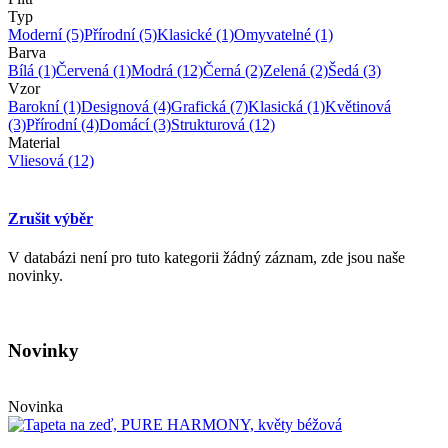
Typ
Moderní
(5)
Přírodní
(5)
Klasické
(1)
Omyvatelné
(1)
Barva
Bílá
(1)
Červená
(1)
Modrá
(12)
Černá
(2)
Zelená
(2)
Šedá
(3)
Vzor
Barokní
(1)
Designová
(4)
Grafická
(7)
Klasická
(1)
Květinová
(3)
Přírodní
(4)
Domácí
(3)
Strukturová
(12)
Material
Vliesová
(12)
Zrušit výběr
V databázi není pro tuto kategorii žádný záznam, zde jsou naše
novinky.
Novinky
Novinka