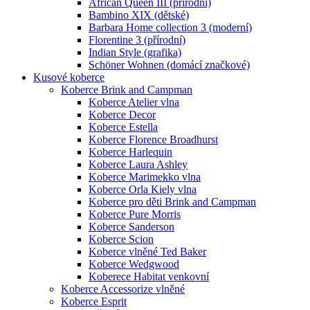
African Queen III (přírodní)
Bambino XIX (dětské)
Barbara Home collection 3 (moderní)
Florentine 3 (přírodní)
Indian Style (grafika)
Schöner Wohnen (domácí značkové)
Kusové koberce
Koberce Brink and Campman
Koberce Atelier vlna
Koberce Decor
Koberce Estella
Koberce Florence Broadhurst
Koberce Harlequin
Koberce Laura Ashley
Koberce Marimekko vlna
Koberce Orla Kiely vlna
Koberce pro děti Brink and Campman
Koberce Pure Morris
Koberce Sanderson
Koberce Scion
Koberce vlněné Ted Baker
Koberce Wedgwood
Koberece Habitat venkovní
Koberce Accessorize vlněné
Koberce Esprit