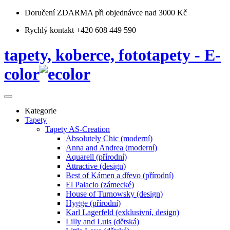
Doručení ZDARMA
při objednávce nad 3000 Kč
Rychlý kontakt +420 608 449 590
tapety, koberce, fototapety - E-
color
Kategorie
Tapety
Tapety AS-Creation
Absolutely Chic (moderní)
Anna and Andrea (moderní)
Aquarell (přírodní)
Attractive (design)
Best of Kámen a dřevo (přírodní)
El Palacio (zámecké)
House of Turnowsky (design)
Hygge (přírodní)
Karl Lagerfeld (exklusivní, design)
Lilly and Luis (dětská)