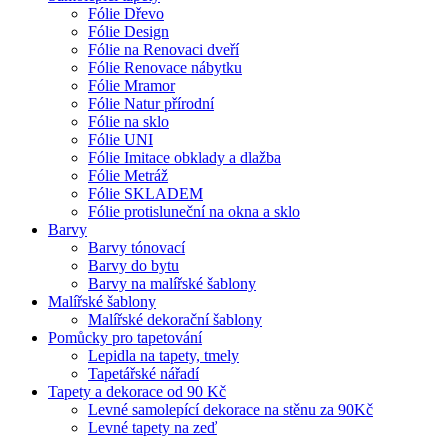
Fólie Dřevo
Fólie Design
Fólie na Renovaci dveří
Fólie Renovace nábytku
Fólie Mramor
Fólie Natur přírodní
Fólie na sklo
Fólie UNI
Fólie Imitace obklady a dlažba
Fólie Metráž
Fólie SKLADEM
Fólie protisluneční na okna a sklo
Barvy
Barvy tónovací
Barvy do bytu
Barvy na malířské šablony
Malířské šablony
Malířské dekorační šablony
Pomůcky pro tapetování
Lepidla na tapety, tmely
Tapetářské nářadí
Tapety a dekorace od 90 Kč
Levné samolepící dekorace na stěnu za 90Kč
Levné tapety na zeď