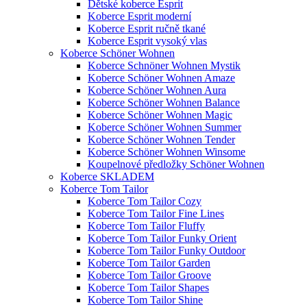
Dětské koberce Esprit
Koberce Esprit moderní
Koberce Esprit ručně tkané
Koberce Esprit vysoký vlas
Koberce Schöner Wohnen
Koberce Schnöner Wohnen Mystik
Koberce Schöner Wohnen Amaze
Koberce Schöner Wohnen Aura
Koberce Schöner Wohnen Balance
Koberce Schöner Wohnen Magic
Koberce Schöner Wohnen Summer
Koberce Schöner Wohnen Tender
Koberce Schöner Wohnen Winsome
Koupelnové předložky Schöner Wohnen
Koberce SKLADEM
Koberce Tom Tailor
Koberce Tom Tailor Cozy
Koberce Tom Tailor Fine Lines
Koberce Tom Tailor Fluffy
Koberce Tom Tailor Funky Orient
Koberce Tom Tailor Funky Outdoor
Koberce Tom Tailor Garden
Koberce Tom Tailor Groove
Koberce Tom Tailor Shapes
Koberce Tom Tailor Shine