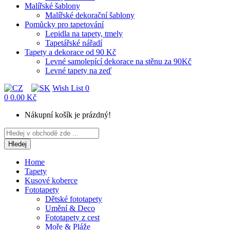
Malířské šablony
Malířské dekorační šablony
Pomůcky pro tapetování
Lepidla na tapety, tmely
Tapetářské nářadí
Tapety a dekorace od 90 Kč
Levné samolepící dekorace na stěnu za 90Kč
Levné tapety na zeď
Wish List
0
0
0.00 Kč
Nákupní košík je prázdný!
Hledej
Home
Tapety
Kusové koberce
Fototapety
Dětské fototapety
Umění & Deco
Fototapety z cest
Moře & Pláže