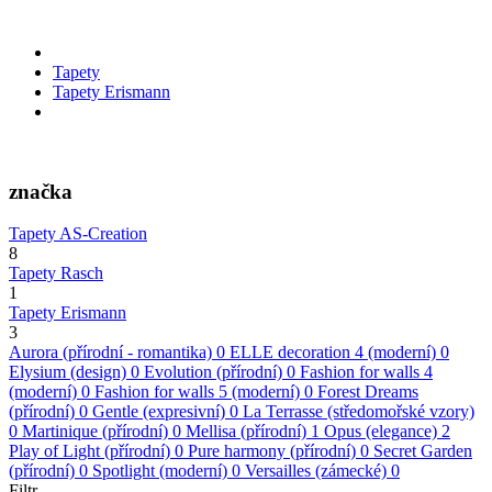
Tapety
Tapety Erismann
značka
Tapety AS-Creation
8
Tapety Rasch
1
Tapety Erismann
3
Aurora (přírodní - romantika)
0
ELLE decoration 4 (moderní)
0
Elysium (design)
0
Evolution (přírodní)
0
Fashion for walls 4
(moderní)
0
Fashion for walls 5 (moderní)
0
Forest Dreams
(přírodní)
0
Gentle (expresivní)
0
La Terrasse (středomořské vzory)
0
Martinique (přírodní)
0
Mellisa (přírodní)
1
Opus (elegance)
2
Play of Light (přírodní)
0
Pure harmony (přírodní)
0
Secret Garden
(přírodní)
0
Spotlight (moderní)
0
Versailles (zámecké)
0
Filtr