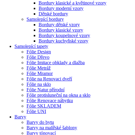
Bordury klasické a květinové vzory
Bordury moderní vzory
Dětské bordury
Samolepící bordury
Bordury dětské vzory
Bordury klasické vzory
Bordury koupelnové vzory
Bordury kuchyňské vzory
Samolepící tapety
Fólie Design
Fólie Dřevo
Fólie Imitace obklady a dlažba
Fólie Metráž
Fólie Mramor
Fólie na Renovaci dveří
Fólie na sklo
Fólie Natur přírodní
Fólie protisluneční na okna a sklo
Fólie Renovace nábytku
Fólie SKLADEM
Fólie UNI
Barvy
Barvy do bytu
Barvy na malířské šablony
Barvy tónovací