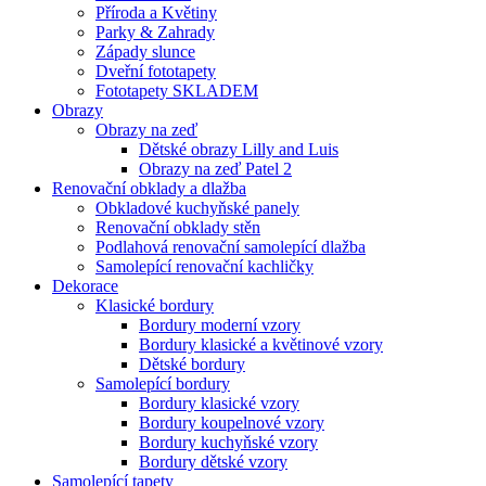
Příroda a Květiny
Parky & Zahrady
Západy slunce
Dveřní fototapety
Fototapety SKLADEM
Obrazy
Obrazy na zeď
Dětské obrazy Lilly and Luis
Obrazy na zeď Patel 2
Renovační obklady a dlažba
Obkladové kuchyňské panely
Renovační obklady stěn
Podlahová renovační samolepící dlažba
Samolepící renovační kachličky
Dekorace
Klasické bordury
Bordury moderní vzory
Bordury klasické a květinové vzory
Dětské bordury
Samolepící bordury
Bordury klasické vzory
Bordury koupelnové vzory
Bordury kuchyňské vzory
Bordury dětské vzory
Samolepící tapety