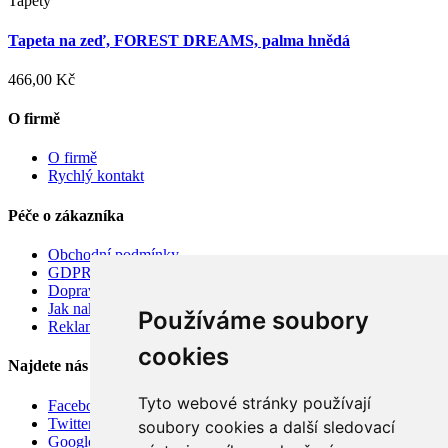
Tapety
Tapeta na zeď, FOREST DREAMS, palma hnědá
466,00 Kč
O firmě
O firmě
Rychlý kontakt
Péče o zákazníka
Obchodní podmínky
GDPR
Doprava
Jak nakupovat
Používáme soubory
Reklamace
cookies
Najdete nás
Tyto webové stránky používají
Facebook
Twitter
soubory cookies a další sledovací
Google