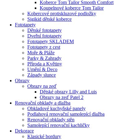
Koberce Tom Tailor Smooth Comfort
Koupelnové koberce Tom Tailor
Kobercové protiskluzové podložky
Sigikid dětské koberce
Fototapety
Dětské fototapety
Dveřní fototapety
Fototapety SKLADEM
Fototapety z cest
Moře & Pláže
Parky & Zahrady
Příroda a Květiny
Umění & Deco
Západy slunce
Obrazy
Obrazy na zeď
Dětské obrazy Lilly and Luis
Obrazy na zeď Patel 2
Renovační obklady a dlažba
Obkladové kuchyňské panely
Podlahová renovační samolepící dlažba
Renovační obklady stěn
Samolepící renovační kachličky
Dekorace
Klasické bordury