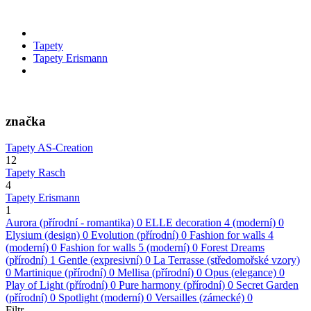
Tapety
Tapety Erismann
značka
Tapety AS-Creation
12
Tapety Rasch
4
Tapety Erismann
1
Aurora (přírodní - romantika)
0
ELLE decoration 4 (moderní)
0
Elysium (design)
0
Evolution (přírodní)
0
Fashion for walls 4
(moderní)
0
Fashion for walls 5 (moderní)
0
Forest Dreams
(přírodní)
1
Gentle (expresivní)
0
La Terrasse (středomořské vzory)
0
Martinique (přírodní)
0
Mellisa (přírodní)
0
Opus (elegance)
0
Play of Light (přírodní)
0
Pure harmony (přírodní)
0
Secret Garden
(přírodní)
0
Spotlight (moderní)
0
Versailles (zámecké)
0
Filtr