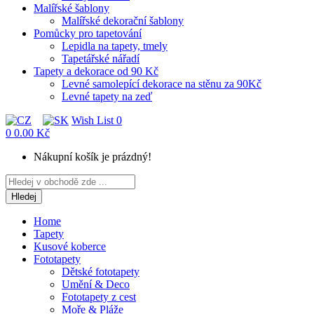
Malířské šablony
Malířské dekorační šablony
Pomůcky pro tapetování
Lepidla na tapety, tmely
Tapetářské nářadí
Tapety a dekorace od 90 Kč
Levné samolepící dekorace na stěnu za 90Kč
Levné tapety na zeď
Wish List
0
0
0.00 Kč
Nákupní košík je prázdný!
Hledej
Home
Tapety
Kusové koberce
Fototapety
Dětské fototapety
Umění & Deco
Fototapety z cest
Moře & Pláže