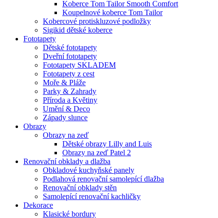
Koberce Tom Tailor Smooth Comfort
Koupelnové koberce Tom Tailor
Kobercové protiskluzové podložky
Sigikid dětské koberce
Fototapety
Dětské fototapety
Dveřní fototapety
Fototapety SKLADEM
Fototapety z cest
Moře & Pláže
Parky & Zahrady
Příroda a Květiny
Umění & Deco
Západy slunce
Obrazy
Obrazy na zeď
Dětské obrazy Lilly and Luis
Obrazy na zeď Patel 2
Renovační obklady a dlažba
Obkladové kuchyňské panely
Podlahová renovační samolepící dlažba
Renovační obklady stěn
Samolepící renovační kachličky
Dekorace
Klasické bordury