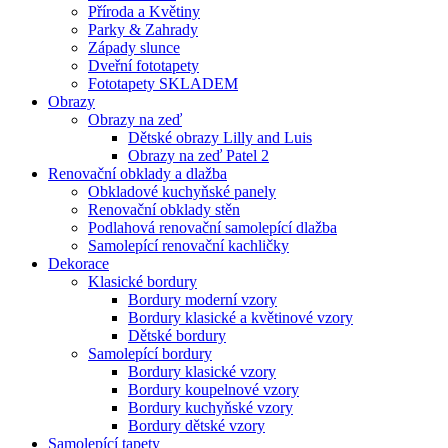
Příroda a Květiny
Parky & Zahrady
Západy slunce
Dveřní fototapety
Fototapety SKLADEM
Obrazy
Obrazy na zeď
Dětské obrazy Lilly and Luis
Obrazy na zeď Patel 2
Renovační obklady a dlažba
Obkladové kuchyňské panely
Renovační obklady stěn
Podlahová renovační samolepící dlažba
Samolepící renovační kachličky
Dekorace
Klasické bordury
Bordury moderní vzory
Bordury klasické a květinové vzory
Dětské bordury
Samolepící bordury
Bordury klasické vzory
Bordury koupelnové vzory
Bordury kuchyňské vzory
Bordury dětské vzory
Samolepící tapety