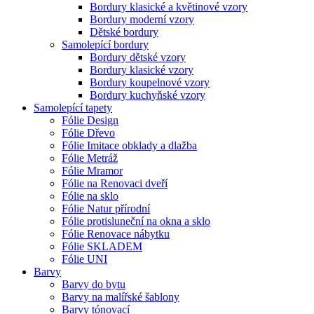
Bordury klasické a květinové vzory
Bordury moderní vzory
Dětské bordury
Samolepící bordury
Bordury dětské vzory
Bordury klasické vzory
Bordury koupelnové vzory
Bordury kuchyňské vzory
Samolepící tapety
Fólie Design
Fólie Dřevo
Fólie Imitace obklady a dlažba
Fólie Metráž
Fólie Mramor
Fólie na Renovaci dveří
Fólie na sklo
Fólie Natur přírodní
Fólie protisluneční na okna a sklo
Fólie Renovace nábytku
Fólie SKLADEM
Fólie UNI
Barvy
Barvy do bytu
Barvy na malířské šablony
Barvy tónovací