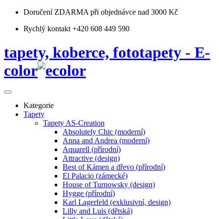
Doručení ZDARMA
při objednávce nad 3000 Kč
Rychlý kontakt +420 608 449 590
tapety, koberce, fototapety - E-
color
Kategorie
Tapety
Tapety AS-Creation
Absolutely Chic (moderní)
Anna and Andrea (moderní)
Aquarell (přírodní)
Attractive (design)
Best of Kámen a dřevo (přírodní)
El Palacio (zámecké)
House of Turnowsky (design)
Hygge (přírodní)
Karl Lagerfeld (exklusivní, design)
Lilly and Luis (dětská)