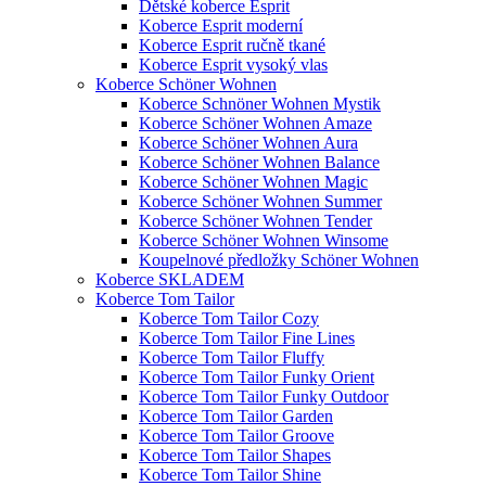
Dětské koberce Esprit
Koberce Esprit moderní
Koberce Esprit ručně tkané
Koberce Esprit vysoký vlas
Koberce Schöner Wohnen
Koberce Schnöner Wohnen Mystik
Koberce Schöner Wohnen Amaze
Koberce Schöner Wohnen Aura
Koberce Schöner Wohnen Balance
Koberce Schöner Wohnen Magic
Koberce Schöner Wohnen Summer
Koberce Schöner Wohnen Tender
Koberce Schöner Wohnen Winsome
Koupelnové předložky Schöner Wohnen
Koberce SKLADEM
Koberce Tom Tailor
Koberce Tom Tailor Cozy
Koberce Tom Tailor Fine Lines
Koberce Tom Tailor Fluffy
Koberce Tom Tailor Funky Orient
Koberce Tom Tailor Funky Outdoor
Koberce Tom Tailor Garden
Koberce Tom Tailor Groove
Koberce Tom Tailor Shapes
Koberce Tom Tailor Shine