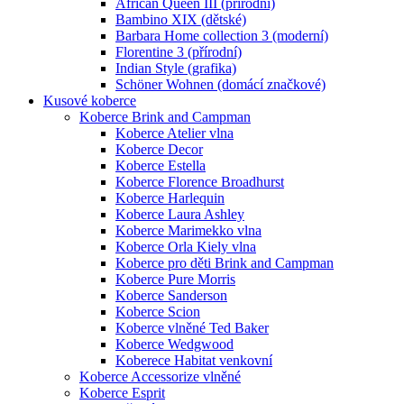
African Queen III (přírodní)
Bambino XIX (dětské)
Barbara Home collection 3 (moderní)
Florentine 3 (přírodní)
Indian Style (grafika)
Schöner Wohnen (domácí značkové)
Kusové koberce
Koberce Brink and Campman
Koberce Atelier vlna
Koberce Decor
Koberce Estella
Koberce Florence Broadhurst
Koberce Harlequin
Koberce Laura Ashley
Koberce Marimekko vlna
Koberce Orla Kiely vlna
Koberce pro děti Brink and Campman
Koberce Pure Morris
Koberce Sanderson
Koberce Scion
Koberce vlněné Ted Baker
Koberce Wedgwood
Koberece Habitat venkovní
Koberce Accessorize vlněné
Koberce Esprit