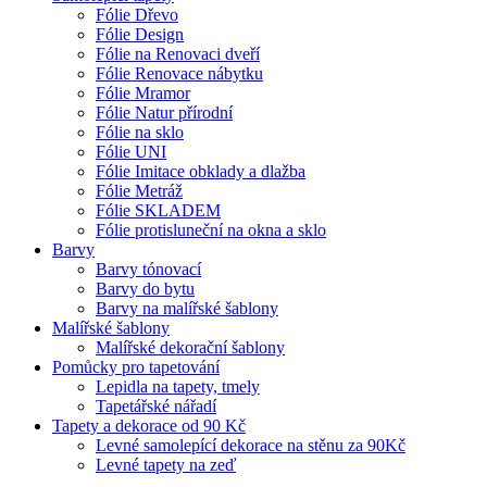
Fólie Dřevo
Fólie Design
Fólie na Renovaci dveří
Fólie Renovace nábytku
Fólie Mramor
Fólie Natur přírodní
Fólie na sklo
Fólie UNI
Fólie Imitace obklady a dlažba
Fólie Metráž
Fólie SKLADEM
Fólie protisluneční na okna a sklo
Barvy
Barvy tónovací
Barvy do bytu
Barvy na malířské šablony
Malířské šablony
Malířské dekorační šablony
Pomůcky pro tapetování
Lepidla na tapety, tmely
Tapetářské nářadí
Tapety a dekorace od 90 Kč
Levné samolepící dekorace na stěnu za 90Kč
Levné tapety na zeď