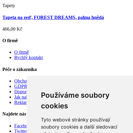
Tapety
Tapeta na zeď, FOREST DREAMS, palma hnědá
466,00 Kč
O firmě
O firmě
Rychlý kontakt
Péče o zákazníka
Obchodní podmínky
GDPR
Doprava
Používáme soubory
Jak nakupovat
Reklamace
cookies
Najdete nás
Tyto webové stránky používají
Facebook
soubory cookies a další sledovací
Twitter