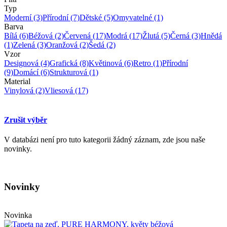
Typ
Moderní
(3)
Přírodní
(7)
Dětské
(5)
Omyvatelné
(1)
Barva
Bílá
(6)
Béžová
(2)
Červená
(17)
Modrá
(17)
Žlutá
(5)
Černá
(3)
Hnědá
(1)
Zelená
(3)
Oranžová
(2)
Šedá
(2)
Vzor
Designová
(4)
Grafická
(8)
Květinová
(6)
Retro
(1)
Přírodní
(9)
Domácí
(6)
Strukturová
(1)
Material
Vinylová
(2)
Vliesová
(17)
Zrušit výběr
V databázi není pro tuto kategorii žádný záznam, zde jsou naše
novinky.
Novinky
Novinka