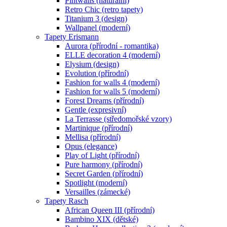
Pintwalls (naturální)
Retro Chic (retro tapety)
Titanium 3 (design)
Wallpanel (moderní)
Tapety Erismann
Aurora (přírodní - romantika)
ELLE decoration 4 (moderní)
Elysium (design)
Evolution (přírodní)
Fashion for walls 4 (moderní)
Fashion for walls 5 (moderní)
Forest Dreams (přírodní)
Gentle (expresivní)
La Terrasse (středomořské vzory)
Martinique (přírodní)
Mellisa (přírodní)
Opus (elegance)
Play of Light (přírodní)
Pure harmony (přírodní)
Secret Garden (přírodní)
Spotlight (moderní)
Versailles (zámecké)
Tapety Rasch
African Queen III (přírodní)
Bambino XIX (dětské)