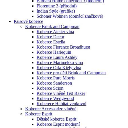
Barbara Home collection 3 (moderní)
Florentine 3 (přírodní)
Indian Style (grafika)
Schöner Wohnen (domácí značkové)
Kusové koberce
Koberce Brink and Campman
Koberce Atelier vlna
Koberce Decor
Koberce Estella
Koberce Florence Broadhurst
Koberce Harlequin
Koberce Laura Ashley
Koberce Marimekko vlna
Koberce Orla Kiely vlna
Koberce pro děti Brink and Campman
Koberce Pure Morris
Koberce Sanderson
Koberce Scion
Koberce vlněné Ted Baker
Koberce Wedgwood
Koberece Habitat venkovní
Koberce Accessorize vlněné
Koberce Esprit
Dětské koberce Esprit
Koberce Esprit moderní