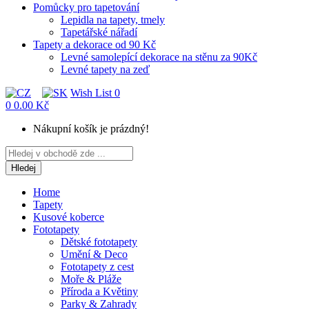
Pomůcky pro tapetování
Lepidla na tapety, tmely
Tapetářské nářadí
Tapety a dekorace od 90 Kč
Levné samolepící dekorace na stěnu za 90Kč
Levné tapety na zeď
Wish List
0
0
0.00 Kč
Nákupní košík je prázdný!
Hledej
Home
Tapety
Kusové koberce
Fototapety
Dětské fototapety
Umění & Deco
Fototapety z cest
Moře & Pláže
Příroda a Květiny
Parky & Zahrady