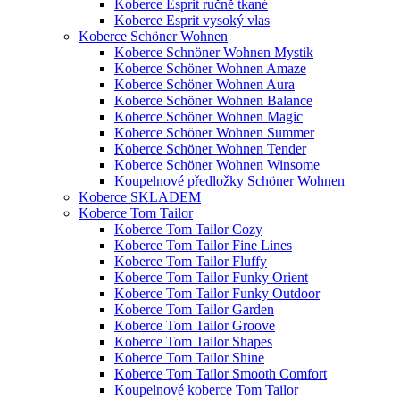
Koberce Esprit ručně tkané
Koberce Esprit vysoký vlas
Koberce Schöner Wohnen
Koberce Schnöner Wohnen Mystik
Koberce Schöner Wohnen Amaze
Koberce Schöner Wohnen Aura
Koberce Schöner Wohnen Balance
Koberce Schöner Wohnen Magic
Koberce Schöner Wohnen Summer
Koberce Schöner Wohnen Tender
Koberce Schöner Wohnen Winsome
Koupelnové předložky Schöner Wohnen
Koberce SKLADEM
Koberce Tom Tailor
Koberce Tom Tailor Cozy
Koberce Tom Tailor Fine Lines
Koberce Tom Tailor Fluffy
Koberce Tom Tailor Funky Orient
Koberce Tom Tailor Funky Outdoor
Koberce Tom Tailor Garden
Koberce Tom Tailor Groove
Koberce Tom Tailor Shapes
Koberce Tom Tailor Shine
Koberce Tom Tailor Smooth Comfort
Koupelnové koberce Tom Tailor