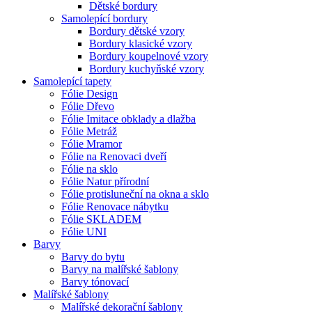
Dětské bordury
Samolepící bordury
Bordury dětské vzory
Bordury klasické vzory
Bordury koupelnové vzory
Bordury kuchyňské vzory
Samolepící tapety
Fólie Design
Fólie Dřevo
Fólie Imitace obklady a dlažba
Fólie Metráž
Fólie Mramor
Fólie na Renovaci dveří
Fólie na sklo
Fólie Natur přírodní
Fólie protisluneční na okna a sklo
Fólie Renovace nábytku
Fólie SKLADEM
Fólie UNI
Barvy
Barvy do bytu
Barvy na malířské šablony
Barvy tónovací
Malířské šablony
Malířské dekorační šablony