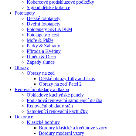
Kobercové protiskluzové podložky
Sigikid dětské koberce
Fototapety
Dětské fototapety
Dveřní fototapety
Fototapety SKLADEM
Fototapety z cest
Moře & Pláže
Parky & Zahrady
Příroda a Květiny
Umění & Deco
Západy slunce
Obrazy
Obrazy na zeď
Dětské obrazy Lilly and Luis
Obrazy na zeď Patel 2
Renovační obklady a dlažba
Obkladové kuchyňské panely
Podlahová renovační samolepící dlažba
Renovační obklady stěn
Samolepící renovační kachličky
Dekorace
Klasické bordury
Bordury klasické a květinové vzory
Bordury moderní vzory