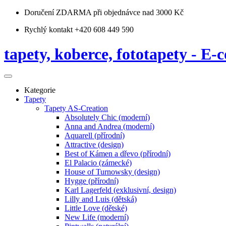
Doručení ZDARMA
při objednávce nad 3000 Kč
Rychlý kontakt +420 608 449 590
tapety, koberce, fototapety - E-c
Kategorie
Tapety
Tapety AS-Creation
Absolutely Chic (moderní)
Anna and Andrea (moderní)
Aquarell (přírodní)
Attractive (design)
Best of Kámen a dřevo (přírodní)
El Palacio (zámecké)
House of Turnowsky (design)
Hygge (přírodní)
Karl Lagerfeld (exklusivní, design)
Lilly and Luis (dětská)
Little Love (dětské)
New Life (moderní)