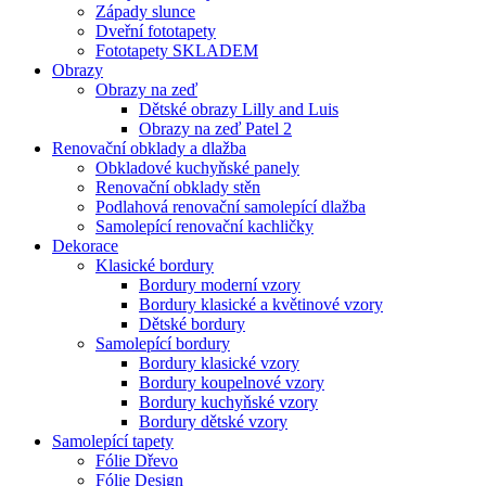
Západy slunce
Dveřní fototapety
Fototapety SKLADEM
Obrazy
Obrazy na zeď
Dětské obrazy Lilly and Luis
Obrazy na zeď Patel 2
Renovační obklady a dlažba
Obkladové kuchyňské panely
Renovační obklady stěn
Podlahová renovační samolepící dlažba
Samolepící renovační kachličky
Dekorace
Klasické bordury
Bordury moderní vzory
Bordury klasické a květinové vzory
Dětské bordury
Samolepící bordury
Bordury klasické vzory
Bordury koupelnové vzory
Bordury kuchyňské vzory
Bordury dětské vzory
Samolepící tapety
Fólie Dřevo
Fólie Design