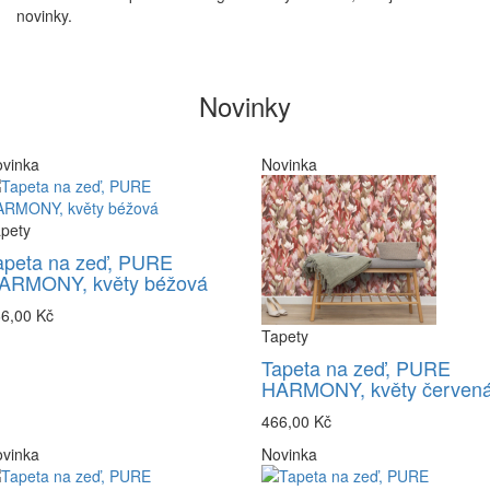
novinky.
Novinky
vinka
Novinka
pety
apeta na zeď, PURE
ARMONY, květy béžová
6,00 Kč
Tapety
Tapeta na zeď, PURE
HARMONY, květy červen
466,00 Kč
vinka
Novinka