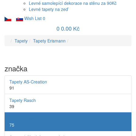
Levné samolepící dekorace na stěnu za 90Kč
Levné tapety na zeď
Wish List
0
0
0.00 Kč
Tapety
Tapety Erismann
značka
Tapety AS-Creation
91
Tapety Rasch
39
Tapety Erismann
75