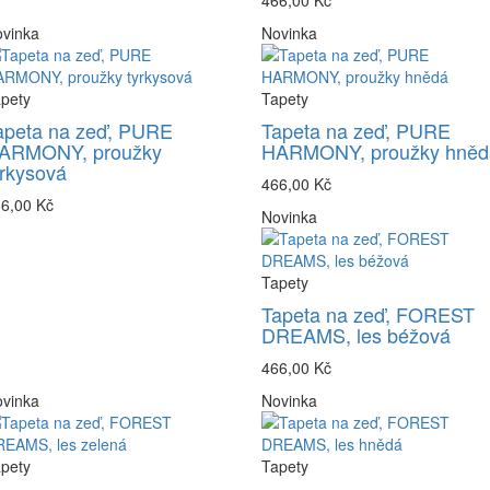
466,00 Kč
vinka
Novinka
pety
Tapety
apeta na zeď, PURE
Tapeta na zeď, PURE
ARMONY, proužky
HARMONY, proužky hněd
yrkysová
466,00 Kč
6,00 Kč
Novinka
Tapety
Tapeta na zeď, FOREST
DREAMS, les béžová
466,00 Kč
vinka
Novinka
pety
Tapety