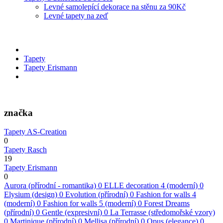
Levné samolepící dekorace na stěnu za 90Kč
Levné tapety na zeď
Tapety
Tapety Erismann
značka
Tapety AS-Creation
0
Tapety Rasch
19
Tapety Erismann
0
Aurora (přírodní - romantika)
0
ELLE decoration 4 (moderní)
0
Elysium (design)
0
Evolution (přírodní)
0
Fashion for walls 4
(moderní)
0
Fashion for walls 5 (moderní)
0
Forest Dreams
(přírodní)
0
Gentle (expresivní)
0
La Terrasse (středomořské vzory)
0
Martinique (přírodní)
0
Mellisa (přírodní)
0
Opus (elegance)
0