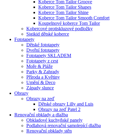
Koberce Tom Tailor Groove
Koberce Tom Tailor Shapes
Koberce Tom Tailor Shine
Koberce Tom Tailor Smooth Comfort
Koupelnové koberce Tom Tailor
Kobercové protiskluzové podložky
Sigikid dětské koberce
Fototapety
Dětské fototapety
Dveřní fototapety
Fototapety SKLADEM
Fototapety z cest
Moře & Pláže
Parky & Zahrady
Příroda a Květiny
Umění & Deco
Západy slunce
Obrazy
Obrazy na zeď
Dětské obrazy Lilly and Luis
Obrazy na zeď Patel 2
Renovační obklady a dlažba
Obkladové kuchyňské panely
Podlahová renovační samolepící dlažba
Renovační obklady stěn