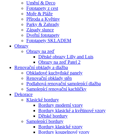
Umění & Deco
Fototapety z cest
Moře & Pláže
Příroda a Květiny
Parky & Zahrady
Západy slunce
Dveřní fototapety
Fototapety SKLADEM
Obrazy
Obrazy na zeď
Dětské obrazy Lilly and Luis
Obrazy na zeď Patel 2
Renovační obklady a dlažba
Obkladové kuchyňské panely
Renovační obklady stěn
Podlahová renovační samolepící dlažba
Samolepící renovační kachličky
Dekorace
Klasické bordury
Bordury moderní vzory
Bordury klasické a květinové vzory
Dětské bordury
Samolepící bordury
Bordury klasické vzory
Bordury koupelnové vzory