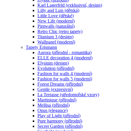
Karl Lagerfeld (exklusivní, design)
Lilly and Luis (dětská)
Little Love (dětské)
New Life (moderní)
Pintwalls (naturální)
Retro Chic (retro tapety)
Titanium 3 (design)
Wallpanel (moderní)
Tapety Erismann
Aurora (přírodní - romantika)
ELLE decoration 4 (moderní)
Elysium (design)
Evolution (přírodní)
Fashion for walls 4 (moderní)
Fashion for walls 5 (moderní)
Forest Dreams (přírodní)
Gentle (expresivní)
La Terrasse (středomořské vzory)
Martinique (přírodní)
Mellisa (přírodní)
Opus (elegance)
Play of Light (přírodní)
Pure harmony (přírodní)
Secret Garden (přírodní)