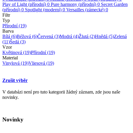
Play of Light (přírodní)
0
Pure harmony (přírodní)
0
Secret Garden
(přírodní)
0
Spotlight (moderní)
0
Versailles (zámecké)
0
Filtr
Typ
Přírodní
(19)
Barva
Bílá
(6)
Béžová
(6)
Červená
(3)
Modrá
(4)
Žlutá
(2)
Hnědá
(5)
Zelená
(11)
Šedá
(3)
Vzor
Květinová
(19)
Přírodní
(19)
Material
Vinylová
(19)
Vliesová
(19)
Zrušit výběr
V databázi není pro tuto kategorii žádný záznam, zde jsou naše
novinky.
Novinky