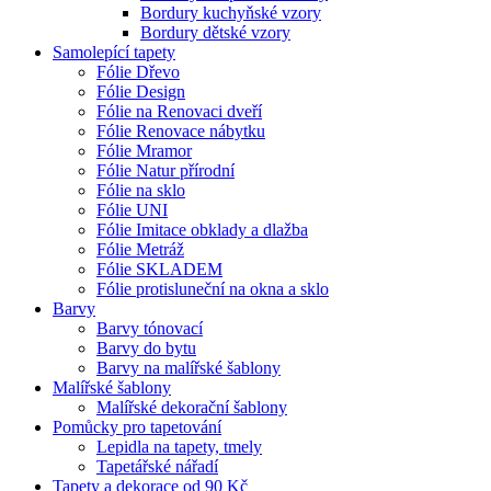
Bordury kuchyňské vzory
Bordury dětské vzory
Samolepící tapety
Fólie Dřevo
Fólie Design
Fólie na Renovaci dveří
Fólie Renovace nábytku
Fólie Mramor
Fólie Natur přírodní
Fólie na sklo
Fólie UNI
Fólie Imitace obklady a dlažba
Fólie Metráž
Fólie SKLADEM
Fólie protisluneční na okna a sklo
Barvy
Barvy tónovací
Barvy do bytu
Barvy na malířské šablony
Malířské šablony
Malířské dekorační šablony
Pomůcky pro tapetování
Lepidla na tapety, tmely
Tapetářské nářadí
Tapety a dekorace od 90 Kč