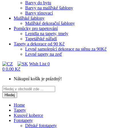
Barvy do bytu
Barvy na malířské šablony
Barvy tónovací
Malířské šablony
Malířské dekorační šablony
Pomůcky pro tapetování
Lepidla na tapety, tmely
Tapetářské nářadí
Tapety a dekorace od 90 Kč
Levné samolepící dekorace na stěnu za 90Kč
Levné tapety na zeď
Wish List
0
0
0.00 Kč
Nákupní košík je prázdný!
Hledej
Home
Tapety
Kusové koberce
Fototapety
Dětské fototapety