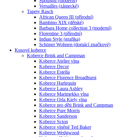
Spotlight (moderní)
Versailles (zámecké)
Tapety Rasch
African Queen III (přírodní)
Bambino XIX (dětské)
Barbara Home collection 3 (moderní)
Florentine 3 (přírodní)
Indian Style (grafika)
Schöner Wohnen (domácí značkové)
Kusové koberce
Koberce Brink and Campman
Koberce Atelier vlna
Koberce Decor
Koberce Estella
Koberce Florence Broadhurst
Koberce Harlequin
Koberce Laura Ashley
Koberce Marimekko vlna
Koberce Orla Kiely vlna
Koberce pro děti Brink and Campman
Koberce Pure Morris
Koberce Sanderson
Koberce Scion
Koberce vlněné Ted Baker
Koberce Wedgwood