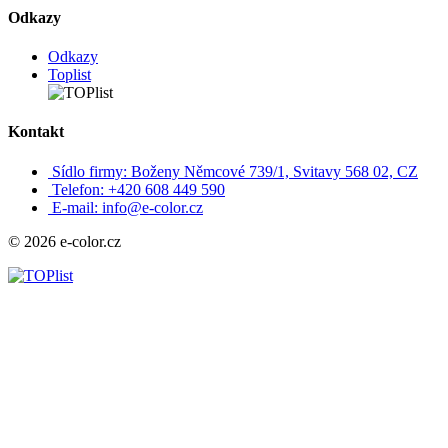
Odkazy
Odkazy
Toplist
Kontakt
Sídlo firmy: Boženy Němcové 739/1, Svitavy 568 02, CZ
Telefon: +420 608 449 590
E-mail: info@e-color.cz
© 2026 e-color.cz