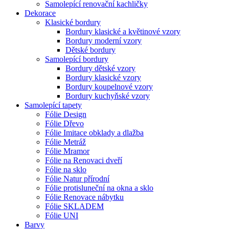
Samolepící renovační kachličky
Dekorace
Klasické bordury
Bordury klasické a květinové vzory
Bordury moderní vzory
Dětské bordury
Samolepící bordury
Bordury dětské vzory
Bordury klasické vzory
Bordury koupelnové vzory
Bordury kuchyňské vzory
Samolepící tapety
Fólie Design
Fólie Dřevo
Fólie Imitace obklady a dlažba
Fólie Metráž
Fólie Mramor
Fólie na Renovaci dveří
Fólie na sklo
Fólie Natur přírodní
Fólie protisluneční na okna a sklo
Fólie Renovace nábytku
Fólie SKLADEM
Fólie UNI
Barvy