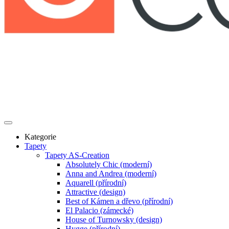
Kategorie
Tapety
Tapety AS-Creation
Absolutely Chic (moderní)
Anna and Andrea (moderní)
Aquarell (přírodní)
Attractive (design)
Best of Kámen a dřevo (přírodní)
El Palacio (zámecké)
House of Turnowsky (design)
Hygge (přírodní)