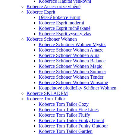
Koberece Habitat venkovní
Koberce Accessorize vlněné
Koberce Esprit
Dětské koberce Esprit
Koberce Esprit moderní
Koberce Esprit ručně tkané
Koberce Esprit vysoký vlas
Koberce Schöner Wohnen
Koberce Schnöner Wohnen Mystik
Koberce Schöner Wohnen Amaze
Koberce Schöner Wohnen Aura
Koberce Schöner Wohnen Balance
Koberce Schöner Wohnen Magic
Koberce Schöner Wohnen Summer
Koberce Schöner Wohnen Tender
Koberce Schöner Wohnen Winsome
Koupelnové předložky Schöner Wohnen
Koberce SKLADEM
Koberce Tom Tailor
Koberce Tom Tailor Cozy
Koberce Tom Tailor Fine Lines
Koberce Tom Tailor Fluffy
Koberce Tom Tailor Funky Orient
Koberce Tom Tailor Funky Outdoor
Koberce Tom Tailor Garden