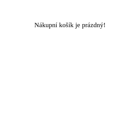
Doručení ZDARMA
při objednávce nad 3000 Kč
Nákupní košík je prázdný!
Rychlý kontakt +420 608 449 590
0
0