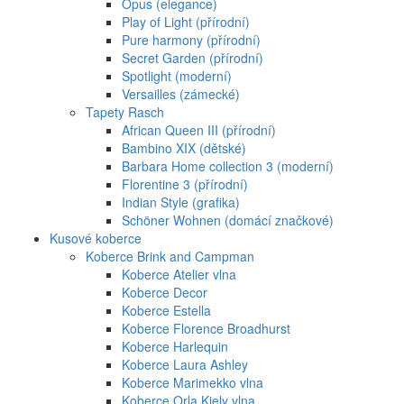
Opus (elegance)
Play of Light (přírodní)
Pure harmony (přírodní)
Secret Garden (přírodní)
Spotlight (moderní)
Versailles (zámecké)
Tapety Rasch
African Queen III (přírodní)
Bambino XIX (dětské)
Barbara Home collection 3 (moderní)
Florentine 3 (přírodní)
Indian Style (grafika)
Schöner Wohnen (domácí značkové)
Kusové koberce
Koberce Brink and Campman
Koberce Atelier vlna
Koberce Decor
Koberce Estella
Koberce Florence Broadhurst
Koberce Harlequin
Koberce Laura Ashley
Koberce Marimekko vlna
Koberce Orla Kiely vlna