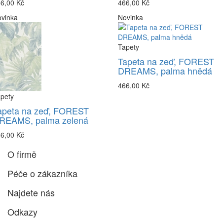
6,00 Kč
466,00 Kč
vinka
Novinka
Tapety
Tapeta na zeď, FOREST
DREAMS, palma hnědá
466,00 Kč
pety
apeta na zeď, FOREST
REAMS, palma zelená
6,00 Kč
O firmě
Péče o zákazníka
Najdete nás
Odkazy