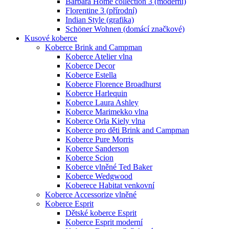
Barbara Home collection 3 (moderní)
Florentine 3 (přírodní)
Indian Style (grafika)
Schöner Wohnen (domácí značkové)
Kusové koberce
Koberce Brink and Campman
Koberce Atelier vlna
Koberce Decor
Koberce Estella
Koberce Florence Broadhurst
Koberce Harlequin
Koberce Laura Ashley
Koberce Marimekko vlna
Koberce Orla Kiely vlna
Koberce pro děti Brink and Campman
Koberce Pure Morris
Koberce Sanderson
Koberce Scion
Koberce vlněné Ted Baker
Koberce Wedgwood
Koberece Habitat venkovní
Koberce Accessorize vlněné
Koberce Esprit
Dětské koberce Esprit
Koberce Esprit moderní