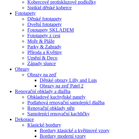
Kobercové protiskluzové podložky
Sigikid dětské koberce
Fototapety
Dětské fototapety
Dveřní fototapety
Fototapety SKLADEM
Fototapety z cest
Moře & Pláže
Parky & Zahrady
Příroda a Květiny
Umění & Deco
Západy slunce
Obrazy
Obrazy na zeď
Dětské obrazy Lilly and Luis
Obrazy na zeď Patel 2
Renovační obklady a dlažba
Obkladové kuchyňské panely
Podlahová renovační samolepící dlažba
Renovační obklady stěn
Samolepící renovační kachličky
Dekorace
Klasické bordury
Bordury klasické a květinové vzory
Bordury moderní vzory