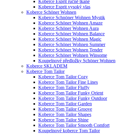
Koberce Esprit ručně tkané
Koberce Esprit vysoký vlas
Koberce Schöner Wohnen
Koberce Schnöner Wohnen Mystik
Koberce Schöner Wohnen Amaze
Koberce Schöner Wohnen Aura
Koberce Schöner Wohnen Balance
Koberce Schöner Wohnen Magic
Koberce Schöner Wohnen Summer
Koberce Schöner Wohnen Tender
Koberce Schöner Wohnen Winsome
Koupelnové předložky Schöner Wohnen
Koberce SKLADEM
Koberce Tom Tailor
Koberce Tom Tailor Cozy
Koberce Tom Tailor Fine Lines
Koberce Tom Tailor Fluffy
Koberce Tom Tailor Funky Orient
Koberce Tom Tailor Funky Outdoor
Koberce Tom Tailor Garden
Koberce Tom Tailor Groove
Koberce Tom Tailor Shapes
Koberce Tom Tailor Shine
Koberce Tom Tailor Smooth Comfort
Koupelnové koberce Tom Tailor