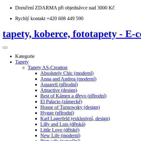
Doručení ZDARMA
při objednávce nad 3000 Kč
Rychlý kontakt +420 608 449 590
tapety, koberce, fototapety - E-c
Kategorie
Tapety
Tapety AS-Creation
Absolutely Chic (moderní)
Anna and Andrea (moderní)
Aquarell (přírodní)
Attractive (design)
Best of Kámen a dřevo (přírodní)
El Palacio (zámecké)
House of Turnowsky (design)
Hygge (přírodní)
Karl Lagerfeld (exklusivní, design)
Lilly and Luis (dětská)
Little Love (dětské)
New Life (moderní)