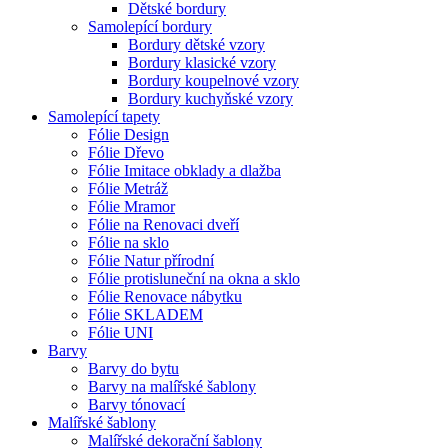
Dětské bordury
Samolepící bordury
Bordury dětské vzory
Bordury klasické vzory
Bordury koupelnové vzory
Bordury kuchyňské vzory
Samolepící tapety
Fólie Design
Fólie Dřevo
Fólie Imitace obklady a dlažba
Fólie Metráž
Fólie Mramor
Fólie na Renovaci dveří
Fólie na sklo
Fólie Natur přírodní
Fólie protisluneční na okna a sklo
Fólie Renovace nábytku
Fólie SKLADEM
Fólie UNI
Barvy
Barvy do bytu
Barvy na malířské šablony
Barvy tónovací
Malířské šablony
Malířské dekorační šablony