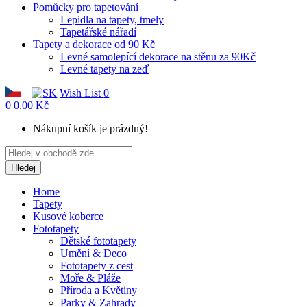
Pomůcky pro tapetování
Lepidla na tapety, tmely
Tapetářské nářadí
Tapety a dekorace od 90 Kč
Levné samolepící dekorace na stěnu za 90Kč
Levné tapety na zeď
Wish List
0
0
0.00 Kč
Nákupní košík je prázdný!
Hledej
Home
Tapety
Kusové koberce
Fototapety
Dětské fototapety
Umění & Deco
Fototapety z cest
Moře & Pláže
Příroda a Květiny
Parky & Zahrady