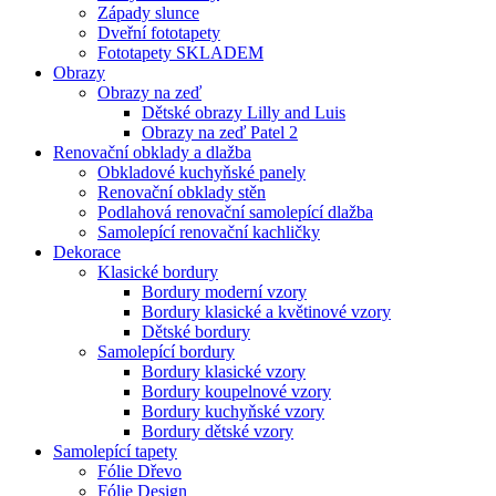
Západy slunce
Dveřní fototapety
Fototapety SKLADEM
Obrazy
Obrazy na zeď
Dětské obrazy Lilly and Luis
Obrazy na zeď Patel 2
Renovační obklady a dlažba
Obkladové kuchyňské panely
Renovační obklady stěn
Podlahová renovační samolepící dlažba
Samolepící renovační kachličky
Dekorace
Klasické bordury
Bordury moderní vzory
Bordury klasické a květinové vzory
Dětské bordury
Samolepící bordury
Bordury klasické vzory
Bordury koupelnové vzory
Bordury kuchyňské vzory
Bordury dětské vzory
Samolepící tapety
Fólie Dřevo
Fólie Design