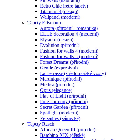
Pintwalls (naturální)
Retro Chic (retro tapety)
Titanium 3 (design)
Wallpanel (moderní)
Tapety Erismann
Aurora (přírodní - romantika)
ELLE decoration 4 (moderní)
Elysium (design)
Evolution (přírodní)
Fashion for walls 4 (moderní)
Fashion for walls 5 (moderní)
Forest Dreams (přírodní)
Gentle (expresivní)
La Terrasse (středomořské vzory)
Martinique (přírodní)
Mellisa (přírodní)
Opus (elegance)
Play of Light (přírodní)
Pure harmony (přírodní)
Secret Garden (přírodní)
Spotlight (moderní)
Versailles (zámecké)
Tapety Rasch
African Queen III (přírodní)
Bambino XIX (dětské)