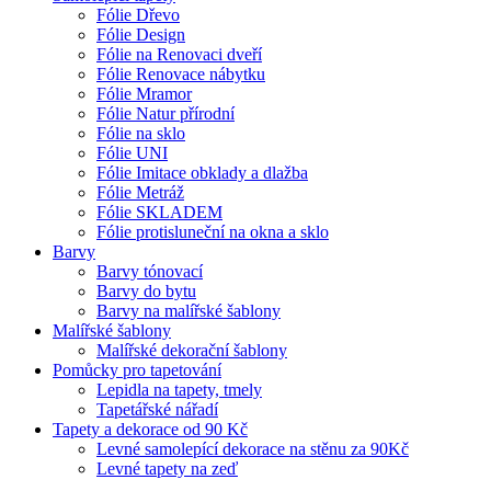
Fólie Dřevo
Fólie Design
Fólie na Renovaci dveří
Fólie Renovace nábytku
Fólie Mramor
Fólie Natur přírodní
Fólie na sklo
Fólie UNI
Fólie Imitace obklady a dlažba
Fólie Metráž
Fólie SKLADEM
Fólie protisluneční na okna a sklo
Barvy
Barvy tónovací
Barvy do bytu
Barvy na malířské šablony
Malířské šablony
Malířské dekorační šablony
Pomůcky pro tapetování
Lepidla na tapety, tmely
Tapetářské nářadí
Tapety a dekorace od 90 Kč
Levné samolepící dekorace na stěnu za 90Kč
Levné tapety na zeď