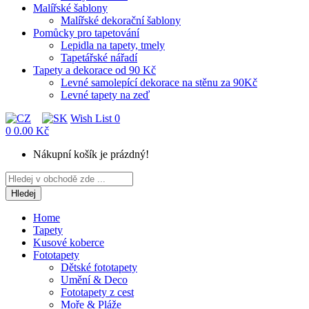
Malířské šablony
Malířské dekorační šablony
Pomůcky pro tapetování
Lepidla na tapety, tmely
Tapetářské nářadí
Tapety a dekorace od 90 Kč
Levné samolepící dekorace na stěnu za 90Kč
Levné tapety na zeď
Wish List
0
0
0.00 Kč
Nákupní košík je prázdný!
Hledej
Home
Tapety
Kusové koberce
Fototapety
Dětské fototapety
Umění & Deco
Fototapety z cest
Moře & Pláže