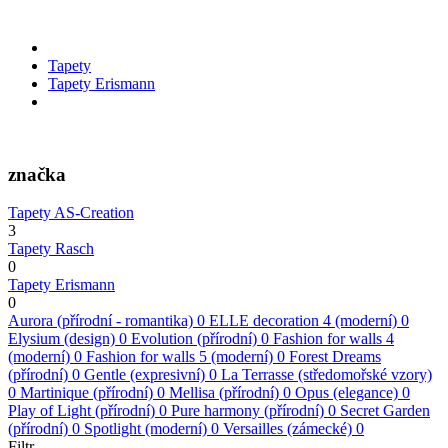
Tapety
Tapety Erismann
značka
Tapety AS-Creation
3
Tapety Rasch
0
Tapety Erismann
0
Aurora (přírodní - romantika)
0
ELLE decoration 4 (moderní)
0
Elysium (design)
0
Evolution (přírodní)
0
Fashion for walls 4
(moderní)
0
Fashion for walls 5 (moderní)
0
Forest Dreams
(přírodní)
0
Gentle (expresivní)
0
La Terrasse (středomořské vzory)
0
Martinique (přírodní)
0
Mellisa (přírodní)
0
Opus (elegance)
0
Play of Light (přírodní)
0
Pure harmony (přírodní)
0
Secret Garden
(přírodní)
0
Spotlight (moderní)
0
Versailles (zámecké)
0
Filtr