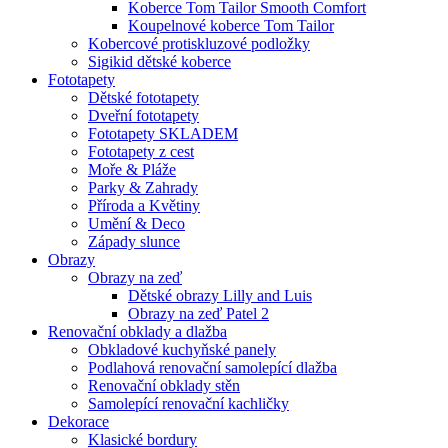
Koberce Tom Tailor Smooth Comfort
Koupelnové koberce Tom Tailor
Kobercové protiskluzové podložky
Sigikid dětské koberce
Fototapety
Dětské fototapety
Dveřní fototapety
Fototapety SKLADEM
Fototapety z cest
Moře & Pláže
Parky & Zahrady
Příroda a Květiny
Umění & Deco
Západy slunce
Obrazy
Obrazy na zeď
Dětské obrazy Lilly and Luis
Obrazy na zeď Patel 2
Renovační obklady a dlažba
Obkladové kuchyňské panely
Podlahová renovační samolepící dlažba
Renovační obklady stěn
Samolepící renovační kachličky
Dekorace
Klasické bordury