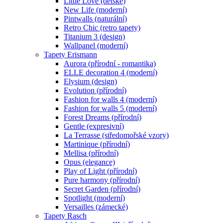
Little Love (dětské)
New Life (moderní)
Pintwalls (naturální)
Retro Chic (retro tapety)
Titanium 3 (design)
Wallpanel (moderní)
Tapety Erismann
Aurora (přírodní - romantika)
ELLE decoration 4 (moderní)
Elysium (design)
Evolution (přírodní)
Fashion for walls 4 (moderní)
Fashion for walls 5 (moderní)
Forest Dreams (přírodní)
Gentle (expresivní)
La Terrasse (středomořské vzory)
Martinique (přírodní)
Mellisa (přírodní)
Opus (elegance)
Play of Light (přírodní)
Pure harmony (přírodní)
Secret Garden (přírodní)
Spotlight (moderní)
Versailles (zámecké)
Tapety Rasch