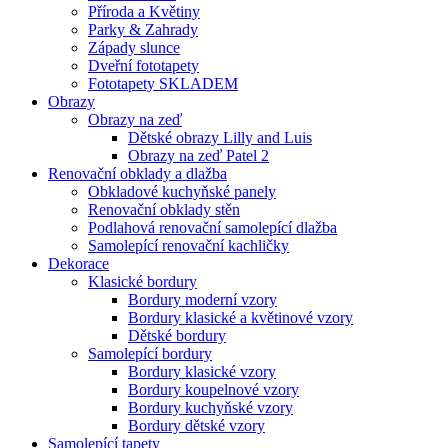
Příroda a Květiny
Parky & Zahrady
Západy slunce
Dveřní fototapety
Fototapety SKLADEM
Obrazy
Obrazy na zeď
Dětské obrazy Lilly and Luis
Obrazy na zeď Patel 2
Renovační obklady a dlažba
Obkladové kuchyňské panely
Renovační obklady stěn
Podlahová renovační samolepící dlažba
Samolepící renovační kachličky
Dekorace
Klasické bordury
Bordury moderní vzory
Bordury klasické a květinové vzory
Dětské bordury
Samolepící bordury
Bordury klasické vzory
Bordury koupelnové vzory
Bordury kuchyňské vzory
Bordury dětské vzory
Samolepící tapety