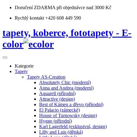
Doručení ZDARMA
při objednávce nad 3000 Kč
Rychlý kontakt +420 608 449 590
tapety, koberce, fototapety - E-
color
Kategorie
Tapety
Tapety AS-Creation
Absolutely Chic (moderní)
Anna and Andrea (moderní)
Aquarell (přírodní)
Attractive (design)
Best of Kámen a dřevo (přírodní)
El Palacio (zámecké)
House of Turnowsky (design)
Hygge (přírodní)
Karl Lagerfeld (exklusivní, design)
Lilly and Luis (dětská)