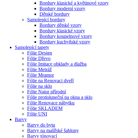
Bordury klasické a květinové vzory
Bordury moderní vzory
Dětské bordury
Samolepící bordury
Bordury dětské vzory
Bordury klasické vzory
Bordury koupelnové vzory
Bordury kuchyňské vzory
Samolepící tapety
Fólie Design
Fólie Dřevo
Fólie Imitace obklady a dlažba
Fólie Metráž
Fólie Mramor
Fólie na Renovaci dveří
Fólie na sklo
Fólie Natur přírodní
Fólie protisluneční na okna a sklo
Fólie Renovace nábytku
Fólie SKLADEM
Fólie UNI
Barvy
Barvy do bytu
Barvy na malířské šablony
Barvy tónovací