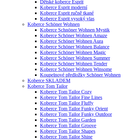
Dětské koberce Esprit
Koberce Esprit moderní
Koberce Esprit ručně tkané
Koberce Esprit vysoký vlas
Koberce Schöner Wohnen
Koberce Schnöner Wohnen Mystik
Koberce Schöner Wohnen Amaze
Koberce Schöner Wohnen Aura
Koberce Schöner Wohnen Balance
Koberce Schöner Wohnen Magic
Koberce Schöner Wohnen Summer
Koberce Schöner Wohnen Tender
Koberce Schöner Wohnen Winsome
Koupelnové předložky Schöner Wohnen
Koberce SKLADEM
Koberce Tom Tailor
Koberce Tom Tailor Cozy
Koberce Tom Tailor Fine Lines
Koberce Tom Tailor Fluffy
Koberce Tom Tailor Funky Orient
Koberce Tom Tailor Funky Outdoor
Koberce Tom Tailor Garden
Koberce Tom Tailor Groove
Koberce Tom Tailor Shapes
Koberce Tom Tailor Shine