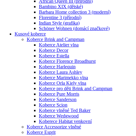
African Queen III (přírodní)
Bambino XIX (dětské)
Barbara Home collection 3 (moderní)
Florentine 3 (přírodní)
Indian Style (grafika)
Schöner Wohnen (domácí značkové)
Kusové koberce
Koberce Brink and Campman
Koberce Atelier vlna
Koberce Decor
Koberce Estella
Koberce Florence Broadhurst
Koberce Harlequin
Koberce Laura Ashley
Koberce Marimekko vlna
Koberce Orla Kiely vlna
Koberce pro děti Brink and Campman
Koberce Pure Morris
Koberce Sanderson
Koberce Scion
Koberce vlněné Ted Baker
Koberce Wedgwood
Koberece Habitat venkovní
Koberce Accessorize vlněné
Koberce Esprit