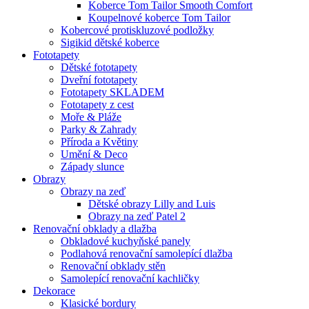
Koberce Tom Tailor Smooth Comfort
Koupelnové koberce Tom Tailor
Kobercové protiskluzové podložky
Sigikid dětské koberce
Fototapety
Dětské fototapety
Dveřní fototapety
Fototapety SKLADEM
Fototapety z cest
Moře & Pláže
Parky & Zahrady
Příroda a Květiny
Umění & Deco
Západy slunce
Obrazy
Obrazy na zeď
Dětské obrazy Lilly and Luis
Obrazy na zeď Patel 2
Renovační obklady a dlažba
Obkladové kuchyňské panely
Podlahová renovační samolepící dlažba
Renovační obklady stěn
Samolepící renovační kachličky
Dekorace
Klasické bordury