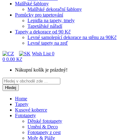
Malířské šablony
Malířské dekorační šablony
Pomůcky pro tapetování
Lepidla na tapety, tmely
Tapetářské nářadí
Tapety a dekorace od 90 Kč
Levné samolepící dekorace na stěnu za 90Kč
Levné tapety na zeď
Wish List
0
0
0.00 Kč
Nákupní košík je prázdný!
Hledej
Home
Tapety
Kusové koberce
Fototapety
Dětské fototapety
Umění & Deco
Fototapety z cest
Moře & Pláže