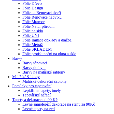
Fólie Dřevo
Fólie Design
Fólie na Renovaci dveří
Fólie Renovace nábytku
Fólie Mramor
Fólie Natur přírodní
Fólie na sklo
Fólie UNI
Fólie Imitace obklady a dlažba
Fólie Metráž
Fólie SKLADEM
Fólie protisluneční na okna a sklo
Barvy
Barvy tónovací
Barvy do bytu
Barvy na malířské šablony
Malířské šablony
Malířské dekorační šablony
Pomůcky pro tapetování
Lepidla na tapety, tmely
Tapetářské nářadí
Tapety a dekorace od 90 Kč
Levné samolepící dekorace na stěnu za 90Kč
Levné tapety na zeď