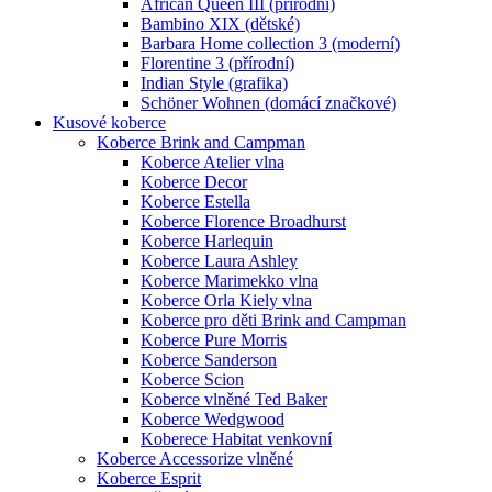
African Queen III (přírodní)
Bambino XIX (dětské)
Barbara Home collection 3 (moderní)
Florentine 3 (přírodní)
Indian Style (grafika)
Schöner Wohnen (domácí značkové)
Kusové koberce
Koberce Brink and Campman
Koberce Atelier vlna
Koberce Decor
Koberce Estella
Koberce Florence Broadhurst
Koberce Harlequin
Koberce Laura Ashley
Koberce Marimekko vlna
Koberce Orla Kiely vlna
Koberce pro děti Brink and Campman
Koberce Pure Morris
Koberce Sanderson
Koberce Scion
Koberce vlněné Ted Baker
Koberce Wedgwood
Koberece Habitat venkovní
Koberce Accessorize vlněné
Koberce Esprit