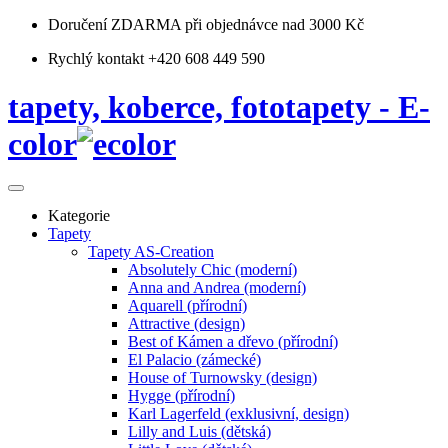
Doručení ZDARMA
při objednávce nad 3000 Kč
Rychlý kontakt +420 608 449 590
tapety, koberce, fototapety - E-
color
Kategorie
Tapety
Tapety AS-Creation
Absolutely Chic (moderní)
Anna and Andrea (moderní)
Aquarell (přírodní)
Attractive (design)
Best of Kámen a dřevo (přírodní)
El Palacio (zámecké)
House of Turnowsky (design)
Hygge (přírodní)
Karl Lagerfeld (exklusivní, design)
Lilly and Luis (dětská)