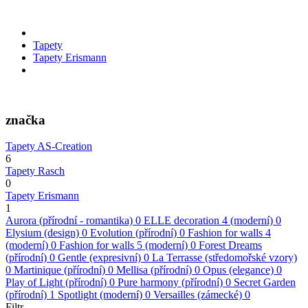
Tapety
Tapety Erismann
značka
Tapety AS-Creation
6
Tapety Rasch
0
Tapety Erismann
1
Aurora (přírodní - romantika)
0
ELLE decoration 4 (moderní)
0
Elysium (design)
0
Evolution (přírodní)
0
Fashion for walls 4
(moderní)
0
Fashion for walls 5 (moderní)
0
Forest Dreams
(přírodní)
0
Gentle (expresivní)
0
La Terrasse (středomořské vzory)
0
Martinique (přírodní)
0
Mellisa (přírodní)
0
Opus (elegance)
0
Play of Light (přírodní)
0
Pure harmony (přírodní)
0
Secret Garden
(přírodní)
1
Spotlight (moderní)
0
Versailles (zámecké)
0
Filtr