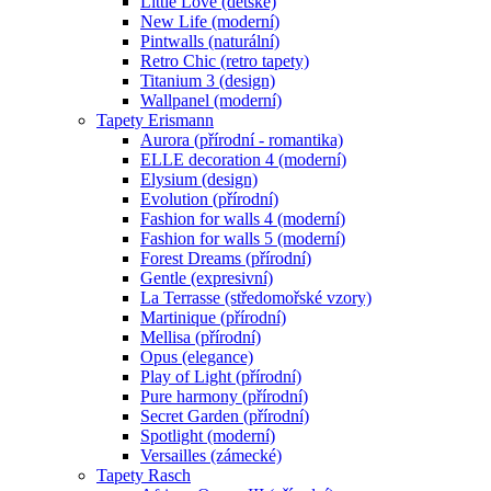
Little Love (dětské)
New Life (moderní)
Pintwalls (naturální)
Retro Chic (retro tapety)
Titanium 3 (design)
Wallpanel (moderní)
Tapety Erismann
Aurora (přírodní - romantika)
ELLE decoration 4 (moderní)
Elysium (design)
Evolution (přírodní)
Fashion for walls 4 (moderní)
Fashion for walls 5 (moderní)
Forest Dreams (přírodní)
Gentle (expresivní)
La Terrasse (středomořské vzory)
Martinique (přírodní)
Mellisa (přírodní)
Opus (elegance)
Play of Light (přírodní)
Pure harmony (přírodní)
Secret Garden (přírodní)
Spotlight (moderní)
Versailles (zámecké)
Tapety Rasch