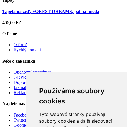
Tapety
Tapeta na zeď, FOREST DREAMS, palma hnědá
466,00 Kč
O firmě
O firmě
Rychlý kontakt
Péče o zákazníka
Obchodní podmínky
GDPR
Doprava
Jak nakupovat
Používáme soubory
Reklamace
cookies
Najdete nás
Tyto webové stránky používají
Facebook
Twitter
soubory cookies a další sledovací
Google