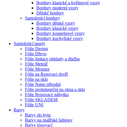
Bordury klasické a květinové vzory
Bordury moderní vzory
Dětské bordury
Samolepící bordury
Bordury dětské vzory
Bordury klasické vzory
Bordury koupelnové vzory
Bordury kuchyňské vzory
Samolepící tapety
Fólie Design
Fólie Dřevo
Fólie Imitace obklady a dlažba
Fólie Metráž
Fólie Mramor
Fólie na Renovaci dveří
Fólie na sklo
Fólie Natur přírodní
Fólie protisluneční na okna a sklo
Fólie Renovace nábytku
Fólie SKLADEM
Fólie UNI
Barvy
Barvy do bytu
Barvy na malířské šablony
Barvy tónovací