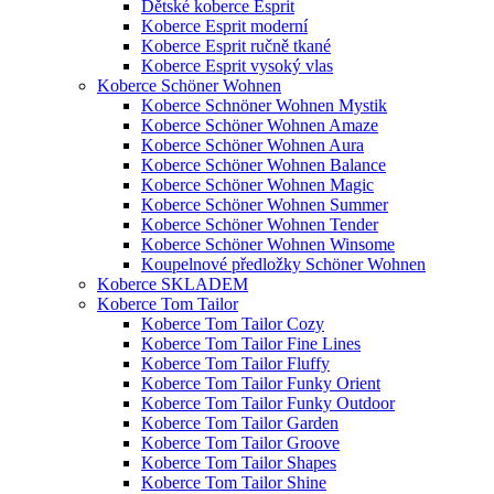
Dětské koberce Esprit
Koberce Esprit moderní
Koberce Esprit ručně tkané
Koberce Esprit vysoký vlas
Koberce Schöner Wohnen
Koberce Schnöner Wohnen Mystik
Koberce Schöner Wohnen Amaze
Koberce Schöner Wohnen Aura
Koberce Schöner Wohnen Balance
Koberce Schöner Wohnen Magic
Koberce Schöner Wohnen Summer
Koberce Schöner Wohnen Tender
Koberce Schöner Wohnen Winsome
Koupelnové předložky Schöner Wohnen
Koberce SKLADEM
Koberce Tom Tailor
Koberce Tom Tailor Cozy
Koberce Tom Tailor Fine Lines
Koberce Tom Tailor Fluffy
Koberce Tom Tailor Funky Orient
Koberce Tom Tailor Funky Outdoor
Koberce Tom Tailor Garden
Koberce Tom Tailor Groove
Koberce Tom Tailor Shapes
Koberce Tom Tailor Shine