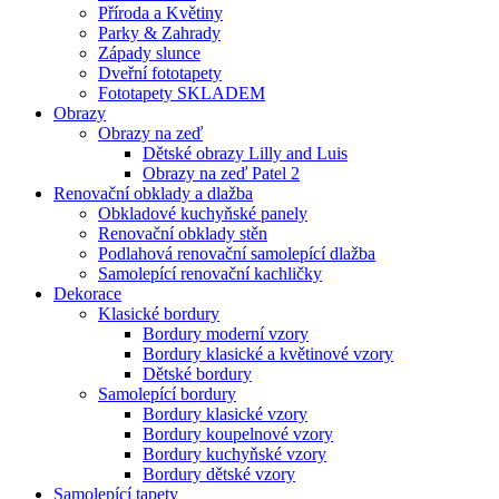
Příroda a Květiny
Parky & Zahrady
Západy slunce
Dveřní fototapety
Fototapety SKLADEM
Obrazy
Obrazy na zeď
Dětské obrazy Lilly and Luis
Obrazy na zeď Patel 2
Renovační obklady a dlažba
Obkladové kuchyňské panely
Renovační obklady stěn
Podlahová renovační samolepící dlažba
Samolepící renovační kachličky
Dekorace
Klasické bordury
Bordury moderní vzory
Bordury klasické a květinové vzory
Dětské bordury
Samolepící bordury
Bordury klasické vzory
Bordury koupelnové vzory
Bordury kuchyňské vzory
Bordury dětské vzory
Samolepící tapety