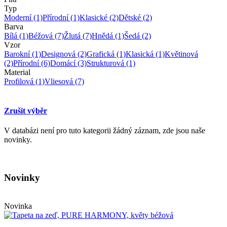
Typ
Moderní
(1)
Přírodní
(1)
Klasické
(2)
Dětské
(2)
Barva
Bílá
(1)
Béžová
(7)
Žlutá
(7)
Hnědá
(1)
Šedá
(2)
Vzor
Barokní
(1)
Designová
(2)
Grafická
(1)
Klasická
(1)
Květinová
(2)
Přírodní
(6)
Domácí
(3)
Strukturová
(1)
Material
Profilová
(1)
Vliesová
(7)
Zrušit výběr
V databázi není pro tuto kategorii žádný záznam, zde jsou naše
novinky.
Novinky
Novinka