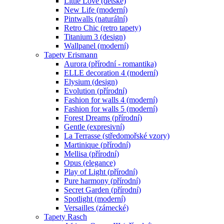
Little Love (dětské)
New Life (moderní)
Pintwalls (naturální)
Retro Chic (retro tapety)
Titanium 3 (design)
Wallpanel (moderní)
Tapety Erismann
Aurora (přírodní - romantika)
ELLE decoration 4 (moderní)
Elysium (design)
Evolution (přírodní)
Fashion for walls 4 (moderní)
Fashion for walls 5 (moderní)
Forest Dreams (přírodní)
Gentle (expresivní)
La Terrasse (středomořské vzory)
Martinique (přírodní)
Mellisa (přírodní)
Opus (elegance)
Play of Light (přírodní)
Pure harmony (přírodní)
Secret Garden (přírodní)
Spotlight (moderní)
Versailles (zámecké)
Tapety Rasch