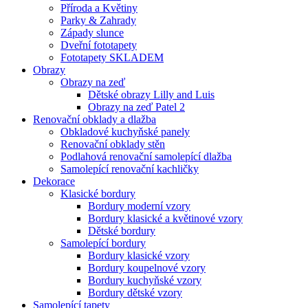
Příroda a Květiny
Parky & Zahrady
Západy slunce
Dveřní fototapety
Fototapety SKLADEM
Obrazy
Obrazy na zeď
Dětské obrazy Lilly and Luis
Obrazy na zeď Patel 2
Renovační obklady a dlažba
Obkladové kuchyňské panely
Renovační obklady stěn
Podlahová renovační samolepící dlažba
Samolepící renovační kachličky
Dekorace
Klasické bordury
Bordury moderní vzory
Bordury klasické a květinové vzory
Dětské bordury
Samolepící bordury
Bordury klasické vzory
Bordury koupelnové vzory
Bordury kuchyňské vzory
Bordury dětské vzory
Samolepící tapety