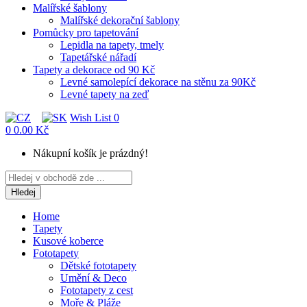
Malířské šablony
Malířské dekorační šablony
Pomůcky pro tapetování
Lepidla na tapety, tmely
Tapetářské nářadí
Tapety a dekorace od 90 Kč
Levné samolepící dekorace na stěnu za 90Kč
Levné tapety na zeď
Wish List
0
0
0.00 Kč
Nákupní košík je prázdný!
Hledej
Home
Tapety
Kusové koberce
Fototapety
Dětské fototapety
Umění & Deco
Fototapety z cest
Moře & Pláže