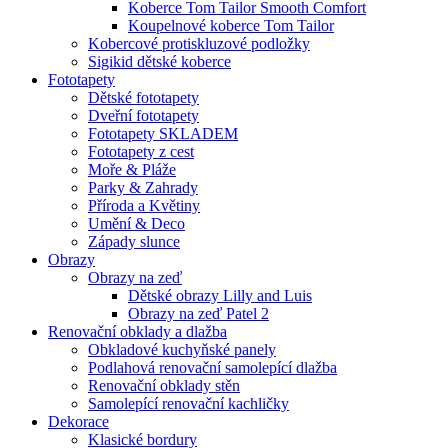
Koberce Tom Tailor Smooth Comfort
Koupelnové koberce Tom Tailor
Kobercové protiskluzové podložky
Sigikid dětské koberce
Fototapety
Dětské fototapety
Dveřní fototapety
Fototapety SKLADEM
Fototapety z cest
Moře & Pláže
Parky & Zahrady
Příroda a Květiny
Umění & Deco
Západy slunce
Obrazy
Obrazy na zeď
Dětské obrazy Lilly and Luis
Obrazy na zeď Patel 2
Renovační obklady a dlažba
Obkladové kuchyňské panely
Podlahová renovační samolepící dlažba
Renovační obklady stěn
Samolepící renovační kachličky
Dekorace
Klasické bordury