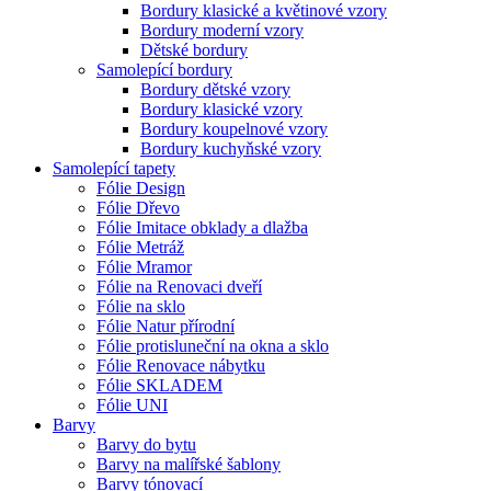
Bordury klasické a květinové vzory
Bordury moderní vzory
Dětské bordury
Samolepící bordury
Bordury dětské vzory
Bordury klasické vzory
Bordury koupelnové vzory
Bordury kuchyňské vzory
Samolepící tapety
Fólie Design
Fólie Dřevo
Fólie Imitace obklady a dlažba
Fólie Metráž
Fólie Mramor
Fólie na Renovaci dveří
Fólie na sklo
Fólie Natur přírodní
Fólie protisluneční na okna a sklo
Fólie Renovace nábytku
Fólie SKLADEM
Fólie UNI
Barvy
Barvy do bytu
Barvy na malířské šablony
Barvy tónovací