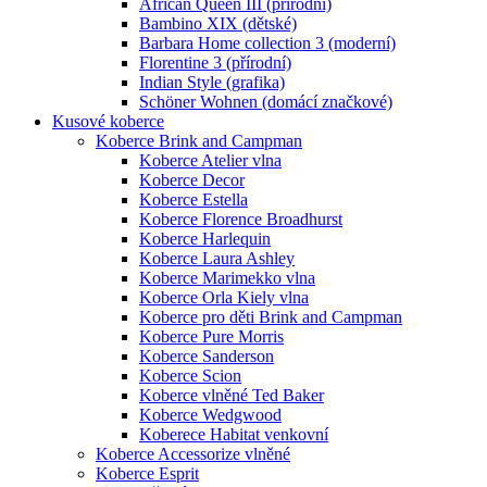
African Queen III (přírodní)
Bambino XIX (dětské)
Barbara Home collection 3 (moderní)
Florentine 3 (přírodní)
Indian Style (grafika)
Schöner Wohnen (domácí značkové)
Kusové koberce
Koberce Brink and Campman
Koberce Atelier vlna
Koberce Decor
Koberce Estella
Koberce Florence Broadhurst
Koberce Harlequin
Koberce Laura Ashley
Koberce Marimekko vlna
Koberce Orla Kiely vlna
Koberce pro děti Brink and Campman
Koberce Pure Morris
Koberce Sanderson
Koberce Scion
Koberce vlněné Ted Baker
Koberce Wedgwood
Koberece Habitat venkovní
Koberce Accessorize vlněné
Koberce Esprit