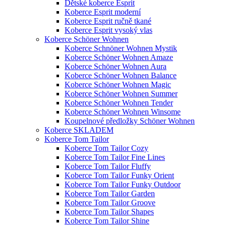
Dětské koberce Esprit
Koberce Esprit moderní
Koberce Esprit ručně tkané
Koberce Esprit vysoký vlas
Koberce Schöner Wohnen
Koberce Schnöner Wohnen Mystik
Koberce Schöner Wohnen Amaze
Koberce Schöner Wohnen Aura
Koberce Schöner Wohnen Balance
Koberce Schöner Wohnen Magic
Koberce Schöner Wohnen Summer
Koberce Schöner Wohnen Tender
Koberce Schöner Wohnen Winsome
Koupelnové předložky Schöner Wohnen
Koberce SKLADEM
Koberce Tom Tailor
Koberce Tom Tailor Cozy
Koberce Tom Tailor Fine Lines
Koberce Tom Tailor Fluffy
Koberce Tom Tailor Funky Orient
Koberce Tom Tailor Funky Outdoor
Koberce Tom Tailor Garden
Koberce Tom Tailor Groove
Koberce Tom Tailor Shapes
Koberce Tom Tailor Shine