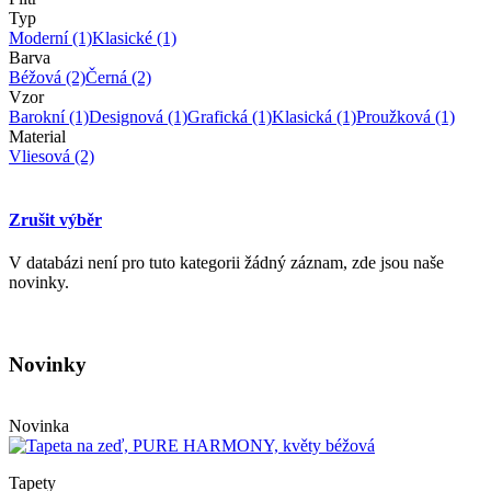
Typ
Moderní
(1)
Klasické
(1)
Barva
Béžová
(2)
Černá
(2)
Vzor
Barokní
(1)
Designová
(1)
Grafická
(1)
Klasická
(1)
Proužková
(1)
Material
Vliesová
(2)
Zrušit výběr
V databázi není pro tuto kategorii žádný záznam, zde jsou naše
novinky.
Novinky
Novinka
Tapety