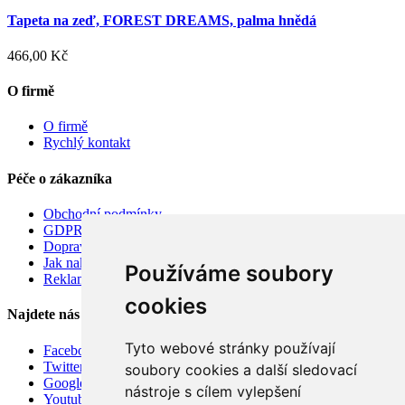
Tapeta na zeď, FOREST DREAMS, palma hnědá
466,00 Kč
O firmě
O firmě
Rychlý kontakt
Péče o zákazníka
Obchodní podmínky
GDPR
Doprava
Jak nakupovat
Používáme soubory
Reklamace
cookies
Najdete nás
Tyto webové stránky používají
Facebook
Twitter
soubory cookies a další sledovací
Google
nástroje s cílem vylepšení
Youtube