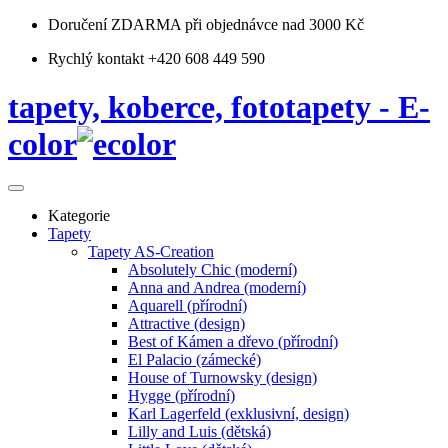
Doručení ZDARMA
při objednávce nad 3000 Kč
Rychlý kontakt +420 608 449 590
tapety, koberce, fototapety - E-
color
Kategorie
Tapety
Tapety AS-Creation
Absolutely Chic (moderní)
Anna and Andrea (moderní)
Aquarell (přírodní)
Attractive (design)
Best of Kámen a dřevo (přírodní)
El Palacio (zámecké)
House of Turnowsky (design)
Hygge (přírodní)
Karl Lagerfeld (exklusivní, design)
Lilly and Luis (dětská)