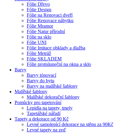
Fólie Dřevo
Fólie Design
Fólie na Renovaci dveří
Fólie Renovace nábytku
Fólie Mramor
Fólie Natur přírodní
Fólie na sklo
Fólie UNI
Fólie Imitace obklady a dlažba
Fólie Metráž
Fólie SKLADEM
Fólie protisluneční na okna a sklo
Barvy
Barvy tónovací
Barvy do bytu
Barvy na malířské šablony
Malířské šablony
Malířské dekorační šablony
Pomůcky pro tapetování
Lepidla na tapety, tmely
Tapetářské nářadí
Tapety a dekorace od 90 Kč
Levné samolepící dekorace na stěnu za 90Kč
Levné tapety na zeď