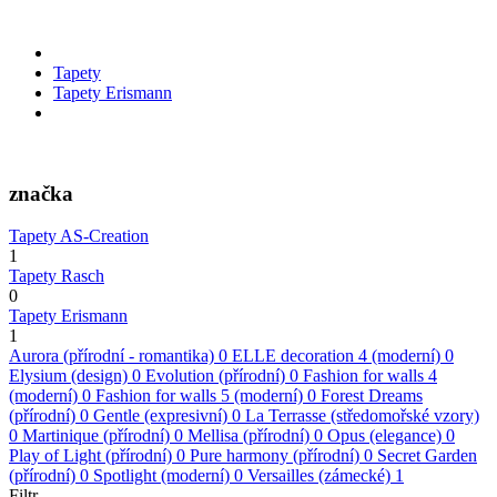
Tapety
Tapety Erismann
značka
Tapety AS-Creation
1
Tapety Rasch
0
Tapety Erismann
1
Aurora (přírodní - romantika)
0
ELLE decoration 4 (moderní)
0
Elysium (design)
0
Evolution (přírodní)
0
Fashion for walls 4
(moderní)
0
Fashion for walls 5 (moderní)
0
Forest Dreams
(přírodní)
0
Gentle (expresivní)
0
La Terrasse (středomořské vzory)
0
Martinique (přírodní)
0
Mellisa (přírodní)
0
Opus (elegance)
0
Play of Light (přírodní)
0
Pure harmony (přírodní)
0
Secret Garden
(přírodní)
0
Spotlight (moderní)
0
Versailles (zámecké)
1
Filtr