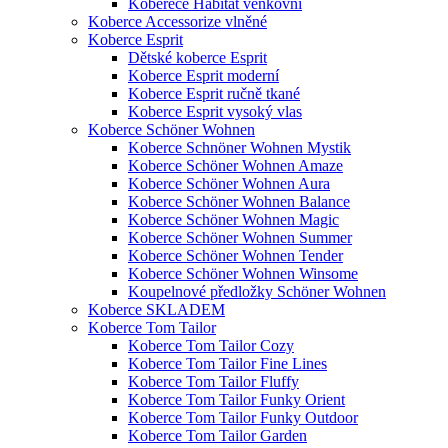
Koberece Habitat venkovní
Koberce Accessorize vlněné
Koberce Esprit
Dětské koberce Esprit
Koberce Esprit moderní
Koberce Esprit ručně tkané
Koberce Esprit vysoký vlas
Koberce Schöner Wohnen
Koberce Schnöner Wohnen Mystik
Koberce Schöner Wohnen Amaze
Koberce Schöner Wohnen Aura
Koberce Schöner Wohnen Balance
Koberce Schöner Wohnen Magic
Koberce Schöner Wohnen Summer
Koberce Schöner Wohnen Tender
Koberce Schöner Wohnen Winsome
Koupelnové předložky Schöner Wohnen
Koberce SKLADEM
Koberce Tom Tailor
Koberce Tom Tailor Cozy
Koberce Tom Tailor Fine Lines
Koberce Tom Tailor Fluffy
Koberce Tom Tailor Funky Orient
Koberce Tom Tailor Funky Outdoor
Koberce Tom Tailor Garden