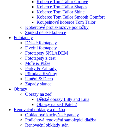
Koberce Tom Tailor Groove
Koberce Tom Tailor Shapes
Koberce Tom Tailor Shine
Koberce Tom Tailor Smooth Comfort
Koupelnové koberce Tom Tailor
Kobercové protiskluzové podložky
Sigikid dětské koberce
Fototapety
Dětské fototapety
Dveřní fototapety
Fototapety SKLADEM
Fototapety z cest
Moře & Pláže
Parky & Zahrady
Příroda a Květiny
Umění & Deco
Západy slunce
Obrazy
Obrazy na zeď
Dětské obrazy Lilly and Luis
Obrazy na zeď Patel 2
Renovační obklady a dlažba
Obkladové kuchyňské panely
Podlahová renovační samolepící dlažba
Renovační obklady stěn