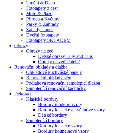
Umění & Deco
Fototapety z cest
Moře & Pláže
Příroda a Květiny
Parky & Zahrady
Západy slunce
Dveřní fototapety
Fototapety SKLADEM
Obrazy
Obrazy na zeď
Dětské obrazy Lilly and Luis
Obrazy na zeď Patel 2
Renovační obklady a dlažba
Obkladové kuchyňské panely
Renovační obklady stěn
Podlahová renovační samolepící dlažba
Samolepící renovační kachličky
Dekorace
Klasické bordury
Bordury moderní vzory
Bordury klasické a květinové vzory
Dětské bordury
Samolepící bordury
Bordury klasické vzory
Bordury koupelnové vzory