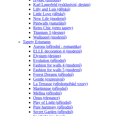
Karl Lagerfeld (exklusivní, design)
Lilly and Luis (dětská)
Little Love (dětské)
New Life (moderní)
Pintwalls (naturální)
Retro Chic (retro tapety)
Titanium 3 (design)
Wallpanel (moderní)
Tapety Erismann
Aurora (přírodní - romantika)
ELLE decoration 4 (moderní)
Elysium (design)
Evolution (přírodní)
Fashion for walls 4 (moderní)
Fashion for walls 5 (moderní)
Forest Dreams (přírodní)
Gentle (expresivní)
La Terrasse (středomořské vzory)
Martinique (přírodní)
Mellisa (přírodní)
Opus (elegance)
Play of Light (přírodní)
Pure harmony (přírodní)
Secret Garden (přírodní)