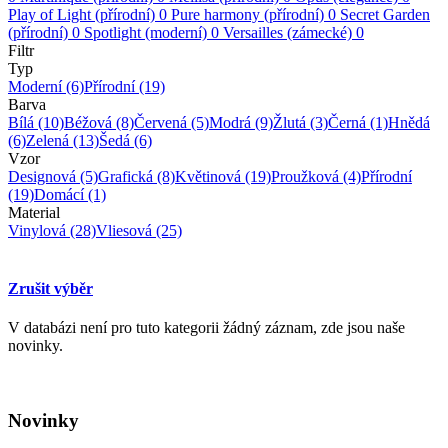
Play of Light (přírodní)
0
Pure harmony (přírodní)
0
Secret Garden
(přírodní)
0
Spotlight (moderní)
0
Versailles (zámecké)
0
Filtr
Typ
Moderní
(6)
Přírodní
(19)
Barva
Bílá
(10)
Béžová
(8)
Červená
(5)
Modrá
(9)
Žlutá
(3)
Černá
(1)
Hnědá
(6)
Zelená
(13)
Šedá
(6)
Vzor
Designová
(5)
Grafická
(8)
Květinová
(19)
Proužková
(4)
Přírodní
(19)
Domácí
(1)
Material
Vinylová
(28)
Vliesová
(25)
Zrušit výběr
V databázi není pro tuto kategorii žádný záznam, zde jsou naše
novinky.
Novinky