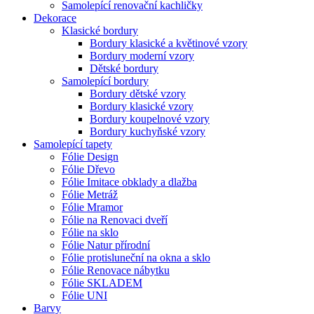
Samolepící renovační kachličky
Dekorace
Klasické bordury
Bordury klasické a květinové vzory
Bordury moderní vzory
Dětské bordury
Samolepící bordury
Bordury dětské vzory
Bordury klasické vzory
Bordury koupelnové vzory
Bordury kuchyňské vzory
Samolepící tapety
Fólie Design
Fólie Dřevo
Fólie Imitace obklady a dlažba
Fólie Metráž
Fólie Mramor
Fólie na Renovaci dveří
Fólie na sklo
Fólie Natur přírodní
Fólie protisluneční na okna a sklo
Fólie Renovace nábytku
Fólie SKLADEM
Fólie UNI
Barvy