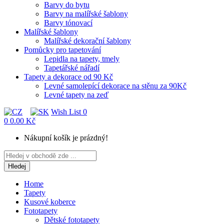
Barvy do bytu
Barvy na malířské šablony
Barvy tónovací
Malířské šablony
Malířské dekorační šablony
Pomůcky pro tapetování
Lepidla na tapety, tmely
Tapetářské nářadí
Tapety a dekorace od 90 Kč
Levné samolepící dekorace na stěnu za 90Kč
Levné tapety na zeď
Wish List
0
0
0.00 Kč
Nákupní košík je prázdný!
Hledej
Home
Tapety
Kusové koberce
Fototapety
Dětské fototapety