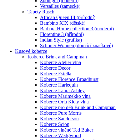
Spotlight (moderní)
Versailles (zámecké)
Tapety Rasch
African Queen III (přírodní)
Bambino XIX (dětské)
Barbara Home collection 3 (moderní)
Florentine 3 (přírodní)
Indian Style (grafika)
Schöner Wohnen (domácí značkové)
Kusové koberce
Koberce Brink and Campman
Koberce Atelier vlna
Koberce Decor
Koberce Estella
Koberce Florence Broadhurst
Koberce Harlequin
Koberce Laura Ashley
Koberce Marimekko vlna
Koberce Orla Kiely vlna
Koberce pro děti Brink and Campman
Koberce Pure Morris
Koberce Sanderson
Koberce Scion
Koberce vlněné Ted Baker
Koberce Wedgwood