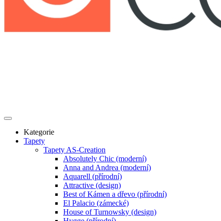
Kategorie
Tapety
Tapety AS-Creation
Absolutely Chic (moderní)
Anna and Andrea (moderní)
Aquarell (přírodní)
Attractive (design)
Best of Kámen a dřevo (přírodní)
El Palacio (zámecké)
House of Turnowsky (design)
Hygge (přírodní)