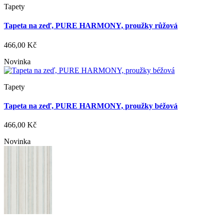
Tapety
Tapeta na zeď, PURE HARMONY, proužky růžová
466,00 Kč
Novinka
Tapety
Tapeta na zeď, PURE HARMONY, proužky béžová
466,00 Kč
Novinka