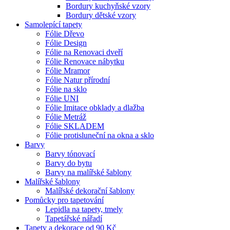
Bordury kuchyňské vzory
Bordury dětské vzory
Samolepící tapety
Fólie Dřevo
Fólie Design
Fólie na Renovaci dveří
Fólie Renovace nábytku
Fólie Mramor
Fólie Natur přírodní
Fólie na sklo
Fólie UNI
Fólie Imitace obklady a dlažba
Fólie Metráž
Fólie SKLADEM
Fólie protisluneční na okna a sklo
Barvy
Barvy tónovací
Barvy do bytu
Barvy na malířské šablony
Malířské šablony
Malířské dekorační šablony
Pomůcky pro tapetování
Lepidla na tapety, tmely
Tapetářské nářadí
Tapety a dekorace od 90 Kč