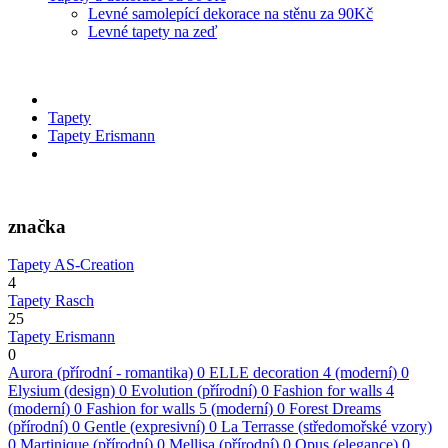
Levné samolepící dekorace na stěnu za 90Kč
Levné tapety na zeď
Tapety
Tapety Erismann
značka
Tapety AS-Creation
4
Tapety Rasch
25
Tapety Erismann
0
Aurora (přírodní - romantika)
0
ELLE decoration 4 (moderní)
0
Elysium (design)
0
Evolution (přírodní)
0
Fashion for walls 4
(moderní)
0
Fashion for walls 5 (moderní)
0
Forest Dreams
(přírodní)
0
Gentle (expresivní)
0
La Terrasse (středomořské vzory)
0
Martinique (přírodní)
0
Mellisa (přírodní)
0
Opus (elegance)
0