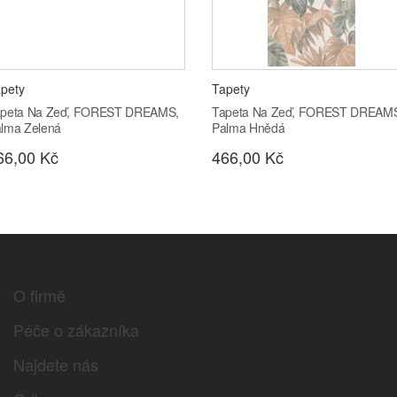
pety
Tapety
peta Na Zeď, FOREST DREAMS,
Tapeta Na Zeď, FOREST DREAM
lma Zelená
Palma Hnědá
66,00 Kč
466,00 Kč
O firmě
Péče o zákazníka
Najdete nás