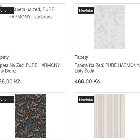
Novinka
Novinka
pety
Tapety
peta Na Zeď, PURE HARMONY,
Tapeta Na Zeď, PURE HARMONY,
sty Bronz
Listy Šedá
66,00 Kč
466,00 Kč
Novinka
Novinka