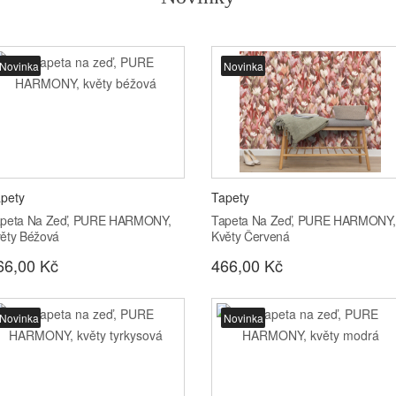
Novinka
Novinka
pety
Tapety
peta Na Zeď, PURE HARMONY,
Tapeta Na Zeď, PURE HARMONY,
ěty Béžová
Květy Červená
66,00 Kč
466,00 Kč
Novinka
Novinka