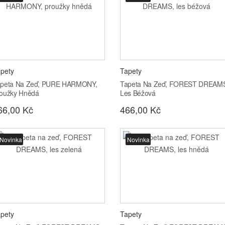
pety
Tapety
peta Na Zeď, PURE HARMONY,
Tapeta Na Zeď, FOREST DREAM
oužky Hnědá
Les Béžová
66,00 Kč
466,00 Kč
Novinka
Novinka
pety
Tapety