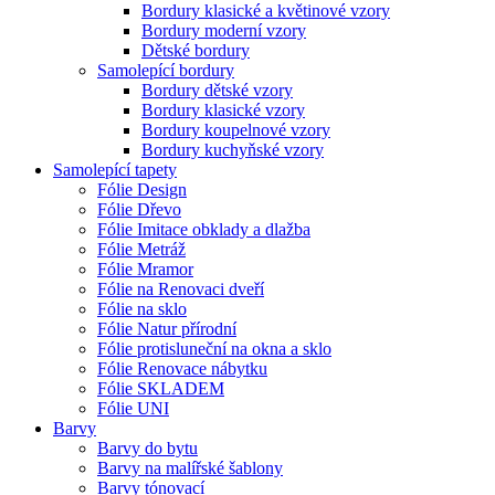
Bordury klasické a květinové vzory
Bordury moderní vzory
Dětské bordury
Samolepící bordury
Bordury dětské vzory
Bordury klasické vzory
Bordury koupelnové vzory
Bordury kuchyňské vzory
Samolepící tapety
Fólie Design
Fólie Dřevo
Fólie Imitace obklady a dlažba
Fólie Metráž
Fólie Mramor
Fólie na Renovaci dveří
Fólie na sklo
Fólie Natur přírodní
Fólie protisluneční na okna a sklo
Fólie Renovace nábytku
Fólie SKLADEM
Fólie UNI
Barvy
Barvy do bytu
Barvy na malířské šablony
Barvy tónovací