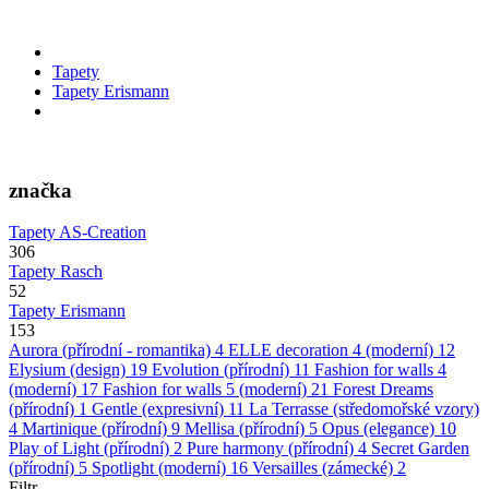
Tapety
Tapety Erismann
značka
Tapety AS-Creation
306
Tapety Rasch
52
Tapety Erismann
153
Aurora (přírodní - romantika)
4
ELLE decoration 4 (moderní)
12
Elysium (design)
19
Evolution (přírodní)
11
Fashion for walls 4
(moderní)
17
Fashion for walls 5 (moderní)
21
Forest Dreams
(přírodní)
1
Gentle (expresivní)
11
La Terrasse (středomořské vzory)
4
Martinique (přírodní)
9
Mellisa (přírodní)
5
Opus (elegance)
10
Play of Light (přírodní)
2
Pure harmony (přírodní)
4
Secret Garden
(přírodní)
5
Spotlight (moderní)
16
Versailles (zámecké)
2
Filtr