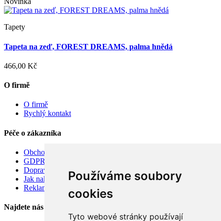
Novinka
Tapety
Tapeta na zeď, FOREST DREAMS, palma hnědá
466,00 Kč
O firmě
O firmě
Rychlý kontakt
Péče o zákazníka
Obchodní podmínky
GDPR
Doprava
Používáme soubory
Jak nakupovat
Reklamace
cookies
Najdete nás
Tyto webové stránky používají