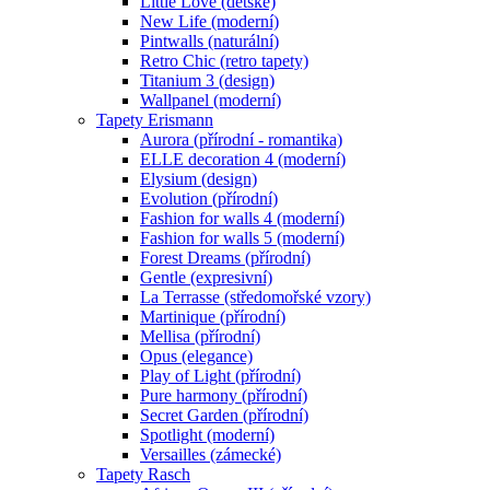
Little Love (dětské)
New Life (moderní)
Pintwalls (naturální)
Retro Chic (retro tapety)
Titanium 3 (design)
Wallpanel (moderní)
Tapety Erismann
Aurora (přírodní - romantika)
ELLE decoration 4 (moderní)
Elysium (design)
Evolution (přírodní)
Fashion for walls 4 (moderní)
Fashion for walls 5 (moderní)
Forest Dreams (přírodní)
Gentle (expresivní)
La Terrasse (středomořské vzory)
Martinique (přírodní)
Mellisa (přírodní)
Opus (elegance)
Play of Light (přírodní)
Pure harmony (přírodní)
Secret Garden (přírodní)
Spotlight (moderní)
Versailles (zámecké)
Tapety Rasch