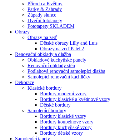
Příroda a Květiny
Parky & Zahrady
Západy slunce
Dveřní fototapety
Fototapety SKLADEM
Obrazy
Obrazy na zeď
Dětské obrazy Lilly and Luis
Obrazy na zeď Patel 2
Renovační obklady a dlažba
Obkladové kuchyňské panely
Renovační obklady stěn
Podlahová renovační samolepící dlažba
Samolepící renovační kachličky
Dekorace
Klasické bordury
Bordury moderní vzory
Bordury klasické a květinové vzory
Dětské bordury
Samolepící bordury
Bordury klasické vzory
Bordury koupelnové vzory
Bordury kuchyňské vzory
Bordury dětské vzory
Samolepící tapety