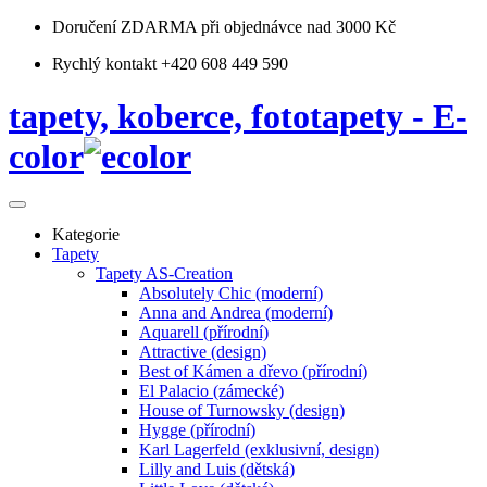
Doručení ZDARMA
při objednávce nad 3000 Kč
Rychlý kontakt +420 608 449 590
tapety, koberce, fototapety - E-
color
Kategorie
Tapety
Tapety AS-Creation
Absolutely Chic (moderní)
Anna and Andrea (moderní)
Aquarell (přírodní)
Attractive (design)
Best of Kámen a dřevo (přírodní)
El Palacio (zámecké)
House of Turnowsky (design)
Hygge (přírodní)
Karl Lagerfeld (exklusivní, design)
Lilly and Luis (dětská)