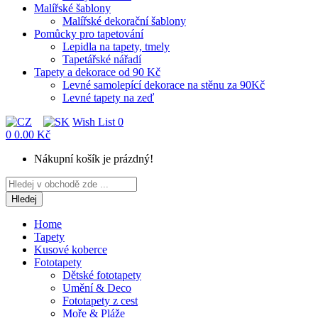
Malířské šablony
Malířské dekorační šablony
Pomůcky pro tapetování
Lepidla na tapety, tmely
Tapetářské nářadí
Tapety a dekorace od 90 Kč
Levné samolepící dekorace na stěnu za 90Kč
Levné tapety na zeď
Wish List
0
0
0.00 Kč
Nákupní košík je prázdný!
Hledej
Home
Tapety
Kusové koberce
Fototapety
Dětské fototapety
Umění & Deco
Fototapety z cest
Moře & Pláže