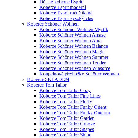
Dětské koberce Esprit
Koberce Esprit moderní
Koberce Esprit ručně tkané
Koberce Esprit vysoký vlas
Koberce Schöner Wohnen
Koberce Schnöner Wohnen Mystik
Koberce Schöner Wohnen Amaze
Koberce Schöner Wohnen Aura
Koberce Schöner Wohnen Balance
Koberce Schöner Wohnen Magic
Koberce Schöner Wohnen Summer
Koberce Schöner Wohnen Tender
Koberce Schöner Wohnen Winsome
Koupelnové předložky Schöner Wohnen
Koberce SKLADEM
Koberce Tom Tailor
Koberce Tom Tailor Cozy
Koberce Tom Tailor Fine Lines
Koberce Tom Tailor Fluffy
Koberce Tom Tailor Funky Orient
Koberce Tom Tailor Funky Outdoor
Koberce Tom Tailor Garden
Koberce Tom Tailor Groove
Koberce Tom Tailor Shapes
Koberce Tom Tailor Shine