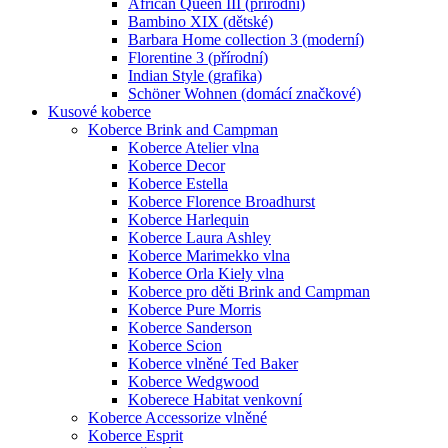
African Queen III (přírodní)
Bambino XIX (dětské)
Barbara Home collection 3 (moderní)
Florentine 3 (přírodní)
Indian Style (grafika)
Schöner Wohnen (domácí značkové)
Kusové koberce
Koberce Brink and Campman
Koberce Atelier vlna
Koberce Decor
Koberce Estella
Koberce Florence Broadhurst
Koberce Harlequin
Koberce Laura Ashley
Koberce Marimekko vlna
Koberce Orla Kiely vlna
Koberce pro děti Brink and Campman
Koberce Pure Morris
Koberce Sanderson
Koberce Scion
Koberce vlněné Ted Baker
Koberce Wedgwood
Koberece Habitat venkovní
Koberce Accessorize vlněné
Koberce Esprit