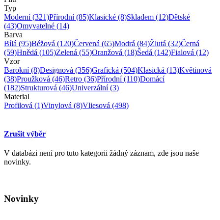
Typ
Moderní
(321)
Přírodní
(85)
Klasické
(8)
Skladem
(12)
Dětské
(43)
Omyvatelné
(14)
Barva
Bílá
(95)
Béžová
(120)
Červená
(65)
Modrá
(84)
Žlutá
(32)
Černá
(59)
Hnědá
(105)
Zelená
(55)
Oranžová
(18)
Šedá
(142)
Fialová
(12)
Vzor
Barokní
(8)
Designová
(356)
Grafická
(504)
Klasická
(13)
Květinová
(38)
Proužková
(46)
Retro
(36)
Přírodní
(110)
Domácí
(182)
Strukturová
(46)
Univerzální
(3)
Material
Profilová
(1)
Vinylová
(8)
Vliesová
(498)
Zrušit výběr
V databázi není pro tuto kategorii žádný záznam, zde jsou naše
novinky.
Novinky