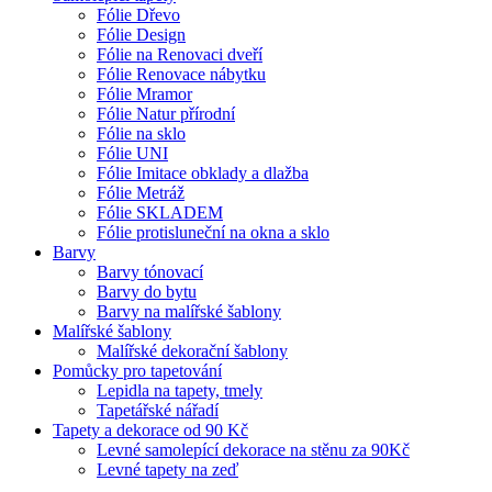
Fólie Dřevo
Fólie Design
Fólie na Renovaci dveří
Fólie Renovace nábytku
Fólie Mramor
Fólie Natur přírodní
Fólie na sklo
Fólie UNI
Fólie Imitace obklady a dlažba
Fólie Metráž
Fólie SKLADEM
Fólie protisluneční na okna a sklo
Barvy
Barvy tónovací
Barvy do bytu
Barvy na malířské šablony
Malířské šablony
Malířské dekorační šablony
Pomůcky pro tapetování
Lepidla na tapety, tmely
Tapetářské nářadí
Tapety a dekorace od 90 Kč
Levné samolepící dekorace na stěnu za 90Kč
Levné tapety na zeď