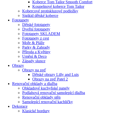
Koberce Tom Tailor Smooth Comfort
Koupelnové koberce Tom Tailor
Kobercové protiskluzové podložky
Sigikid dětské koberce
Fototapety
Dětské fototapety
Dveřní fototapety
Fototapety SKLADEM
Fototapety z cest
Moře & Pláže
Parky & Zahrady
Příroda a Květiny
Umění & Deco
Západy slunce
Obrazy
Obrazy na zeď
Dětské obrazy Lilly and Luis
Obrazy na zeď Patel 2
Renovační obklady a dlažba
Obkladové kuchyňské panely
Podlahová renovační samolepící dlažba
Renovační obklady stěn
Samolepící renovační kachličky
Dekorace
Klasické bordury