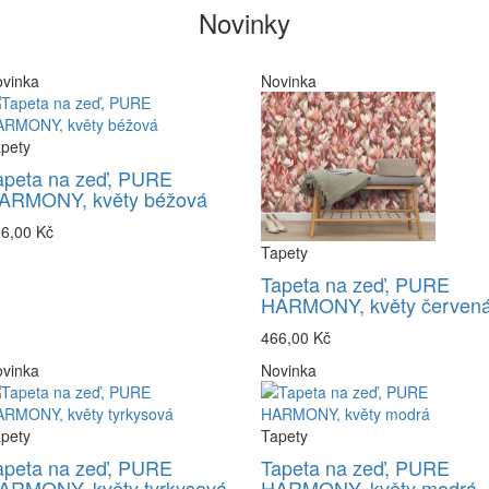
Novinky
vinka
Novinka
pety
apeta na zeď, PURE
ARMONY, květy béžová
6,00 Kč
Tapety
Tapeta na zeď, PURE
HARMONY, květy červen
466,00 Kč
vinka
Novinka
pety
Tapety
apeta na zeď, PURE
Tapeta na zeď, PURE
ARMONY, květy tyrkysová
HARMONY, květy modrá