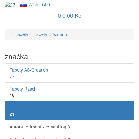
Wish List
0
0
0.00 Kč
Tapety
Tapety Erismann
značka
Tapety AS-Creation
77
Tapety Rasch
18
Tapety Erismann
21
Aurora (přírodní - romantika)
3