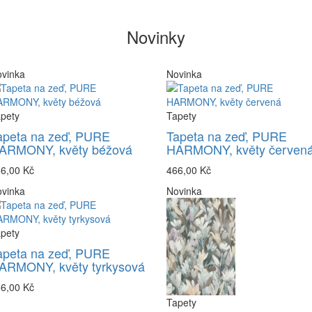
Novinky
vinka
Novinka
pety
Tapety
apeta na zeď, PURE
Tapeta na zeď, PURE
ARMONY, květy béžová
HARMONY, květy červen
6,00 Kč
466,00 Kč
vinka
Novinka
pety
apeta na zeď, PURE
ARMONY, květy tyrkysová
6,00 Kč
Tapety