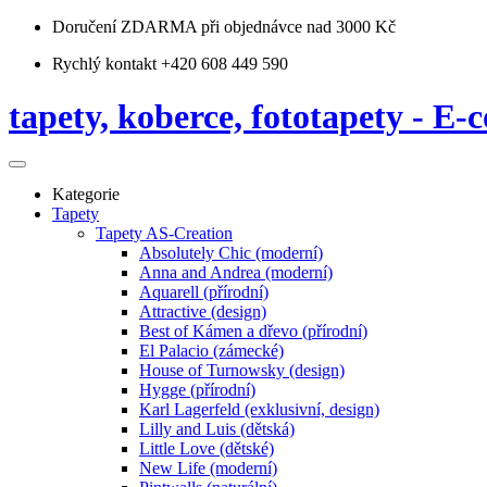
Doručení ZDARMA
při objednávce nad 3000 Kč
Rychlý kontakt +420 608 449 590
tapety, koberce, fototapety - E-c
Kategorie
Tapety
Tapety AS-Creation
Absolutely Chic (moderní)
Anna and Andrea (moderní)
Aquarell (přírodní)
Attractive (design)
Best of Kámen a dřevo (přírodní)
El Palacio (zámecké)
House of Turnowsky (design)
Hygge (přírodní)
Karl Lagerfeld (exklusivní, design)
Lilly and Luis (dětská)
Little Love (dětské)
New Life (moderní)