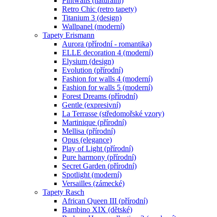
Pintwalls (naturální)
Retro Chic (retro tapety)
Titanium 3 (design)
Wallpanel (moderní)
Tapety Erismann
Aurora (přírodní - romantika)
ELLE decoration 4 (moderní)
Elysium (design)
Evolution (přírodní)
Fashion for walls 4 (moderní)
Fashion for walls 5 (moderní)
Forest Dreams (přírodní)
Gentle (expresivní)
La Terrasse (středomořské vzory)
Martinique (přírodní)
Mellisa (přírodní)
Opus (elegance)
Play of Light (přírodní)
Pure harmony (přírodní)
Secret Garden (přírodní)
Spotlight (moderní)
Versailles (zámecké)
Tapety Rasch
African Queen III (přírodní)
Bambino XIX (dětské)