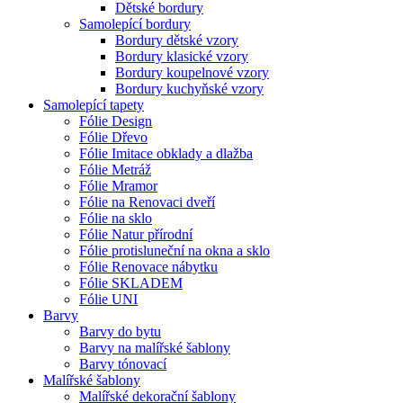
Dětské bordury
Samolepící bordury
Bordury dětské vzory
Bordury klasické vzory
Bordury koupelnové vzory
Bordury kuchyňské vzory
Samolepící tapety
Fólie Design
Fólie Dřevo
Fólie Imitace obklady a dlažba
Fólie Metráž
Fólie Mramor
Fólie na Renovaci dveří
Fólie na sklo
Fólie Natur přírodní
Fólie protisluneční na okna a sklo
Fólie Renovace nábytku
Fólie SKLADEM
Fólie UNI
Barvy
Barvy do bytu
Barvy na malířské šablony
Barvy tónovací
Malířské šablony
Malířské dekorační šablony