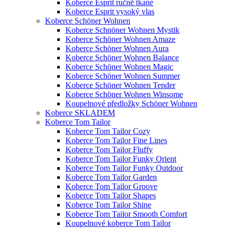
Koberce Esprit ručně tkané
Koberce Esprit vysoký vlas
Koberce Schöner Wohnen
Koberce Schnöner Wohnen Mystik
Koberce Schöner Wohnen Amaze
Koberce Schöner Wohnen Aura
Koberce Schöner Wohnen Balance
Koberce Schöner Wohnen Magic
Koberce Schöner Wohnen Summer
Koberce Schöner Wohnen Tender
Koberce Schöner Wohnen Winsome
Koupelnové předložky Schöner Wohnen
Koberce SKLADEM
Koberce Tom Tailor
Koberce Tom Tailor Cozy
Koberce Tom Tailor Fine Lines
Koberce Tom Tailor Fluffy
Koberce Tom Tailor Funky Orient
Koberce Tom Tailor Funky Outdoor
Koberce Tom Tailor Garden
Koberce Tom Tailor Groove
Koberce Tom Tailor Shapes
Koberce Tom Tailor Shine
Koberce Tom Tailor Smooth Comfort
Koupelnové koberce Tom Tailor