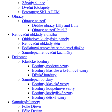
Západy slunce
Dveřní fototapety
Fototapety SKLADEM
Obrazy
Obrazy na zeď
Dětské obrazy Lilly and Luis
Obrazy na zeď Patel 2
Renovační obklady a dlažba
Obkladové kuchyňské panely
Renovační obklady stěn
Podlahová renovační samolepící dlažba
Samolepící renovační kachličky
Dekorace
Klasické bordury
Bordury moderní vzory
Bordury klasické a květinové vzory
Dětské bordury
Samolepící bordury
Bordury klasické vzory
Bordury koupelnové vzory
Bordury kuchyňské vzory
Bordury dětské vzory
Samolepící tapety
Fólie Dřevo
Fólie Design