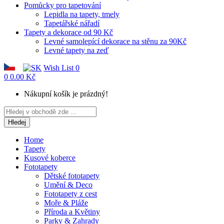
Pomůcky pro tapetování
Lepidla na tapety, tmely
Tapetářské nářadí
Tapety a dekorace od 90 Kč
Levné samolepící dekorace na stěnu za 90Kč
Levné tapety na zeď
Wish List
0
0
0.00 Kč
Nákupní košík je prázdný!
Hledej
Home
Tapety
Kusové koberce
Fototapety
Dětské fototapety
Umění & Deco
Fototapety z cest
Moře & Pláže
Příroda a Květiny
Parky & Zahrady