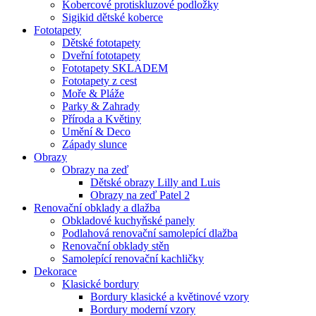
Kobercové protiskluzové podložky
Sigikid dětské koberce
Fototapety
Dětské fototapety
Dveřní fototapety
Fototapety SKLADEM
Fototapety z cest
Moře & Pláže
Parky & Zahrady
Příroda a Květiny
Umění & Deco
Západy slunce
Obrazy
Obrazy na zeď
Dětské obrazy Lilly and Luis
Obrazy na zeď Patel 2
Renovační obklady a dlažba
Obkladové kuchyňské panely
Podlahová renovační samolepící dlažba
Renovační obklady stěn
Samolepící renovační kachličky
Dekorace
Klasické bordury
Bordury klasické a květinové vzory
Bordury moderní vzory