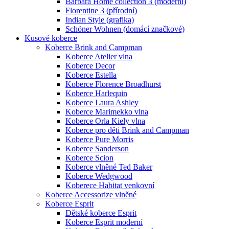
Barbara Home collection 3 (moderní)
Florentine 3 (přírodní)
Indian Style (grafika)
Schöner Wohnen (domácí značkové)
Kusové koberce
Koberce Brink and Campman
Koberce Atelier vlna
Koberce Decor
Koberce Estella
Koberce Florence Broadhurst
Koberce Harlequin
Koberce Laura Ashley
Koberce Marimekko vlna
Koberce Orla Kiely vlna
Koberce pro děti Brink and Campman
Koberce Pure Morris
Koberce Sanderson
Koberce Scion
Koberce vlněné Ted Baker
Koberce Wedgwood
Koberece Habitat venkovní
Koberce Accessorize vlněné
Koberce Esprit
Dětské koberce Esprit
Koberce Esprit moderní