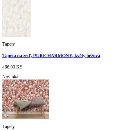
Tapety
Tapeta na zeď, PURE HARMONY, květy béžová
466,00 Kč
Novinka
Tapety