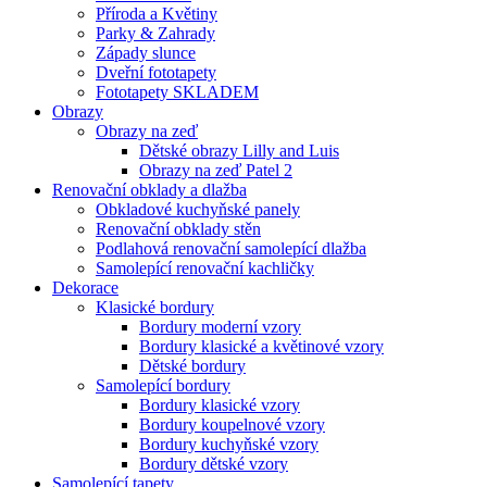
Příroda a Květiny
Parky & Zahrady
Západy slunce
Dveřní fototapety
Fototapety SKLADEM
Obrazy
Obrazy na zeď
Dětské obrazy Lilly and Luis
Obrazy na zeď Patel 2
Renovační obklady a dlažba
Obkladové kuchyňské panely
Renovační obklady stěn
Podlahová renovační samolepící dlažba
Samolepící renovační kachličky
Dekorace
Klasické bordury
Bordury moderní vzory
Bordury klasické a květinové vzory
Dětské bordury
Samolepící bordury
Bordury klasické vzory
Bordury koupelnové vzory
Bordury kuchyňské vzory
Bordury dětské vzory
Samolepící tapety