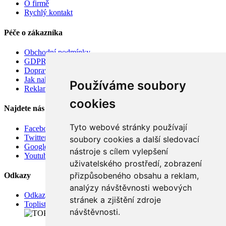
O firmě
Rychlý kontakt
Péče o zákazníka
Obchodní podmínky
GDPR
Doprava
Jak nakupovat
Používáme soubory
Reklamace
cookies
Najdete nás
Tyto webové stránky používají
Facebook
Twitter
soubory cookies a další sledovací
Google
nástroje s cílem vylepšení
Youtube
uživatelského prostředí, zobrazení
přizpůsobeného obsahu a reklam,
Odkazy
analýzy návštěvnosti webových
Odkazy
stránek a zjištění zdroje
Toplist
návštěvnosti.