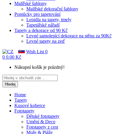
Malířské šablony
Malířské dekorační šablony
Pomůcky pro tapetování
Lepidla na tapety, tmely
Tapetářské nářadí
Tapety a dekorace od 90 Kč
Levné samolepící dekorace na stěnu za 90Kč
Levné tapety na zeď
Wish List
0
0
0.00 Kč
Nákupní košík je prázdný!
Hledej
Home
Tapety
Kusové koberce
Fototapety
Dětské fototapety
Umění & Deco
Fototapety z cest
Moře & Pláže