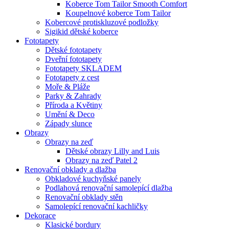
Koberce Tom Tailor Smooth Comfort
Koupelnové koberce Tom Tailor
Kobercové protiskluzové podložky
Sigikid dětské koberce
Fototapety
Dětské fototapety
Dveřní fototapety
Fototapety SKLADEM
Fototapety z cest
Moře & Pláže
Parky & Zahrady
Příroda a Květiny
Umění & Deco
Západy slunce
Obrazy
Obrazy na zeď
Dětské obrazy Lilly and Luis
Obrazy na zeď Patel 2
Renovační obklady a dlažba
Obkladové kuchyňské panely
Podlahová renovační samolepící dlažba
Renovační obklady stěn
Samolepící renovační kachličky
Dekorace
Klasické bordury