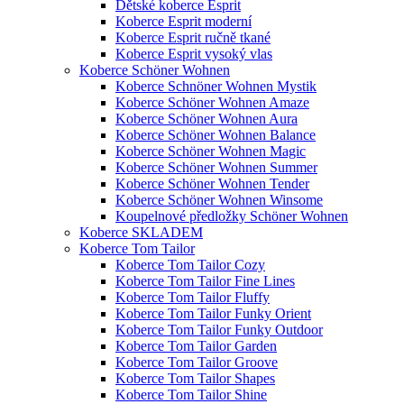
Dětské koberce Esprit
Koberce Esprit moderní
Koberce Esprit ručně tkané
Koberce Esprit vysoký vlas
Koberce Schöner Wohnen
Koberce Schnöner Wohnen Mystik
Koberce Schöner Wohnen Amaze
Koberce Schöner Wohnen Aura
Koberce Schöner Wohnen Balance
Koberce Schöner Wohnen Magic
Koberce Schöner Wohnen Summer
Koberce Schöner Wohnen Tender
Koberce Schöner Wohnen Winsome
Koupelnové předložky Schöner Wohnen
Koberce SKLADEM
Koberce Tom Tailor
Koberce Tom Tailor Cozy
Koberce Tom Tailor Fine Lines
Koberce Tom Tailor Fluffy
Koberce Tom Tailor Funky Orient
Koberce Tom Tailor Funky Outdoor
Koberce Tom Tailor Garden
Koberce Tom Tailor Groove
Koberce Tom Tailor Shapes
Koberce Tom Tailor Shine