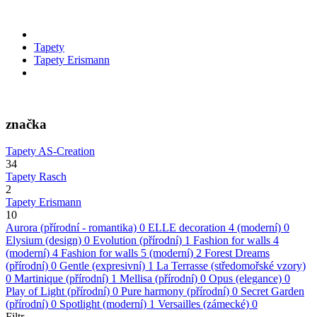
Tapety
Tapety Erismann
značka
Tapety AS-Creation
34
Tapety Rasch
2
Tapety Erismann
10
Aurora (přírodní - romantika)
0
ELLE decoration 4 (moderní)
0
Elysium (design)
0
Evolution (přírodní)
1
Fashion for walls 4
(moderní)
4
Fashion for walls 5 (moderní)
2
Forest Dreams
(přírodní)
0
Gentle (expresivní)
1
La Terrasse (středomořské vzory)
0
Martinique (přírodní)
1
Mellisa (přírodní)
0
Opus (elegance)
0
Play of Light (přírodní)
0
Pure harmony (přírodní)
0
Secret Garden
(přírodní)
0
Spotlight (moderní)
1
Versailles (zámecké)
0
Filtr