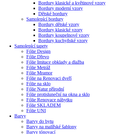
Bordury klasické a květinové vzory
Bordury moderní vzory
Dětské bordury
Samolepící bordury
Bordury dětské vzory
Bordury klasické vzory
Bordury koupelnové vzory
Bordury kuchyňské vzory
Samolepící tapety
Fólie Design
Fólie Dřevo
Fólie Imitace obklady a dlažba
Fólie Metráž
Fólie Mramor
Fólie na Renovaci dveří
Fólie na sklo
Fólie Natur přírodní
Fólie protisluneční na okna a sklo
Fólie Renovace nábytku
Fólie SKLADEM
Fólie UNI
Barvy
Barvy do bytu
Barvy na malířské šablony
Barvy tónovací