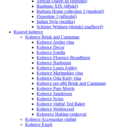
African Queen III (přírodní)
Bambino XIX (dětské)
Barbara Home collection 3 (moderní)
Florentine 3 (přírodní)
Indian Style (grafika)
Schöner Wohnen (domácí značkové)
Kusové koberce
Koberce Brink and Campman
Koberce Atelier vlna
Koberce Decor
Koberce Estella
Koberce Florence Broadhurst
Koberce Harlequin
Koberce Laura Ashley
Koberce Marimekko vlna
Koberce Orla Kiely vlna
Koberce pro děti Brink and Campman
Koberce Pure Morris
Koberce Sanderson
Koberce Scion
Koberce vlněné Ted Baker
Koberce Wedgwood
Koberece Habitat venkovní
Koberce Accessorize vlněné
Koberce Esprit