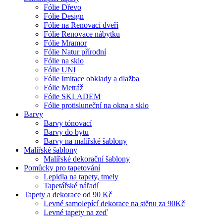
Fólie Dřevo
Fólie Design
Fólie na Renovaci dveří
Fólie Renovace nábytku
Fólie Mramor
Fólie Natur přírodní
Fólie na sklo
Fólie UNI
Fólie Imitace obklady a dlažba
Fólie Metráž
Fólie SKLADEM
Fólie protisluneční na okna a sklo
Barvy
Barvy tónovací
Barvy do bytu
Barvy na malířské šablony
Malířské šablony
Malířské dekorační šablony
Pomůcky pro tapetování
Lepidla na tapety, tmely
Tapetářské nářadí
Tapety a dekorace od 90 Kč
Levné samolepící dekorace na stěnu za 90Kč
Levné tapety na zeď