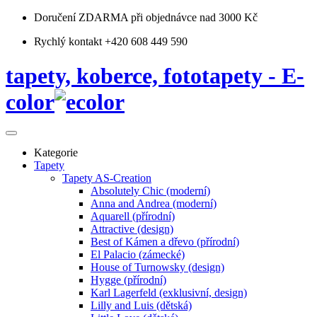
Doručení ZDARMA
při objednávce nad 3000 Kč
Rychlý kontakt +420 608 449 590
tapety, koberce, fototapety - E-
color
Kategorie
Tapety
Tapety AS-Creation
Absolutely Chic (moderní)
Anna and Andrea (moderní)
Aquarell (přírodní)
Attractive (design)
Best of Kámen a dřevo (přírodní)
El Palacio (zámecké)
House of Turnowsky (design)
Hygge (přírodní)
Karl Lagerfeld (exklusivní, design)
Lilly and Luis (dětská)