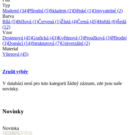
Typ
Moderní
(34)
Přírodní
(5)
Skladem
(2)
Dětské
(1)
Omyvatelné
(2)
Barva
Bílá
(5)
Béžová
(1)
Červená
(1)
Žlutá
(4)
Černá
(45)
Hnědá
(6)
Šedá
(12)
Vzor
Designová
(45)
Grafická
(43)
Květinová
(3)
Proužková
(3)
Přírodní
(3)
Domácí
(14)
Strukturová
(7)
Univerzální
(2)
Material
Vliesová
(45)
Zrušit výběr
V databázi není pro tuto kategorii žádný záznam, zde jsou naše
novinky.
Novinky
Novinka