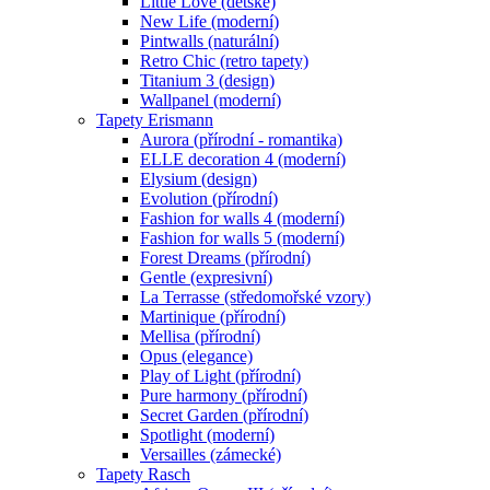
Little Love (dětské)
New Life (moderní)
Pintwalls (naturální)
Retro Chic (retro tapety)
Titanium 3 (design)
Wallpanel (moderní)
Tapety Erismann
Aurora (přírodní - romantika)
ELLE decoration 4 (moderní)
Elysium (design)
Evolution (přírodní)
Fashion for walls 4 (moderní)
Fashion for walls 5 (moderní)
Forest Dreams (přírodní)
Gentle (expresivní)
La Terrasse (středomořské vzory)
Martinique (přírodní)
Mellisa (přírodní)
Opus (elegance)
Play of Light (přírodní)
Pure harmony (přírodní)
Secret Garden (přírodní)
Spotlight (moderní)
Versailles (zámecké)
Tapety Rasch