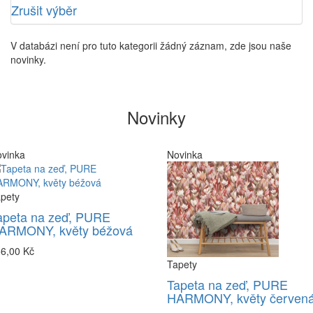
Zrušit výběr
V databázi není pro tuto kategorii žádný záznam, zde jsou naše
novinky.
Novinky
vinka
Novinka
pety
apeta na zeď, PURE
ARMONY, květy béžová
6,00 Kč
Tapety
Tapeta na zeď, PURE
HARMONY, květy červen