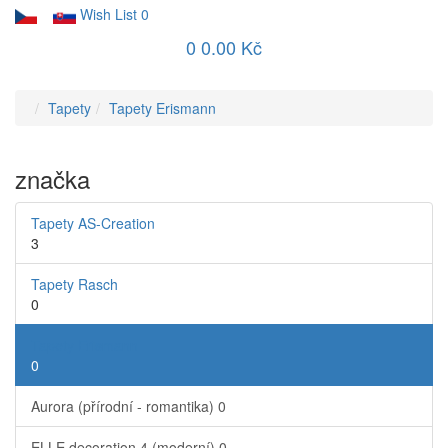
Wish List
0
0
0.00 Kč
Tapety
Tapety Erismann
značka
Tapety AS-Creation
3
Tapety Rasch
0
Tapety Erismann
0
Aurora (přírodní - romantika)
0
ELLE decoration 4 (moderní)
0