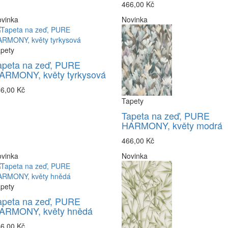
466,00 Kč
vinka
Novinka
pety
apeta na zeď, PURE
ARMONY, květy tyrkysová
6,00 Kč
Tapety
Tapeta na zeď, PURE
HARMONY, květy modrá
466,00 Kč
vinka
Novinka
pety
apeta na zeď, PURE
ARMONY, květy hnědá
6,00 Kč