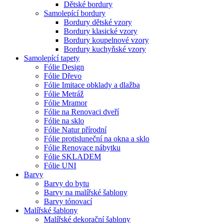
Dětské bordury
Samolepící bordury
Bordury dětské vzory
Bordury klasické vzory
Bordury koupelnové vzory
Bordury kuchyňské vzory
Samolepící tapety
Fólie Design
Fólie Dřevo
Fólie Imitace obklady a dlažba
Fólie Metráž
Fólie Mramor
Fólie na Renovaci dveří
Fólie na sklo
Fólie Natur přírodní
Fólie protisluneční na okna a sklo
Fólie Renovace nábytku
Fólie SKLADEM
Fólie UNI
Barvy
Barvy do bytu
Barvy na malířské šablony
Barvy tónovací
Malířské šablony
Malířské dekorační šablony