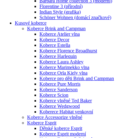
Barbara Home collection 3 (moderní)
Florentine 3 (přírodní)
Indian Style (grafika)
Schöner Wohnen (domácí značkové)
Kusové koberce
Koberce Brink and Campman
Koberce Atelier vlna
Koberce Decor
Koberce Estella
Koberce Florence Broadhurst
Koberce Harlequin
Koberce Laura Ashley
Koberce Marimekko vlna
Koberce Orla Kiely vlna
Koberce pro děti Brink and Campman
Koberce Pure Morris
Koberce Sanderson
Koberce Scion
Koberce vlněné Ted Baker
Koberce Wedgwood
Koberece Habitat venkovní
Koberce Accessorize vlněné
Koberce Esprit
Dětské koberce Esprit
Koberce Esprit moderní