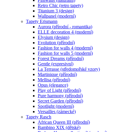
Pintwalls (naturální)
Retro Chic (retro tapety)
Titanium 3 (design)
Wallpanel (moderní)
Tapety Erismann
Aurora (přírodní - romantika)
ELLE decoration 4 (moderní)
Elysium (design)
Evolution (přírodní)
Fashion for walls 4 (moderní)
Fashion for walls 5 (moderní)
Forest Dreams (přírodní)
Gentle (expresivní)
La Terrasse (středomořské vzory)
Martinique (přírodní)
Mellisa (přírodní)
Opus (elegance)
Play of Light (přírodní)
Pure harmony (přírodní)
Secret Garden (přírodní)
Spotlight (moderní)
Versailles (zámecké)
Tapety Rasch
African Queen III (přírodní)
Bambino XIX (dětské)