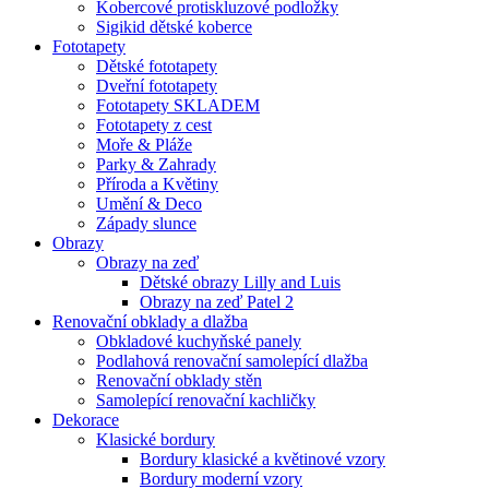
Kobercové protiskluzové podložky
Sigikid dětské koberce
Fototapety
Dětské fototapety
Dveřní fototapety
Fototapety SKLADEM
Fototapety z cest
Moře & Pláže
Parky & Zahrady
Příroda a Květiny
Umění & Deco
Západy slunce
Obrazy
Obrazy na zeď
Dětské obrazy Lilly and Luis
Obrazy na zeď Patel 2
Renovační obklady a dlažba
Obkladové kuchyňské panely
Podlahová renovační samolepící dlažba
Renovační obklady stěn
Samolepící renovační kachličky
Dekorace
Klasické bordury
Bordury klasické a květinové vzory
Bordury moderní vzory