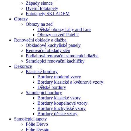
Západy slunce
Dveřní fototapety
Fototapety SKLADEM
Obrazy
Obrazy na zeď
Dětské obrazy Lilly and Luis
Obrazy na zeď Patel 2
Renovační obklady a dlažba
Obkladové kuchyňské panely
Renovační obklady stěn
Podlahová renovační samolepící dlažba
Samolepící renovační kachličky
Dekorace
Klasické bordury
Bordury moderní vzory
Bordury klasické a květinové vzory
Dětské bordury
Samolepící bordury
Bordury klasické vzory
Bordury koupelnové vzory
Bordury kuchyňské vzory
Bordury dětské vzory
Samolepící tapety
Fólie Dřevo
Fólie Design