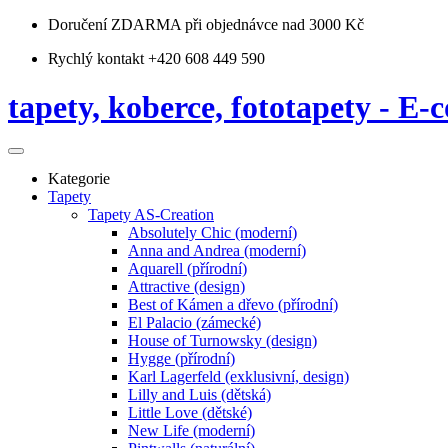
Doručení ZDARMA
při objednávce nad 3000 Kč
Rychlý kontakt +420 608 449 590
tapety, koberce, fototapety - E-c
Kategorie
Tapety
Tapety AS-Creation
Absolutely Chic (moderní)
Anna and Andrea (moderní)
Aquarell (přírodní)
Attractive (design)
Best of Kámen a dřevo (přírodní)
El Palacio (zámecké)
House of Turnowsky (design)
Hygge (přírodní)
Karl Lagerfeld (exklusivní, design)
Lilly and Luis (dětská)
Little Love (dětské)
New Life (moderní)