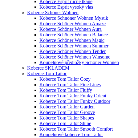
Koberce Esprit ručně tkané
Koberce Esprit vysoký vlas
Koberce Schöner Wohnen
Koberce Schnöner Wohnen Mystik
Koberce Schöner Wohnen Amaze
Koberce Schöner Wohnen Aura
Koberce Schöner Wohnen Balance
Koberce Schöner Wohnen Magic
Koberce Schöner Wohnen Summer
Koberce Schöner Wohnen Tender
Koberce Schöner Wohnen Winsome
Koupelnové předložky Schöner Wohnen
Koberce SKLADEM
Koberce Tom Tailor
Koberce Tom Tailor Cozy
Koberce Tom Tailor Fine Lines
Koberce Tom Tailor Fluffy
Koberce Tom Tailor Funky Orient
Koberce Tom Tailor Funky Outdoor
Koberce Tom Tailor Garden
Koberce Tom Tailor Groove
Koberce Tom Tailor Shapes
Koberce Tom Tailor Shine
Koberce Tom Tailor Smooth Comfort
Koupelnové koberce Tom Tailor