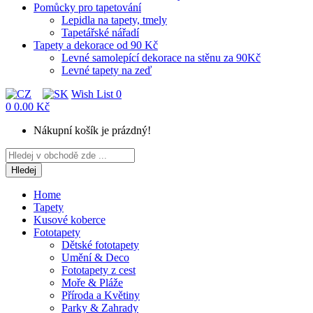
Pomůcky pro tapetování
Lepidla na tapety, tmely
Tapetářské nářadí
Tapety a dekorace od 90 Kč
Levné samolepící dekorace na stěnu za 90Kč
Levné tapety na zeď
Wish List
0
0
0.00 Kč
Nákupní košík je prázdný!
Hledej
Home
Tapety
Kusové koberce
Fototapety
Dětské fototapety
Umění & Deco
Fototapety z cest
Moře & Pláže
Příroda a Květiny
Parky & Zahrady