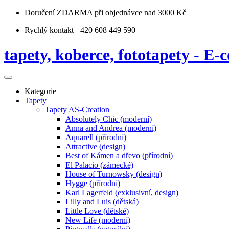
Doručení ZDARMA
při objednávce nad 3000 Kč
Rychlý kontakt +420 608 449 590
tapety, koberce, fototapety - E-c
Kategorie
Tapety
Tapety AS-Creation
Absolutely Chic (moderní)
Anna and Andrea (moderní)
Aquarell (přírodní)
Attractive (design)
Best of Kámen a dřevo (přírodní)
El Palacio (zámecké)
House of Turnowsky (design)
Hygge (přírodní)
Karl Lagerfeld (exklusivní, design)
Lilly and Luis (dětská)
Little Love (dětské)
New Life (moderní)