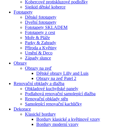
Kobercové protiskluzové podložky
Sigikid dětské koberce
Fototapety
Dětské fototapety
Dveřní fototapety
Fototapety SKLADEM
Fototapety z cest
Moře & Pláže
Parky & Zahrady
Příroda a Květiny
Umění & Deco
Západy slunce
Obrazy
Obrazy na zeď
Dětské obrazy Lilly and Luis
Obrazy na zeď Patel 2
Renovační obklady a dlažba
Obkladové kuchyňské panely
Podlahová renovační samolepící dlažba
Renovační obklady stěn
Samolepící renovační kachličky
Dekorace
Klasické bordury
Bordury klasické a květinové vzory
Bordury moderní vzory