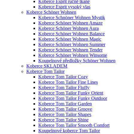
Koberce Esprit ručně tkané
Koberce Esprit vysoký vlas
Koberce Schöner Wohnen
Koberce Schnöner Wohnen Mystik
Koberce Schöner Wohnen Amaze
Koberce Schöner Wohnen Aura
Koberce Schöner Wohnen Balance
Koberce Schöner Wohnen Magic
Koberce Schöner Wohnen Summer
Koberce Schöner Wohnen Tender
Koberce Schöner Wohnen Winsome
Koupelnové předložky Schöner Wohnen
Koberce SKLADEM
Koberce Tom Tailor
Koberce Tom Tailor Cozy
Koberce Tom Tailor Fine Lines
Koberce Tom Tailor Fluffy
Koberce Tom Tailor Funky Orient
Koberce Tom Tailor Funky Outdoor
Koberce Tom Tailor Garden
Koberce Tom Tailor Groove
Koberce Tom Tailor Shapes
Koberce Tom Tailor Shine
Koberce Tom Tailor Smooth Comfort
Koupelnové koberce Tom Tailor