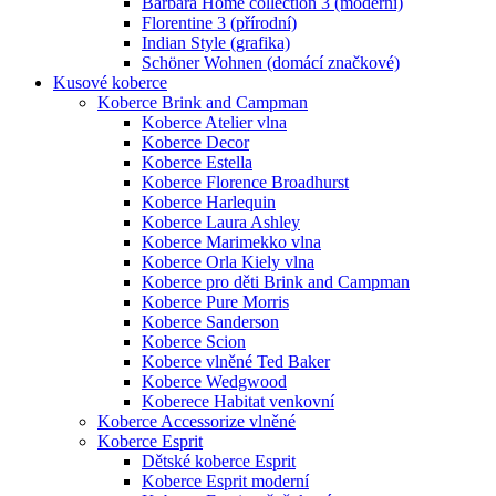
Barbara Home collection 3 (moderní)
Florentine 3 (přírodní)
Indian Style (grafika)
Schöner Wohnen (domácí značkové)
Kusové koberce
Koberce Brink and Campman
Koberce Atelier vlna
Koberce Decor
Koberce Estella
Koberce Florence Broadhurst
Koberce Harlequin
Koberce Laura Ashley
Koberce Marimekko vlna
Koberce Orla Kiely vlna
Koberce pro děti Brink and Campman
Koberce Pure Morris
Koberce Sanderson
Koberce Scion
Koberce vlněné Ted Baker
Koberce Wedgwood
Koberece Habitat venkovní
Koberce Accessorize vlněné
Koberce Esprit
Dětské koberce Esprit
Koberce Esprit moderní