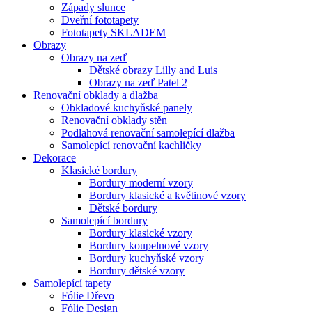
Západy slunce
Dveřní fototapety
Fototapety SKLADEM
Obrazy
Obrazy na zeď
Dětské obrazy Lilly and Luis
Obrazy na zeď Patel 2
Renovační obklady a dlažba
Obkladové kuchyňské panely
Renovační obklady stěn
Podlahová renovační samolepící dlažba
Samolepící renovační kachličky
Dekorace
Klasické bordury
Bordury moderní vzory
Bordury klasické a květinové vzory
Dětské bordury
Samolepící bordury
Bordury klasické vzory
Bordury koupelnové vzory
Bordury kuchyňské vzory
Bordury dětské vzory
Samolepící tapety
Fólie Dřevo
Fólie Design