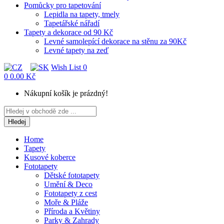
Pomůcky pro tapetování
Lepidla na tapety, tmely
Tapetářské nářadí
Tapety a dekorace od 90 Kč
Levné samolepící dekorace na stěnu za 90Kč
Levné tapety na zeď
Wish List
0
0
0.00 Kč
Nákupní košík je prázdný!
Hledej
Home
Tapety
Kusové koberce
Fototapety
Dětské fototapety
Umění & Deco
Fototapety z cest
Moře & Pláže
Příroda a Květiny
Parky & Zahrady