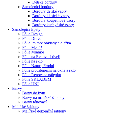
Dětské bordury
Samolepící bordury
Bordury dětské vzory
Bordury klasické vzory
Bordury koupelnové vzory
Bordury kuchyňské vzory
Samolepící tapety
Fólie Design
Fólie Dřevo
Fólie Imitace obklady a dlažba
Fólie Metráž
Fólie Mramor
Fólie na Renovaci dveří
Fólie na sklo
Fólie Natur přírodní
Fólie protisluneční na okna a sklo
Fólie Renovace nábytku
Fólie SKLADEM
Fólie UNI
Barvy
Barvy do bytu
Barvy na malířské šablony
Barvy tónovací
Malířské šablony
Malířské dekorační šablony