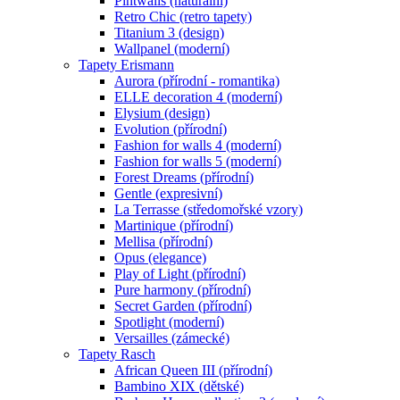
Pintwalls (naturální)
Retro Chic (retro tapety)
Titanium 3 (design)
Wallpanel (moderní)
Tapety Erismann
Aurora (přírodní - romantika)
ELLE decoration 4 (moderní)
Elysium (design)
Evolution (přírodní)
Fashion for walls 4 (moderní)
Fashion for walls 5 (moderní)
Forest Dreams (přírodní)
Gentle (expresivní)
La Terrasse (středomořské vzory)
Martinique (přírodní)
Mellisa (přírodní)
Opus (elegance)
Play of Light (přírodní)
Pure harmony (přírodní)
Secret Garden (přírodní)
Spotlight (moderní)
Versailles (zámecké)
Tapety Rasch
African Queen III (přírodní)
Bambino XIX (dětské)