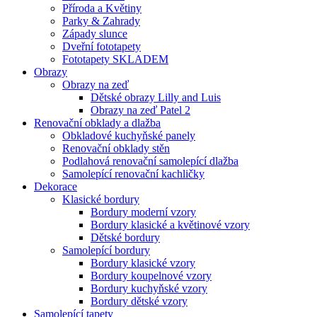
Příroda a Květiny
Parky & Zahrady
Západy slunce
Dveřní fototapety
Fototapety SKLADEM
Obrazy
Obrazy na zeď
Dětské obrazy Lilly and Luis
Obrazy na zeď Patel 2
Renovační obklady a dlažba
Obkladové kuchyňské panely
Renovační obklady stěn
Podlahová renovační samolepící dlažba
Samolepící renovační kachličky
Dekorace
Klasické bordury
Bordury moderní vzory
Bordury klasické a květinové vzory
Dětské bordury
Samolepící bordury
Bordury klasické vzory
Bordury koupelnové vzory
Bordury kuchyňské vzory
Bordury dětské vzory
Samolepící tapety