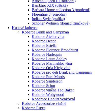
African Queen III (přírodní)
Bambino XIX (dětské)
Barbara Home collection 3 (moderní)
Florentine 3 (přírodní)
Indian Style (grafika)
Schöner Wohnen (domácí značkové)
Kusové koberce
Koberce Brink and Campman
Koberce Atelier vlna
Koberce Decor
Koberce Estella
Koberce Florence Broadhurst
Koberce Harlequin
Koberce Laura Ashley
Koberce Marimekko vlna
Koberce Orla Kiely vlna
Koberce pro děti Brink and Campman
Koberce Pure Morris
Koberce Sanderson
Koberce Scion
Koberce vlněné Ted Baker
Koberce Wedgwood
Koberece Habitat venkovní
Koberce Accessorize vlněné
Koberce Esprit