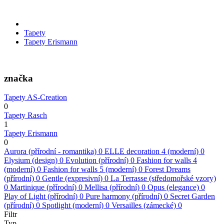
Tapety
Tapety Erismann
značka
Tapety AS-Creation
0
Tapety Rasch
1
Tapety Erismann
0
Aurora (přírodní - romantika)
0
ELLE decoration 4 (moderní)
0
Elysium (design)
0
Evolution (přírodní)
0
Fashion for walls 4
(moderní)
0
Fashion for walls 5 (moderní)
0
Forest Dreams
(přírodní)
0
Gentle (expresivní)
0
La Terrasse (středomořské vzory)
0
Martinique (přírodní)
0
Mellisa (přírodní)
0
Opus (elegance)
0
Play of Light (přírodní)
0
Pure harmony (přírodní)
0
Secret Garden
(přírodní)
0
Spotlight (moderní)
0
Versailles (zámecké)
0
Filtr
Typ