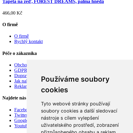
Tapeta na zeď, FOREST DREAMS, palma hnědá
466,00 Kč
O firmě
O firmě
Rychlý kontakt
Péče o zákazníka
Obchodní podmínky
GDPR
Doprava
Používáme soubory
Jak nakupovat
Reklamace
cookies
Najdete nás
Tyto webové stránky používají
Facebook
soubory cookies a další sledovací
Twitter
nástroje s cílem vylepšení
Google
uživatelského prostředí, zobrazení
Youtube
přizpůsobeného obsahu a reklam,