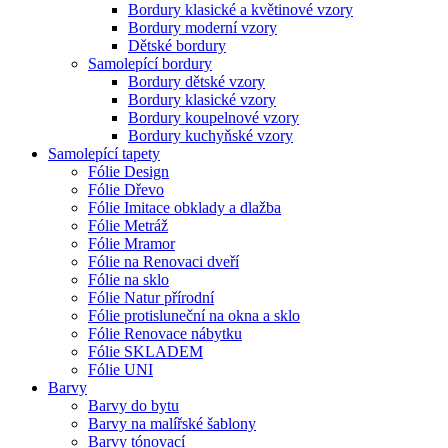
Bordury klasické a květinové vzory
Bordury moderní vzory
Dětské bordury
Samolepící bordury
Bordury dětské vzory
Bordury klasické vzory
Bordury koupelnové vzory
Bordury kuchyňské vzory
Samolepící tapety
Fólie Design
Fólie Dřevo
Fólie Imitace obklady a dlažba
Fólie Metráž
Fólie Mramor
Fólie na Renovaci dveří
Fólie na sklo
Fólie Natur přírodní
Fólie protisluneční na okna a sklo
Fólie Renovace nábytku
Fólie SKLADEM
Fólie UNI
Barvy
Barvy do bytu
Barvy na malířské šablony
Barvy tónovací