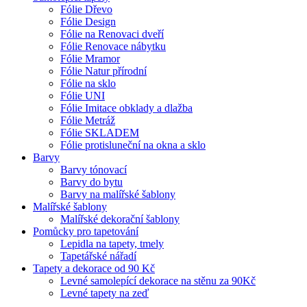
Fólie Dřevo
Fólie Design
Fólie na Renovaci dveří
Fólie Renovace nábytku
Fólie Mramor
Fólie Natur přírodní
Fólie na sklo
Fólie UNI
Fólie Imitace obklady a dlažba
Fólie Metráž
Fólie SKLADEM
Fólie protisluneční na okna a sklo
Barvy
Barvy tónovací
Barvy do bytu
Barvy na malířské šablony
Malířské šablony
Malířské dekorační šablony
Pomůcky pro tapetování
Lepidla na tapety, tmely
Tapetářské nářadí
Tapety a dekorace od 90 Kč
Levné samolepící dekorace na stěnu za 90Kč
Levné tapety na zeď