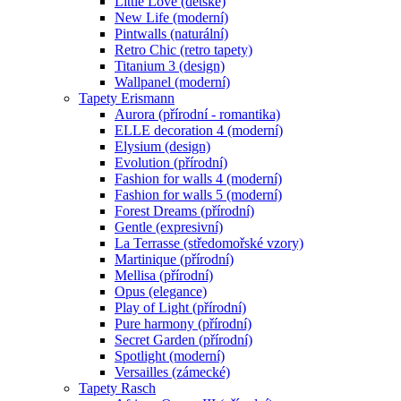
Little Love (dětské)
New Life (moderní)
Pintwalls (naturální)
Retro Chic (retro tapety)
Titanium 3 (design)
Wallpanel (moderní)
Tapety Erismann
Aurora (přírodní - romantika)
ELLE decoration 4 (moderní)
Elysium (design)
Evolution (přírodní)
Fashion for walls 4 (moderní)
Fashion for walls 5 (moderní)
Forest Dreams (přírodní)
Gentle (expresivní)
La Terrasse (středomořské vzory)
Martinique (přírodní)
Mellisa (přírodní)
Opus (elegance)
Play of Light (přírodní)
Pure harmony (přírodní)
Secret Garden (přírodní)
Spotlight (moderní)
Versailles (zámecké)
Tapety Rasch