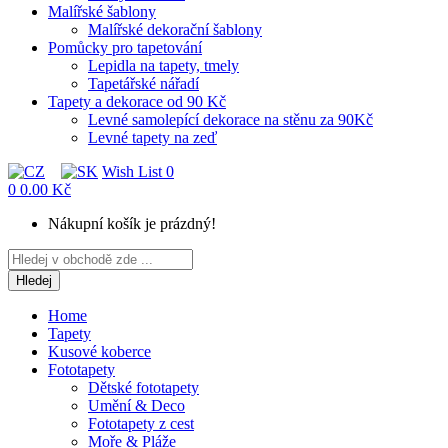
Malířské šablony
Malířské dekorační šablony
Pomůcky pro tapetování
Lepidla na tapety, tmely
Tapetářské nářadí
Tapety a dekorace od 90 Kč
Levné samolepící dekorace na stěnu za 90Kč
Levné tapety na zeď
Wish List
0
0
0.00 Kč
Nákupní košík je prázdný!
Hledej
Home
Tapety
Kusové koberce
Fototapety
Dětské fototapety
Umění & Deco
Fototapety z cest
Moře & Pláže