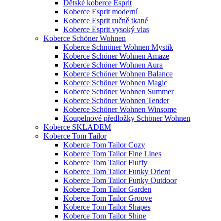
Dětské koberce Esprit
Koberce Esprit moderní
Koberce Esprit ručně tkané
Koberce Esprit vysoký vlas
Koberce Schöner Wohnen
Koberce Schnöner Wohnen Mystik
Koberce Schöner Wohnen Amaze
Koberce Schöner Wohnen Aura
Koberce Schöner Wohnen Balance
Koberce Schöner Wohnen Magic
Koberce Schöner Wohnen Summer
Koberce Schöner Wohnen Tender
Koberce Schöner Wohnen Winsome
Koupelnové předložky Schöner Wohnen
Koberce SKLADEM
Koberce Tom Tailor
Koberce Tom Tailor Cozy
Koberce Tom Tailor Fine Lines
Koberce Tom Tailor Fluffy
Koberce Tom Tailor Funky Orient
Koberce Tom Tailor Funky Outdoor
Koberce Tom Tailor Garden
Koberce Tom Tailor Groove
Koberce Tom Tailor Shapes
Koberce Tom Tailor Shine