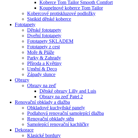
Koberce Tom Tailor Smooth Comfort
Koupelnové koberce Tom Tailor
Kobercové protiskluzové podložky
Sigikid dětské koberce
Fototapety
Dětské fototapety
Dveřní fototapety
Fototapety SKLADEM
Fototapety z cest
Moře & Pláže
Parky & Zahrady
Příroda a Květiny
Umění & Deco
Západy slunce
Obrazy
Obrazy na zeď
Dětské obrazy Lilly and Luis
Obrazy na zeď Patel 2
Renovační obklady a dlažba
Obkladové kuchyňské panely
Podlahová renovační samolepící dlažba
Renovační obklady stěn
Samolepící renovační kachličky
Dekorace
Klasické bordury