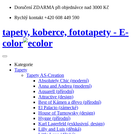
Doručení ZDARMA
při objednávce nad 3000 Kč
Rychlý kontakt +420 608 449 590
tapety, koberce, fototapety - E-
color
Kategorie
Tapety
Tapety AS-Creation
Absolutely Chic (moderní)
Anna and Andrea (moderní)
Aquarell (přírodní)
Attractive (design)
Best of Kámen a dřevo (přírodní)
El Palacio (zámecké)
House of Turnowsky (design)
Hygge (přírodní)
Karl Lagerfeld (exklusivní, design)
Lilly and Luis (dětská)