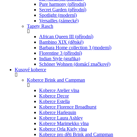
Pure harmony (přírodní)
Secret Garden (přírodní)
Spotlight (moderní)
Versailles (zámecké)
Tapety Rasch
African Queen III (přírodní)
Bambino XIX (dětské)
Barbara Home collection 3 (moderní)
Florentine 3 (přírodní)
Indian Style (grafika)
Schöner Wohnen (domácí značkové)
Kusové koberce
Koberce Brink and Campman
Koberce Atelier vlna
Koberce Decor
Koberce Estella
Koberce Florence Broadhurst
Koberce Harlequin
Koberce Laura Ashley
Koberce Marimekko vlna
Koberce Orla Kiely vlna
Koberce pro děti Brink and Campman