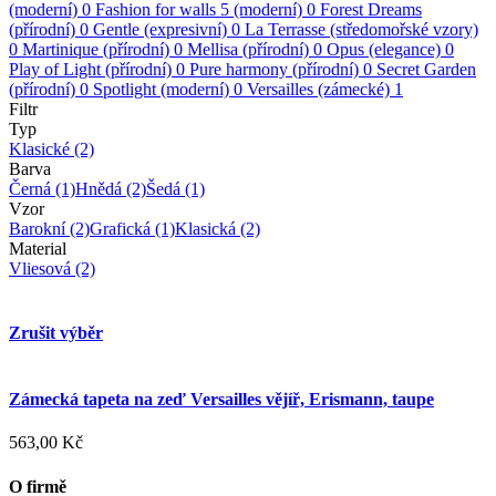
(moderní)
0
Fashion for walls 5 (moderní)
0
Forest Dreams
(přírodní)
0
Gentle (expresivní)
0
La Terrasse (středomořské vzory)
0
Martinique (přírodní)
0
Mellisa (přírodní)
0
Opus (elegance)
0
Play of Light (přírodní)
0
Pure harmony (přírodní)
0
Secret Garden
(přírodní)
0
Spotlight (moderní)
0
Versailles (zámecké)
1
Filtr
Typ
Klasické
(2)
Barva
Černá
(1)
Hnědá
(2)
Šedá
(1)
Vzor
Barokní
(2)
Grafická
(1)
Klasická
(2)
Material
Vliesová
(2)
Zrušit výběr
Zámecká tapeta na zeď Versailles vějíř, Erismann, taupe
563,00 Kč
O firmě