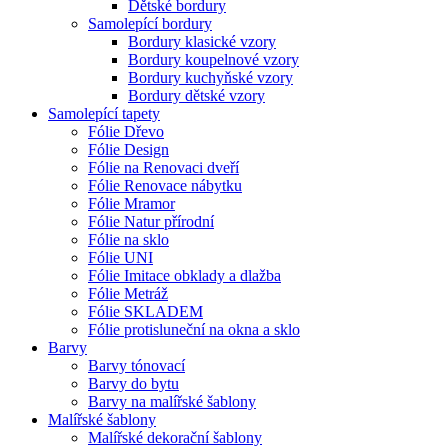
Dětské bordury
Samolepící bordury
Bordury klasické vzory
Bordury koupelnové vzory
Bordury kuchyňské vzory
Bordury dětské vzory
Samolepící tapety
Fólie Dřevo
Fólie Design
Fólie na Renovaci dveří
Fólie Renovace nábytku
Fólie Mramor
Fólie Natur přírodní
Fólie na sklo
Fólie UNI
Fólie Imitace obklady a dlažba
Fólie Metráž
Fólie SKLADEM
Fólie protisluneční na okna a sklo
Barvy
Barvy tónovací
Barvy do bytu
Barvy na malířské šablony
Malířské šablony
Malířské dekorační šablony