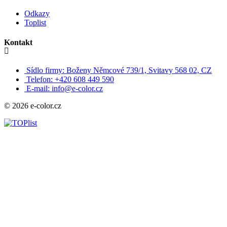
Odkazy
Toplist
Kontakt
Sídlo firmy: Boženy Němcové 739/1, Svitavy 568 02, CZ
Telefon: +420 608 449 590
E-mail: info@e-color.cz
© 2026 e-color.cz