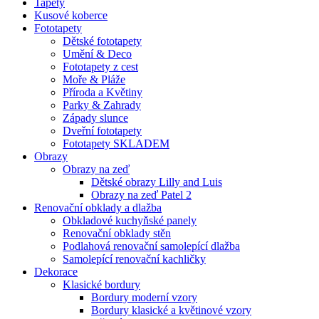
Tapety
Kusové koberce
Fototapety
Dětské fototapety
Umění & Deco
Fototapety z cest
Moře & Pláže
Příroda a Květiny
Parky & Zahrady
Západy slunce
Dveřní fototapety
Fototapety SKLADEM
Obrazy
Obrazy na zeď
Dětské obrazy Lilly and Luis
Obrazy na zeď Patel 2
Renovační obklady a dlažba
Obkladové kuchyňské panely
Renovační obklady stěn
Podlahová renovační samolepící dlažba
Samolepící renovační kachličky
Dekorace
Klasické bordury
Bordury moderní vzory
Bordury klasické a květinové vzory