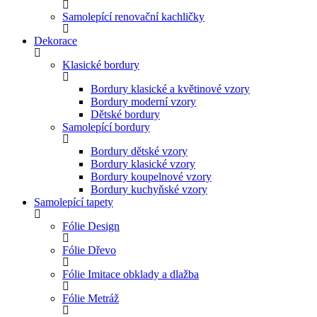
Samolepící renovační kachličky
Dekorace
Klasické bordury
Bordury klasické a květinové vzory
Bordury moderní vzory
Dětské bordury
Samolepící bordury
Bordury dětské vzory
Bordury klasické vzory
Bordury koupelnové vzory
Bordury kuchyňské vzory
Samolepící tapety
Fólie Design
Fólie Dřevo
Fólie Imitace obklady a dlažba
Fólie Metráž