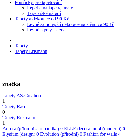
Pomůcky pro tapetování
Lepidla na tapety, tmely
Tapetářské nářadí
Tapety a dekorace od 90 Kč
Levné samolepící dekorace na stěnu za 90Kč
Levné tapety na zeď
Tapety
Tapety Erismann
značka
Tapety AS-Creation
1
Tapety Rasch
0
Tapety Erismann
1
Aurora (přírodní - romantika)
0
ELLE decoration 4 (moderní)
0
Elysium (design)
0
Evolution (přírodní)
0
Fashion for walls 4