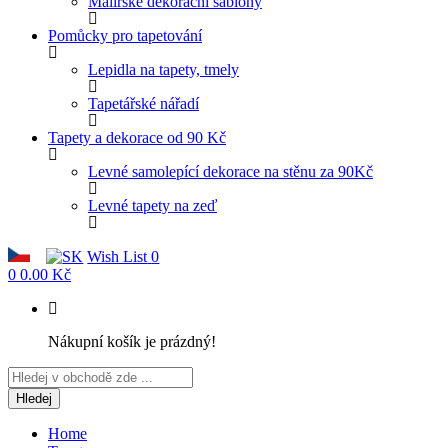
Malířské dekorační šablony
Pomůcky pro tapetování
Lepidla na tapety, tmely
Tapetářské nářadí
Tapety a dekorace od 90 Kč
Levné samolepící dekorace na stěnu za 90Kč
Levné tapety na zeď
Wish List
0
0
0.00 Kč
Nákupní košík je prázdný!
Hledej
Home