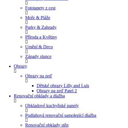
Fototapety z cest
Moře & Pláže
Parky & Zahrady
Příroda a Květiny
Umění & Deco
Západy slunce
Obrazy
Obrazy na zeď
Dětské obrazy Lilly and Luis
Obrazy na zeď Patel 2
Renovační obklady a dlažba
Obkladové kuchyňské panely
Podlahová renovační samolepící dlažba
Renovační obklady stěn