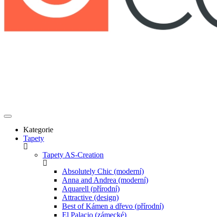
Kategorie
Tapety
Tapety AS-Creation
Absolutely Chic (moderní)
Anna and Andrea (moderní)
Aquarell (přírodní)
Attractive (design)
Best of Kámen a dřevo (přírodní)
El Palacio (zámecké)