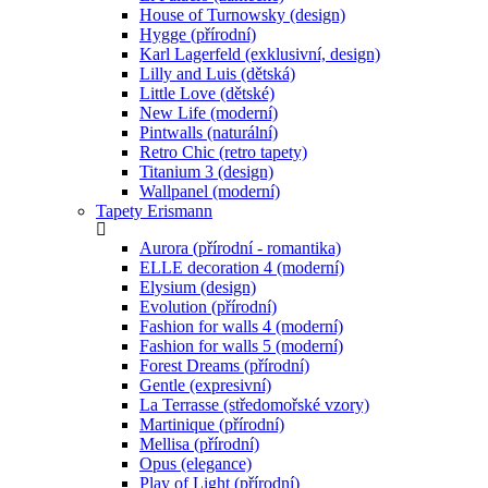
House of Turnowsky (design)
Hygge (přírodní)
Karl Lagerfeld (exklusivní, design)
Lilly and Luis (dětská)
Little Love (dětské)
New Life (moderní)
Pintwalls (naturální)
Retro Chic (retro tapety)
Titanium 3 (design)
Wallpanel (moderní)
Tapety Erismann
Aurora (přírodní - romantika)
ELLE decoration 4 (moderní)
Elysium (design)
Evolution (přírodní)
Fashion for walls 4 (moderní)
Fashion for walls 5 (moderní)
Forest Dreams (přírodní)
Gentle (expresivní)
La Terrasse (středomořské vzory)
Martinique (přírodní)
Mellisa (přírodní)
Opus (elegance)
Play of Light (přírodní)