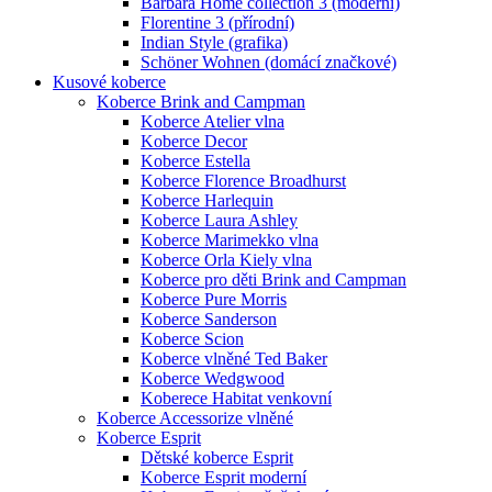
Barbara Home collection 3 (moderní)
Florentine 3 (přírodní)
Indian Style (grafika)
Schöner Wohnen (domácí značkové)
Kusové koberce
Koberce Brink and Campman
Koberce Atelier vlna
Koberce Decor
Koberce Estella
Koberce Florence Broadhurst
Koberce Harlequin
Koberce Laura Ashley
Koberce Marimekko vlna
Koberce Orla Kiely vlna
Koberce pro děti Brink and Campman
Koberce Pure Morris
Koberce Sanderson
Koberce Scion
Koberce vlněné Ted Baker
Koberce Wedgwood
Koberece Habitat venkovní
Koberce Accessorize vlněné
Koberce Esprit
Dětské koberce Esprit
Koberce Esprit moderní