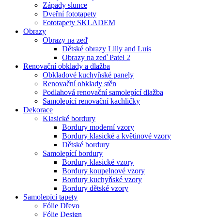
Západy slunce
Dveřní fototapety
Fototapety SKLADEM
Obrazy
Obrazy na zeď
Dětské obrazy Lilly and Luis
Obrazy na zeď Patel 2
Renovační obklady a dlažba
Obkladové kuchyňské panely
Renovační obklady stěn
Podlahová renovační samolepící dlažba
Samolepící renovační kachličky
Dekorace
Klasické bordury
Bordury moderní vzory
Bordury klasické a květinové vzory
Dětské bordury
Samolepící bordury
Bordury klasické vzory
Bordury koupelnové vzory
Bordury kuchyňské vzory
Bordury dětské vzory
Samolepící tapety
Fólie Dřevo
Fólie Design