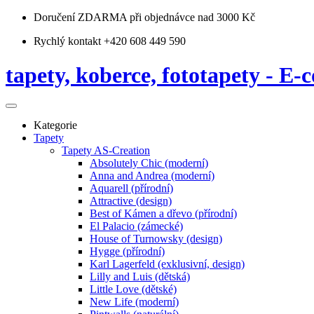
Doručení ZDARMA
při objednávce nad 3000 Kč
Rychlý kontakt +420 608 449 590
tapety, koberce, fototapety - E-c
Kategorie
Tapety
Tapety AS-Creation
Absolutely Chic (moderní)
Anna and Andrea (moderní)
Aquarell (přírodní)
Attractive (design)
Best of Kámen a dřevo (přírodní)
El Palacio (zámecké)
House of Turnowsky (design)
Hygge (přírodní)
Karl Lagerfeld (exklusivní, design)
Lilly and Luis (dětská)
Little Love (dětské)
New Life (moderní)