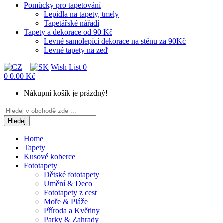
Pomůcky pro tapetování
Lepidla na tapety, tmely
Tapetářské nářadí
Tapety a dekorace od 90 Kč
Levné samolepící dekorace na stěnu za 90Kč
Levné tapety na zeď
Wish List
0
0
0.00 Kč
Nákupní košík je prázdný!
Hledej
Home
Tapety
Kusové koberce
Fototapety
Dětské fototapety
Umění & Deco
Fototapety z cest
Moře & Pláže
Příroda a Květiny
Parky & Zahrady