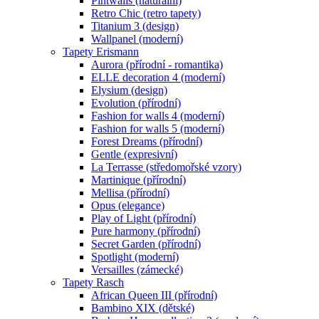
Pintwalls (naturální)
Retro Chic (retro tapety)
Titanium 3 (design)
Wallpanel (moderní)
Tapety Erismann
Aurora (přírodní - romantika)
ELLE decoration 4 (moderní)
Elysium (design)
Evolution (přírodní)
Fashion for walls 4 (moderní)
Fashion for walls 5 (moderní)
Forest Dreams (přírodní)
Gentle (expresivní)
La Terrasse (středomořské vzory)
Martinique (přírodní)
Mellisa (přírodní)
Opus (elegance)
Play of Light (přírodní)
Pure harmony (přírodní)
Secret Garden (přírodní)
Spotlight (moderní)
Versailles (zámecké)
Tapety Rasch
African Queen III (přírodní)
Bambino XIX (dětské)