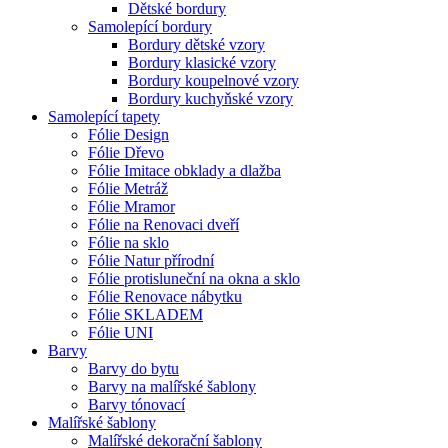
Dětské bordury
Samolepící bordury
Bordury dětské vzory
Bordury klasické vzory
Bordury koupelnové vzory
Bordury kuchyňské vzory
Samolepící tapety
Fólie Design
Fólie Dřevo
Fólie Imitace obklady a dlažba
Fólie Metráž
Fólie Mramor
Fólie na Renovaci dveří
Fólie na sklo
Fólie Natur přírodní
Fólie protisluneční na okna a sklo
Fólie Renovace nábytku
Fólie SKLADEM
Fólie UNI
Barvy
Barvy do bytu
Barvy na malířské šablony
Barvy tónovací
Malířské šablony
Malířské dekorační šablony