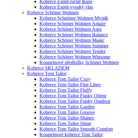
Koberce Esprit ručně tkané
Koberce Esprit vysoký vlas
Koberce Schöner Wohnen
Koberce Schnöner Wohnen Mystik
Koberce Schöner Wohnen Amaze
Koberce Schöner Wohnen Aura
Koberce Schöner Wohnen Balance
Koberce Schöner Wohnen Magic
Koberce Schöner Wohnen Summer
Koberce Schöner Wohnen Tender
Koberce Schöner Wohnen Winsome
Koupelnové předložky Schöner Wohnen
Koberce SKLADEM
Koberce Tom Tailor
Koberce Tom Tailor Cozy
Koberce Tom Tailor Fine Lines
Koberce Tom Tailor Fluffy
Koberce Tom Tailor Funky Orient
Koberce Tom Tailor Funky Outdoor
Koberce Tom Tailor Garden
Koberce Tom Tailor Groove
Koberce Tom Tailor Shapes
Koberce Tom Tailor Shine
Koberce Tom Tailor Smooth Comfort
Koupelnové koberce Tom Tailor