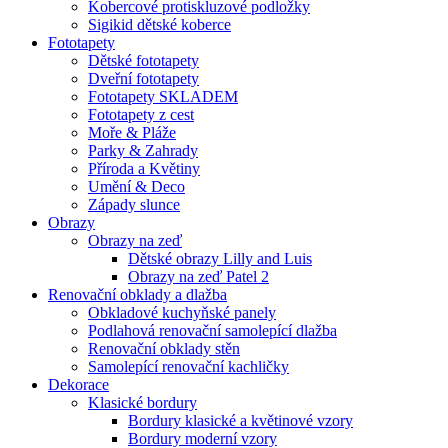
Kobercové protiskluzové podložky
Sigikid dětské koberce
Fototapety
Dětské fototapety
Dveřní fototapety
Fototapety SKLADEM
Fototapety z cest
Moře & Pláže
Parky & Zahrady
Příroda a Květiny
Umění & Deco
Západy slunce
Obrazy
Obrazy na zeď
Dětské obrazy Lilly and Luis
Obrazy na zeď Patel 2
Renovační obklady a dlažba
Obkladové kuchyňské panely
Podlahová renovační samolepící dlažba
Renovační obklady stěn
Samolepící renovační kachličky
Dekorace
Klasické bordury
Bordury klasické a květinové vzory
Bordury moderní vzory