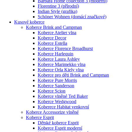
Barbara Home collection 3 (moderní)
Florentine 3 (přírodní)
Indian Style (grafika)
Schöner Wohnen (domácí značkové)
Kusové koberce
Koberce Brink and Campman
Koberce Atelier vlna
Koberce Decor
Koberce Estella
Koberce Florence Broadhurst
Koberce Harlequin
Koberce Laura Ashley
Koberce Marimekko vlna
Koberce Orla Kiely vlna
Koberce pro děti Brink and Campman
Koberce Pure Morris
Koberce Sanderson
Koberce Scion
Koberce vlněné Ted Baker
Koberce Wedgwood
Koberece Habitat venkovní
Koberce Accessorize vlněné
Koberce Esprit
Dětské koberce Esprit
Koberce Esprit moderní