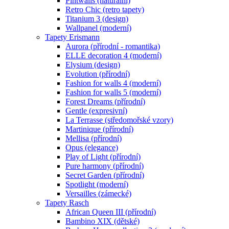
Pintwalls (naturální)
Retro Chic (retro tapety)
Titanium 3 (design)
Wallpanel (moderní)
Tapety Erismann
Aurora (přírodní - romantika)
ELLE decoration 4 (moderní)
Elysium (design)
Evolution (přírodní)
Fashion for walls 4 (moderní)
Fashion for walls 5 (moderní)
Forest Dreams (přírodní)
Gentle (expresivní)
La Terrasse (středomořské vzory)
Martinique (přírodní)
Mellisa (přírodní)
Opus (elegance)
Play of Light (přírodní)
Pure harmony (přírodní)
Secret Garden (přírodní)
Spotlight (moderní)
Versailles (zámecké)
Tapety Rasch
African Queen III (přírodní)
Bambino XIX (dětské)