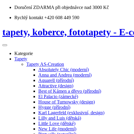
Doručení ZDARMA
při objednávce nad 3000 Kč
Rychlý kontakt +420 608 449 590
tapety, koberce, fototapety - E-c
Kategorie
Tapety
Tapety AS-Creation
Absolutely Chic (moderní)
Anna and Andrea (moderní)
Aquarell (přírodní)
Attractive (design)
Best of Kámen a dřevo (přírodní)
El Palacio (zámecké)
House of Turnowsky (design)
Hygge (přírodní)
Karl Lagerfeld (exklusivní, design)
Lilly and Luis (dětská)
Little Love (dětské)
New Life (moderní)