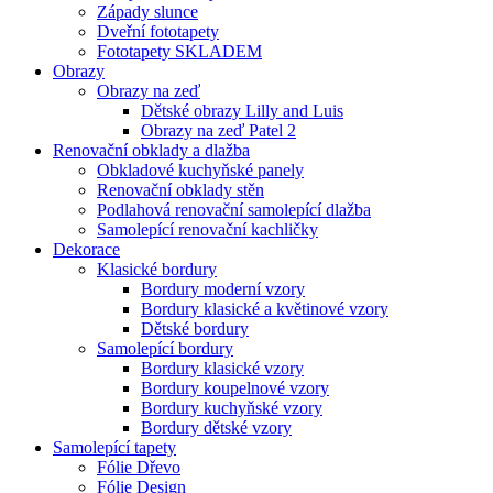
Západy slunce
Dveřní fototapety
Fototapety SKLADEM
Obrazy
Obrazy na zeď
Dětské obrazy Lilly and Luis
Obrazy na zeď Patel 2
Renovační obklady a dlažba
Obkladové kuchyňské panely
Renovační obklady stěn
Podlahová renovační samolepící dlažba
Samolepící renovační kachličky
Dekorace
Klasické bordury
Bordury moderní vzory
Bordury klasické a květinové vzory
Dětské bordury
Samolepící bordury
Bordury klasické vzory
Bordury koupelnové vzory
Bordury kuchyňské vzory
Bordury dětské vzory
Samolepící tapety
Fólie Dřevo
Fólie Design