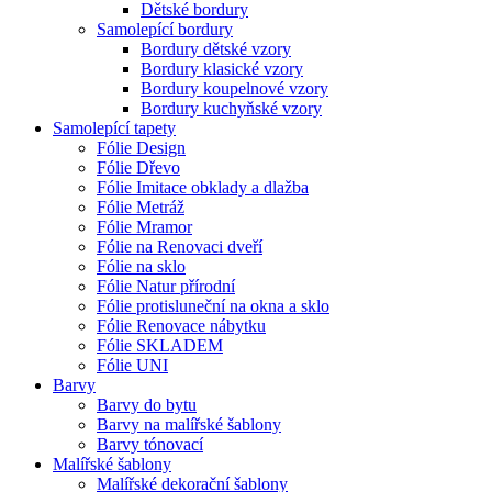
Dětské bordury
Samolepící bordury
Bordury dětské vzory
Bordury klasické vzory
Bordury koupelnové vzory
Bordury kuchyňské vzory
Samolepící tapety
Fólie Design
Fólie Dřevo
Fólie Imitace obklady a dlažba
Fólie Metráž
Fólie Mramor
Fólie na Renovaci dveří
Fólie na sklo
Fólie Natur přírodní
Fólie protisluneční na okna a sklo
Fólie Renovace nábytku
Fólie SKLADEM
Fólie UNI
Barvy
Barvy do bytu
Barvy na malířské šablony
Barvy tónovací
Malířské šablony
Malířské dekorační šablony