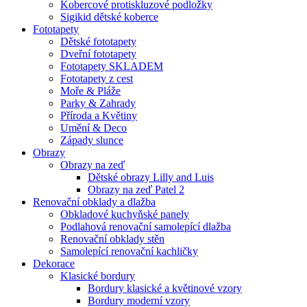
Kobercové protiskluzové podložky
Sigikid dětské koberce
Fototapety
Dětské fototapety
Dveřní fototapety
Fototapety SKLADEM
Fototapety z cest
Moře & Pláže
Parky & Zahrady
Příroda a Květiny
Umění & Deco
Západy slunce
Obrazy
Obrazy na zeď
Dětské obrazy Lilly and Luis
Obrazy na zeď Patel 2
Renovační obklady a dlažba
Obkladové kuchyňské panely
Podlahová renovační samolepící dlažba
Renovační obklady stěn
Samolepící renovační kachličky
Dekorace
Klasické bordury
Bordury klasické a květinové vzory
Bordury moderní vzory