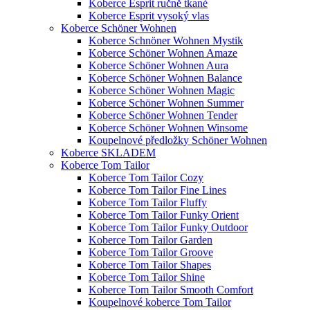
Koberce Esprit ručně tkané
Koberce Esprit vysoký vlas
Koberce Schöner Wohnen
Koberce Schnöner Wohnen Mystik
Koberce Schöner Wohnen Amaze
Koberce Schöner Wohnen Aura
Koberce Schöner Wohnen Balance
Koberce Schöner Wohnen Magic
Koberce Schöner Wohnen Summer
Koberce Schöner Wohnen Tender
Koberce Schöner Wohnen Winsome
Koupelnové předložky Schöner Wohnen
Koberce SKLADEM
Koberce Tom Tailor
Koberce Tom Tailor Cozy
Koberce Tom Tailor Fine Lines
Koberce Tom Tailor Fluffy
Koberce Tom Tailor Funky Orient
Koberce Tom Tailor Funky Outdoor
Koberce Tom Tailor Garden
Koberce Tom Tailor Groove
Koberce Tom Tailor Shapes
Koberce Tom Tailor Shine
Koberce Tom Tailor Smooth Comfort
Koupelnové koberce Tom Tailor