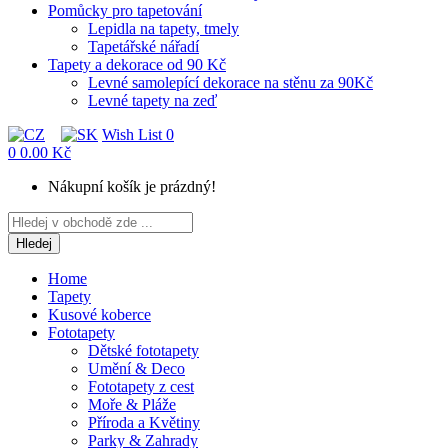
Pomůcky pro tapetování
Lepidla na tapety, tmely
Tapetářské nářadí
Tapety a dekorace od 90 Kč
Levné samolepící dekorace na stěnu za 90Kč
Levné tapety na zeď
Wish List
0
0
0.00 Kč
Nákupní košík je prázdný!
Hledej
Home
Tapety
Kusové koberce
Fototapety
Dětské fototapety
Umění & Deco
Fototapety z cest
Moře & Pláže
Příroda a Květiny
Parky & Zahrady