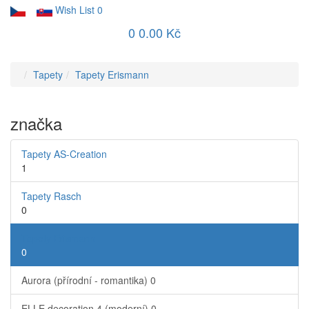
Wish List
0
0
0.00 Kč
Tapety
Tapety Erismann
značka
Tapety AS-Creation
1
Tapety Rasch
0
Tapety Erismann
0
Aurora (přírodní - romantika)
0
ELLE decoration 4 (moderní)
0