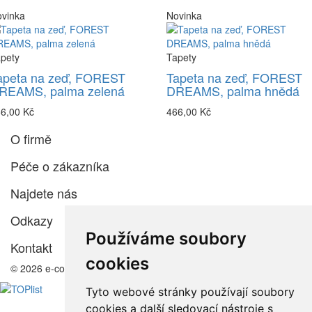
vinka
Novinka
pety
Tapety
apeta na zeď, FOREST
Tapeta na zeď, FOREST
REAMS, palma zelená
DREAMS, palma hnědá
6,00 Kč
466,00 Kč
O firmě
Péče o zákazníka
Najdete nás
Odkazy
Používáme soubory
Kontakt
cookies
© 2026 e-color.cz
Tyto webové stránky používají soubory
cookies a další sledovací nástroje s