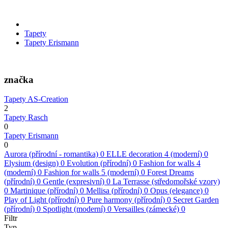
Tapety
Tapety Erismann
značka
Tapety AS-Creation
2
Tapety Rasch
0
Tapety Erismann
0
Aurora (přírodní - romantika)
0
ELLE decoration 4 (moderní)
0
Elysium (design)
0
Evolution (přírodní)
0
Fashion for walls 4
(moderní)
0
Fashion for walls 5 (moderní)
0
Forest Dreams
(přírodní)
0
Gentle (expresivní)
0
La Terrasse (středomořské vzory)
0
Martinique (přírodní)
0
Mellisa (přírodní)
0
Opus (elegance)
0
Play of Light (přírodní)
0
Pure harmony (přírodní)
0
Secret Garden
(přírodní)
0
Spotlight (moderní)
0
Versailles (zámecké)
0
Filtr
Typ