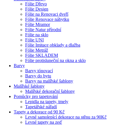
Fólie Dřevo
Fólie Design
Fólie na Renovaci dveří
Fólie Renovace nábytku
Fólie Mramor
Fólie Natur přírodní
Fólie na sklo
Fólie UNI
Fólie Imitace obklady a dlažba
Fólie Metráž
Fólie SKLADEM
Fólie protisluneční na okna a sklo
Barvy
Barvy tónovací
Barvy do bytu
Barvy na malířské šablony
Malířské šablony
Malířské dekorační šablony
Pomůcky pro tapetování
Lepidla na tapety, tmely
Tapetářské nářadí
Tapety a dekorace od 90 Kč
Levné samolepící dekorace na stěnu za 90Kč
Levné tapety na zeď