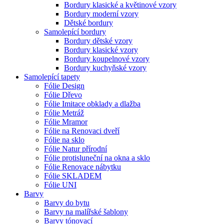
Bordury klasické a květinové vzory
Bordury moderní vzory
Dětské bordury
Samolepící bordury
Bordury dětské vzory
Bordury klasické vzory
Bordury koupelnové vzory
Bordury kuchyňské vzory
Samolepící tapety
Fólie Design
Fólie Dřevo
Fólie Imitace obklady a dlažba
Fólie Metráž
Fólie Mramor
Fólie na Renovaci dveří
Fólie na sklo
Fólie Natur přírodní
Fólie protisluneční na okna a sklo
Fólie Renovace nábytku
Fólie SKLADEM
Fólie UNI
Barvy
Barvy do bytu
Barvy na malířské šablony
Barvy tónovací