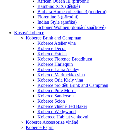
African Queen III (přírodní)
Bambino XIX (dětské)
Barbara Home collection 3 (moderní)
Florentine 3 (přírodní)
Indian Style (grafika)
Schöner Wohnen (domácí značkové)
Kusové koberce
Koberce Brink and Campman
Koberce Atelier vlna
Koberce Decor
Koberce Estella
Koberce Florence Broadhurst
Koberce Harlequin
Koberce Laura Ashley
Koberce Marimekko vlna
Koberce Orla Kiely vlna
Koberce pro děti Brink and Campman
Koberce Pure Morris
Koberce Sanderson
Koberce Scion
Koberce vlněné Ted Baker
Koberce Wedgwood
Koberece Habitat venkovní
Koberce Accessorize vlněné
Koberce Esprit