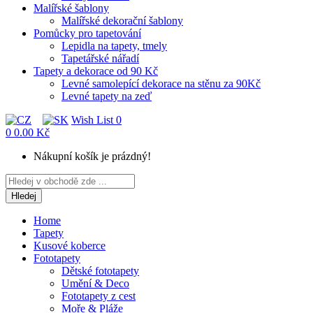
Malířské šablony
Malířské dekorační šablony
Pomůcky pro tapetování
Lepidla na tapety, tmely
Tapetářské nářadí
Tapety a dekorace od 90 Kč
Levné samolepící dekorace na stěnu za 90Kč
Levné tapety na zeď
Wish List
0
0
0.00 Kč
Nákupní košík je prázdný!
Hledej
Home
Tapety
Kusové koberce
Fototapety
Dětské fototapety
Umění & Deco
Fototapety z cest
Moře & Pláže