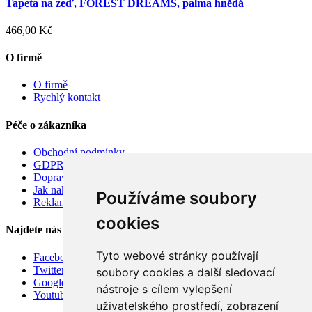
Tapeta na zeď, FOREST DREAMS, palma hnědá
466,00 Kč
O firmě
O firmě
Rychlý kontakt
Péče o zákazníka
Obchodní podmínky
GDPR
Doprava
Jak nakupovat
Používáme soubory
Reklamace
cookies
Najdete nás
Tyto webové stránky používají
Facebook
Twitter
soubory cookies a další sledovací
Google
nástroje s cílem vylepšení
Youtube
uživatelského prostředí, zobrazení