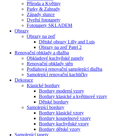
Příroda a Květiny
Parky & Zahrady
Západy slunce
Dveřní fototapety
Fototapety SKLADEM
Obrazy
Obrazy na zeď
Dětské obrazy Lilly and Luis
Obrazy na zeď Patel 2
Renovační obklady a dlažba
Obkladové kuchyňské panely
Renovační obklady stěn
Podlahová renovační samolepící dlažba
Samolepící renovační kachličky
Dekorace
Klasické bordury
Bordury moderní vzory
Bordury klasické a květinové vzory
Dětské bordury
Samolepící bordury
Bordury klasické vzory
Bordury koupelnové vzory
Bordury kuchyňské vzory
Bordury dětské vzory
Samolepící tapety