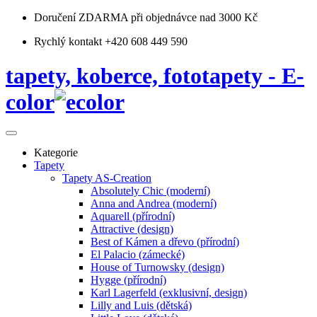
Doručení ZDARMA
při objednávce nad 3000 Kč
Rychlý kontakt +420 608 449 590
tapety, koberce, fototapety - E-
color
Kategorie
Tapety
Tapety AS-Creation
Absolutely Chic (moderní)
Anna and Andrea (moderní)
Aquarell (přírodní)
Attractive (design)
Best of Kámen a dřevo (přírodní)
El Palacio (zámecké)
House of Turnowsky (design)
Hygge (přírodní)
Karl Lagerfeld (exklusivní, design)
Lilly and Luis (dětská)