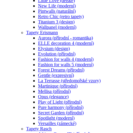
Little Love (dětské)
New Life (moderní)
Pintwalls (naturální)
Retro Chic (retro tapety)
Titanium 3 (design)
Wallpanel (moderní)
Tapety Erismann
Aurora (přírodní - romantika)
ELLE decoration 4 (moderní)
Elysium (design)
Evolution (přírodní)
Fashion for walls 4 (moderní)
Fashion for walls 5 (moderní)
Forest Dreams (přírodní)
Gentle (expresivní)
La Terrasse (středomořské vzory)
Martinique (přírodní)
Mellisa (přírodní)
Opus (elegance)
Play of Light (přírodní)
Pure harmony (přírodní)
Secret Garden (přírodní)
Spotlight (moderní)
Versailles (zámecké)
Tapety Rasch