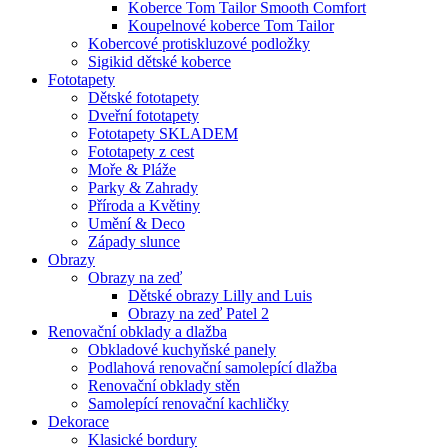
Koberce Tom Tailor Smooth Comfort
Koupelnové koberce Tom Tailor
Kobercové protiskluzové podložky
Sigikid dětské koberce
Fototapety
Dětské fototapety
Dveřní fototapety
Fototapety SKLADEM
Fototapety z cest
Moře & Pláže
Parky & Zahrady
Příroda a Květiny
Umění & Deco
Západy slunce
Obrazy
Obrazy na zeď
Dětské obrazy Lilly and Luis
Obrazy na zeď Patel 2
Renovační obklady a dlažba
Obkladové kuchyňské panely
Podlahová renovační samolepící dlažba
Renovační obklady stěn
Samolepící renovační kachličky
Dekorace
Klasické bordury