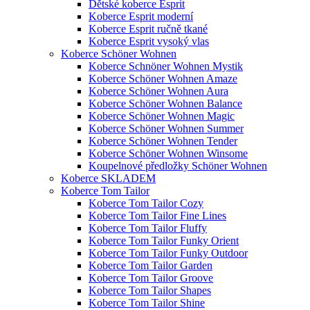
Dětské koberce Esprit
Koberce Esprit moderní
Koberce Esprit ručně tkané
Koberce Esprit vysoký vlas
Koberce Schöner Wohnen
Koberce Schnöner Wohnen Mystik
Koberce Schöner Wohnen Amaze
Koberce Schöner Wohnen Aura
Koberce Schöner Wohnen Balance
Koberce Schöner Wohnen Magic
Koberce Schöner Wohnen Summer
Koberce Schöner Wohnen Tender
Koberce Schöner Wohnen Winsome
Koupelnové předložky Schöner Wohnen
Koberce SKLADEM
Koberce Tom Tailor
Koberce Tom Tailor Cozy
Koberce Tom Tailor Fine Lines
Koberce Tom Tailor Fluffy
Koberce Tom Tailor Funky Orient
Koberce Tom Tailor Funky Outdoor
Koberce Tom Tailor Garden
Koberce Tom Tailor Groove
Koberce Tom Tailor Shapes
Koberce Tom Tailor Shine