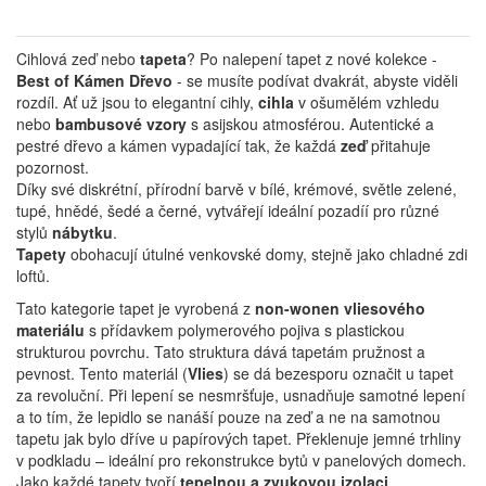
Cihlová zeď nebo
tapeta
?
Po nalepení tapet z nové kolekce -
Best of Kámen Dřevo
- se musíte podívat dvakrát, abyste viděli
rozdíl.
Ať už jsou to elegantní cihly,
cihla
v ošumělém vzhledu
nebo
bambusové vzory
s asijskou atmosférou. Autentické a
pestré dřevo a kámen vypadající tak, že každá
zeď
přitahuje
pozornost.
Díky své diskrétní, přírodní barvě v bílé, krémové, světle zelené,
tupé, hnědé, šedé a černé, vytvářejí ideální pozadíí pro různé
stylů
nábytku
.
Tapety
obohacují útulné venkovské domy, stejně jako chladné zdi
loftů.
Tato kategorie tapet je vyrobená z
non-wonen vliesového
materiálu
s přídavkem polymerového pojiva s plastickou
strukturou povrchu. Tato struktura dává tapetám pružnost a
pevnost. Tento materiál (
Vlies
) se dá bezesporu označit u tapet
za revoluční. Při lepení se nesmršťuje, usnadňuje samotné lepení
a to tím, že lepidlo se nanáší pouze na zeď a ne na samotnou
tapetu jak bylo dříve u papírových tapet. Překlenuje jemné trhliny
v podkladu – ideální pro rekonstrukce bytů v panelových domech.
Jako každé tapety tvoří
tepelnou a zvukovou izolaci
.