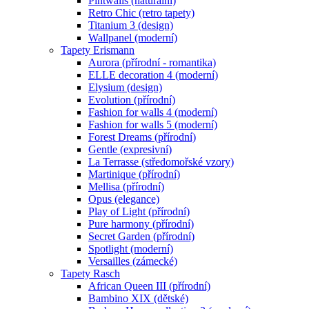
Pintwalls (naturální)
Retro Chic (retro tapety)
Titanium 3 (design)
Wallpanel (moderní)
Tapety Erismann
Aurora (přírodní - romantika)
ELLE decoration 4 (moderní)
Elysium (design)
Evolution (přírodní)
Fashion for walls 4 (moderní)
Fashion for walls 5 (moderní)
Forest Dreams (přírodní)
Gentle (expresivní)
La Terrasse (středomořské vzory)
Martinique (přírodní)
Mellisa (přírodní)
Opus (elegance)
Play of Light (přírodní)
Pure harmony (přírodní)
Secret Garden (přírodní)
Spotlight (moderní)
Versailles (zámecké)
Tapety Rasch
African Queen III (přírodní)
Bambino XIX (dětské)