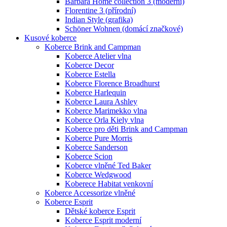
Barbara Home collection 3 (moderní)
Florentine 3 (přírodní)
Indian Style (grafika)
Schöner Wohnen (domácí značkové)
Kusové koberce
Koberce Brink and Campman
Koberce Atelier vlna
Koberce Decor
Koberce Estella
Koberce Florence Broadhurst
Koberce Harlequin
Koberce Laura Ashley
Koberce Marimekko vlna
Koberce Orla Kiely vlna
Koberce pro děti Brink and Campman
Koberce Pure Morris
Koberce Sanderson
Koberce Scion
Koberce vlněné Ted Baker
Koberce Wedgwood
Koberece Habitat venkovní
Koberce Accessorize vlněné
Koberce Esprit
Dětské koberce Esprit
Koberce Esprit moderní