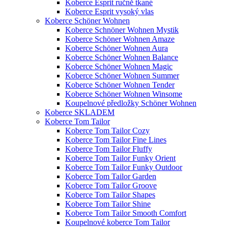
Koberce Esprit ručně tkané
Koberce Esprit vysoký vlas
Koberce Schöner Wohnen
Koberce Schnöner Wohnen Mystik
Koberce Schöner Wohnen Amaze
Koberce Schöner Wohnen Aura
Koberce Schöner Wohnen Balance
Koberce Schöner Wohnen Magic
Koberce Schöner Wohnen Summer
Koberce Schöner Wohnen Tender
Koberce Schöner Wohnen Winsome
Koupelnové předložky Schöner Wohnen
Koberce SKLADEM
Koberce Tom Tailor
Koberce Tom Tailor Cozy
Koberce Tom Tailor Fine Lines
Koberce Tom Tailor Fluffy
Koberce Tom Tailor Funky Orient
Koberce Tom Tailor Funky Outdoor
Koberce Tom Tailor Garden
Koberce Tom Tailor Groove
Koberce Tom Tailor Shapes
Koberce Tom Tailor Shine
Koberce Tom Tailor Smooth Comfort
Koupelnové koberce Tom Tailor