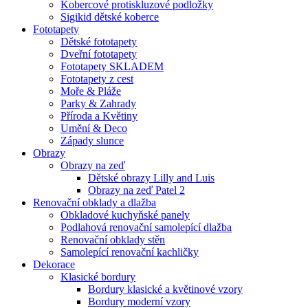
Kobercové protiskluzové podložky
Sigikid dětské koberce
Fototapety
Dětské fototapety
Dveřní fototapety
Fototapety SKLADEM
Fototapety z cest
Moře & Pláže
Parky & Zahrady
Příroda a Květiny
Umění & Deco
Západy slunce
Obrazy
Obrazy na zeď
Dětské obrazy Lilly and Luis
Obrazy na zeď Patel 2
Renovační obklady a dlažba
Obkladové kuchyňské panely
Podlahová renovační samolepící dlažba
Renovační obklady stěn
Samolepící renovační kachličky
Dekorace
Klasické bordury
Bordury klasické a květinové vzory
Bordury moderní vzory