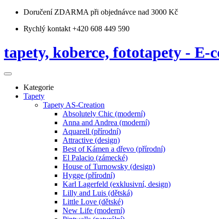
Doručení ZDARMA
při objednávce nad 3000 Kč
Rychlý kontakt +420 608 449 590
tapety, koberce, fototapety - E-c
Kategorie
Tapety
Tapety AS-Creation
Absolutely Chic (moderní)
Anna and Andrea (moderní)
Aquarell (přírodní)
Attractive (design)
Best of Kámen a dřevo (přírodní)
El Palacio (zámecké)
House of Turnowsky (design)
Hygge (přírodní)
Karl Lagerfeld (exklusivní, design)
Lilly and Luis (dětská)
Little Love (dětské)
New Life (moderní)