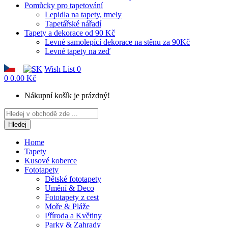
Pomůcky pro tapetování
Lepidla na tapety, tmely
Tapetářské nářadí
Tapety a dekorace od 90 Kč
Levné samolepící dekorace na stěnu za 90Kč
Levné tapety na zeď
Wish List
0
0
0.00 Kč
Nákupní košík je prázdný!
Hledej
Home
Tapety
Kusové koberce
Fototapety
Dětské fototapety
Umění & Deco
Fototapety z cest
Moře & Pláže
Příroda a Květiny
Parky & Zahrady