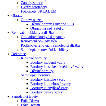
Západy slunce
Dveřní fototapety
Fototapety SKLADEM
Obrazy
Obrazy na zeď
Dětské obrazy Lilly and Luis
Obrazy na zeď Patel 2
Renovační obklady a dlažba
Obkladové kuchyňské panely
Renovační obklady stěn
Podlahová renovační samolepící dlažba
Samolepící renovační kachličky
Dekorace
Klasické bordury
Bordury moderní vzory
Bordury klasické a květinové vzory
Dětské bordury
Samolepící bordury
Bordury klasické vzory
Bordury koupelnové vzory
Bordury kuchyňské vzory
Bordury dětské vzory
Samolepící tapety
Fólie Dřevo
Fólie Design