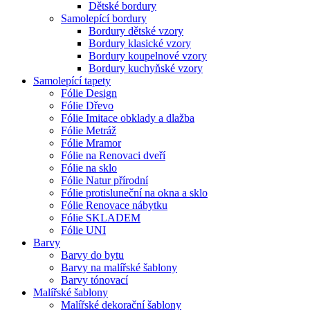
Dětské bordury
Samolepící bordury
Bordury dětské vzory
Bordury klasické vzory
Bordury koupelnové vzory
Bordury kuchyňské vzory
Samolepící tapety
Fólie Design
Fólie Dřevo
Fólie Imitace obklady a dlažba
Fólie Metráž
Fólie Mramor
Fólie na Renovaci dveří
Fólie na sklo
Fólie Natur přírodní
Fólie protisluneční na okna a sklo
Fólie Renovace nábytku
Fólie SKLADEM
Fólie UNI
Barvy
Barvy do bytu
Barvy na malířské šablony
Barvy tónovací
Malířské šablony
Malířské dekorační šablony