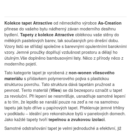
Kolekce tapet Attractive
od německého výrobce
As-Creation
přinese do vašeho bytu nádherný závan moderního desihnu
bydlení.
Tapety z kolekce Attractive
obléknou vaše stěny do
měkkých pastelových barev, tak současných pro dnešní dobu.
Vzory listů se střídají společne s barevnými opulentními barokními
vzory. Jemné proužky doplňují vzdušnost prostoru a dělají ho
útulným.Vše doplněno bambusovými listy. Něco z přírody něco z
moderního pojetí.
Tato kategorie tapet je vyrobená z
non-wonen vliesového
materiálu
s přídavkem polymerového pojiva s plastickou
strukturou povrchu. Tato struktura dává tapetám pružnost a
pevnost. Tento materiál (
Vlies
) se dá bezesporu označit u tapet
za revoluční. Při lepení se nesmršťuje, usnadňuje samotné lepení
a to tím, že lepidlo se nanáší pouze na zeď a ne na samotnou
tapetu jak bylo dříve u papírových tapet. Překlenuje jemné trhliny
v podkladu – ideální pro rekonstrukce bytů v panelových domech.
Jako každé tapety tvoří
tepelnou a zvukovou izolaci
.
Samotné odstraňování tapet je velmi jednoduché a efektivní, již