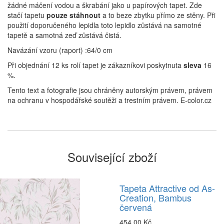
žádné máčení vodou a škrabání jako u papírových tapet. Zde
stačí tapetu
pouze stáhnout
a to beze zbytku přímo ze stěny. Při
použití doporučeného lepidla toto lepidlo zůstává na samotné
tapetě a samotná zeď zůstává čistá.
Navázání vzoru (raport) :64/0 cm
Při objednání 12 ks rolí tapet je zákazníkovi poskytnuta
sleva
16
%.
Tento text a fotografie jsou chráněny autorským právem, právem
na ochranu v hospodářské soutěži a trestním právem. E-color.cz
Související zboží
Tapeta Attractive od As-
Creation, Bambus
červená
454,00 Kč