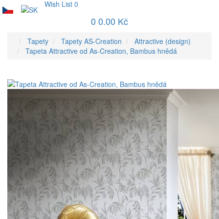
Wish List
0
0
0.00 Kč
Tapety
Tapety AS-Creation
Attractive (design)
Tapeta Attractive od As-Creation, Bambus hnědá