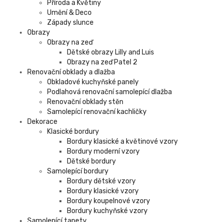
Příroda a Květiny
Umění & Deco
Západy slunce
Obrazy
Obrazy na zeď
Dětské obrazy Lilly and Luis
Obrazy na zeď Patel 2
Renovační obklady a dlažba
Obkladové kuchyňské panely
Podlahová renovační samolepící dlažba
Renovační obklady stěn
Samolepící renovační kachličky
Dekorace
Klasické bordury
Bordury klasické a květinové vzory
Bordury moderní vzory
Dětské bordury
Samolepící bordury
Bordury dětské vzory
Bordury klasické vzory
Bordury koupelnové vzory
Bordury kuchyňské vzory
Samolepící tapety