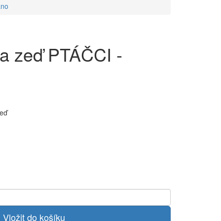
áno
a zeď PTÁČCI -
zeď