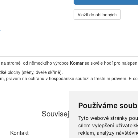
Vložit do oblíbených
y
ků na stromě od německého výrobce
Komar
se skvěle hodí pro nalepen
ké plochy (stěny, dveře skříně).
em, právem na ochranu v hospodářské soutěži a trestním právem. E-col
Používáme soub
Související zboží
Tyto webové stránky použí
cílem vylepšení uživatel
Kontakt
reklam, analýzy návštěvno