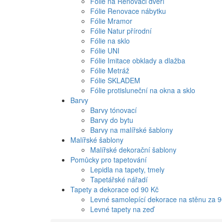
Fólie na Renovaci dveří
Fólie Renovace nábytku
Fólie Mramor
Fólie Natur přírodní
Fólie na sklo
Fólie UNI
Fólie Imitace obklady a dlažba
Fólie Metráž
Fólie SKLADEM
Fólie protisluneční na okna a sklo
Barvy
Barvy tónovací
Barvy do bytu
Barvy na malířské šablony
Malířské šablony
Malířské dekorační šablony
Pomůcky pro tapetování
Lepidla na tapety, tmely
Tapetářské nářadí
Tapety a dekorace od 90 Kč
Levné samolepící dekorace na stěnu za 
Levné tapety na zeď