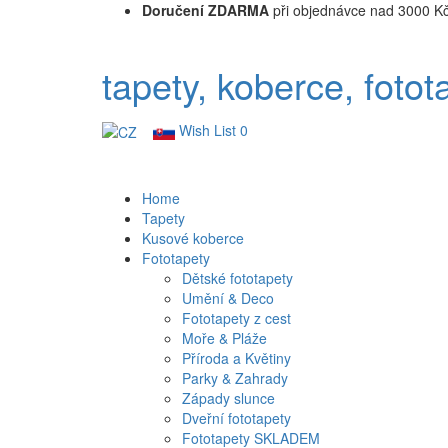
Doručení ZDARMA
při objednávce nad 3000 K
tapety, koberce, fotot
Wish List
0
Home
Tapety
Kusové koberce
Fototapety
Dětské fototapety
Umění & Deco
Fototapety z cest
Moře & Pláže
Příroda a Květiny
Parky & Zahrady
Západy slunce
Dveřní fototapety
Fototapety SKLADEM