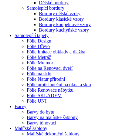
Dětské bordury
Samolepící bordury
Bordury dětské vzory
Bordury klasické vzory
Bordury koupelnové vzory
Bordury kuchyňské vzory
Samolepící tapety
Fólie Design
Fólie Dřevo
Fólie Imitace obklady a dlažba
Fólie Metráž
Fólie Mramor
Fólie na Renovaci dveří
Fólie na sklo
Fólie Natur přírodní
Fólie protisluneční na okna a sklo
Fólie Renovace nábytku
Fólie SKLADEM
Fólie UNI
Barvy
Barvy do bytu
Barvy na malířské šablony
Barvy tónovací
Malířské šablony
Malířské dekorační šablony