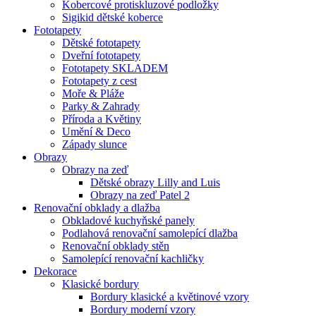
Kobercové protiskluzové podložky
Sigikid dětské koberce
Fototapety
Dětské fototapety
Dveřní fototapety
Fototapety SKLADEM
Fototapety z cest
Moře & Pláže
Parky & Zahrady
Příroda a Květiny
Umění & Deco
Západy slunce
Obrazy
Obrazy na zeď
Dětské obrazy Lilly and Luis
Obrazy na zeď Patel 2
Renovační obklady a dlažba
Obkladové kuchyňské panely
Podlahová renovační samolepící dlažba
Renovační obklady stěn
Samolepící renovační kachličky
Dekorace
Klasické bordury
Bordury klasické a květinové vzory
Bordury moderní vzory