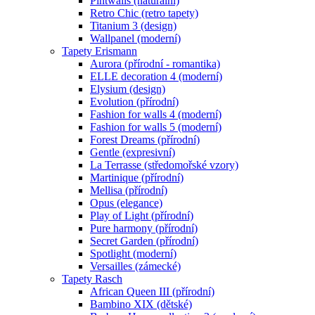
Pintwalls (naturální)
Retro Chic (retro tapety)
Titanium 3 (design)
Wallpanel (moderní)
Tapety Erismann
Aurora (přírodní - romantika)
ELLE decoration 4 (moderní)
Elysium (design)
Evolution (přírodní)
Fashion for walls 4 (moderní)
Fashion for walls 5 (moderní)
Forest Dreams (přírodní)
Gentle (expresivní)
La Terrasse (středomořské vzory)
Martinique (přírodní)
Mellisa (přírodní)
Opus (elegance)
Play of Light (přírodní)
Pure harmony (přírodní)
Secret Garden (přírodní)
Spotlight (moderní)
Versailles (zámecké)
Tapety Rasch
African Queen III (přírodní)
Bambino XIX (dětské)