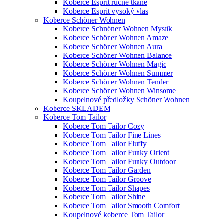
Koberce Esprit ručně tkané
Koberce Esprit vysoký vlas
Koberce Schöner Wohnen
Koberce Schnöner Wohnen Mystik
Koberce Schöner Wohnen Amaze
Koberce Schöner Wohnen Aura
Koberce Schöner Wohnen Balance
Koberce Schöner Wohnen Magic
Koberce Schöner Wohnen Summer
Koberce Schöner Wohnen Tender
Koberce Schöner Wohnen Winsome
Koupelnové předložky Schöner Wohnen
Koberce SKLADEM
Koberce Tom Tailor
Koberce Tom Tailor Cozy
Koberce Tom Tailor Fine Lines
Koberce Tom Tailor Fluffy
Koberce Tom Tailor Funky Orient
Koberce Tom Tailor Funky Outdoor
Koberce Tom Tailor Garden
Koberce Tom Tailor Groove
Koberce Tom Tailor Shapes
Koberce Tom Tailor Shine
Koberce Tom Tailor Smooth Comfort
Koupelnové koberce Tom Tailor