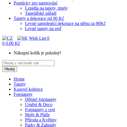
Pomůcky pro tapetování
Lepidla na tapety, tmely
Tapetářské nářadí
Tapety a dekorace od 90 Kč
Levné samolepící dekorace na stěnu za 90Kč
Levné tapety na zeď
Wish List
0
0
0.00 Kč
Nákupní košík je prázdný!
Hledej
Home
Tapety
Kusové koberce
Fototapety
Dětské fototapety
Umění & Deco
Fototapety z cest
Moře & Pláže
Příroda a Květiny
Parky & Zahrady