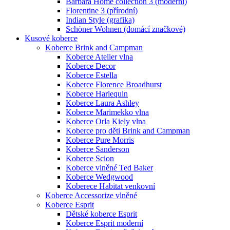
Barbara Home collection 3 (moderní)
Florentine 3 (přírodní)
Indian Style (grafika)
Schöner Wohnen (domácí značkové)
Kusové koberce
Koberce Brink and Campman
Koberce Atelier vlna
Koberce Decor
Koberce Estella
Koberce Florence Broadhurst
Koberce Harlequin
Koberce Laura Ashley
Koberce Marimekko vlna
Koberce Orla Kiely vlna
Koberce pro děti Brink and Campman
Koberce Pure Morris
Koberce Sanderson
Koberce Scion
Koberce vlněné Ted Baker
Koberce Wedgwood
Koberece Habitat venkovní
Koberce Accessorize vlněné
Koberce Esprit
Dětské koberce Esprit
Koberce Esprit moderní