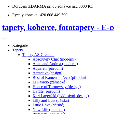
Doručení ZDARMA
při objednávce nad 3000 Kč
Rychlý kontakt +420 608 449 590
tapety, koberce, fototapety - E-c
Kategorie
Tapety
Tapety AS-Creation
Absolutely Chic (moderní)
Anna and Andrea (moderní)
Aquarell (přírodní)
Attractive (design)
Best of Kámen a dřevo (přírodní)
El Palacio (zámecké)
House of Turnowsky (design)
Hygge (přírodní)
Karl Lagerfeld (exklusivní, design)
Lilly and Luis (dětská)
Little Love (dětské)
New Life (moderní)