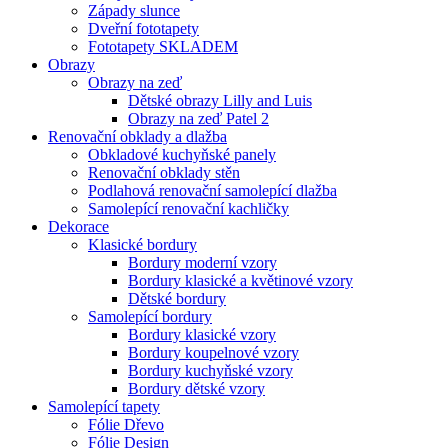
Západy slunce
Dveřní fototapety
Fototapety SKLADEM
Obrazy
Obrazy na zeď
Dětské obrazy Lilly and Luis
Obrazy na zeď Patel 2
Renovační obklady a dlažba
Obkladové kuchyňské panely
Renovační obklady stěn
Podlahová renovační samolepící dlažba
Samolepící renovační kachličky
Dekorace
Klasické bordury
Bordury moderní vzory
Bordury klasické a květinové vzory
Dětské bordury
Samolepící bordury
Bordury klasické vzory
Bordury koupelnové vzory
Bordury kuchyňské vzory
Bordury dětské vzory
Samolepící tapety
Fólie Dřevo
Fólie Design