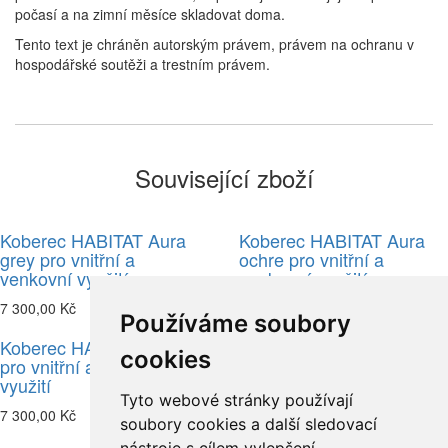
počasí a na zimní měsíce skladovat doma.
Tento text je chráněn autorským právem, právem na ochranu v
hospodářské soutěži a trestním právem.
Související zboží
Koberec HABITAT Aura
Koberec HABITAT Aura
grey pro vnitřní a
ochre pro vnitřní a
venkovní využití
venkovní využití
7 300,00 Kč
7 300,00 Kč
Používáme soubory
Koberec HABITAT LaVida
Koberec ORLA KIELY
cookies
pro vnitřní a venkovní
Giant linear stem zelená
využití
pro vnitřní a venkovní
Tyto webové stránky používají
využití
7 300,00 Kč
soubory cookies a další sledovací
25 974,00 Kč