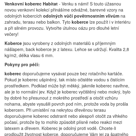
Venkovní koberec Habitat
- Venku s námi! S touto úžasnou
novou venkovní kolekcí přinášíme odvážné, barevné vzory na
odolných kobercích
odolných vůči povětrnostním
vlivům
na
zahradu, terasu nebo balkon. Tyto
koberce
lze použít i v interiéru
a při silném provozu. Vytvořte útulnou oázu pro dlouhé letní
večery!
Koberce
jsou vyrobeny z odolných materiálů s příjemným
nášlapem, back koberce je z latexu. Lehce se udržují.
Kvalita 2,8
kg/m2, délka vlasu 6 mm.
Pokyny pro péči:
koberec
doporučujeme vysávat pouze bez rotačního kartáče.
Pokud je koberec ušpiněný, tak místo očistěte vodou s čistícím
prostředkem. Podklad může být měkký, jakmile koberec navlhne,
ale je to normální jev. Když je koberec vyčištěný nebo mokrý, bylo
by dobré ho přesunout z mokrého prostředí a otočit vzhůru
nohama, abyste vysušili povrch pod ním, protože voda by prošla
kobercem. Při umístění na nekrytou dřevěnou terasu
doporučujeme koberec odstranit nebo alespoň otočit za vlhkého
počasí, protože by to mohlo způsobit plísně nebo reakci mezi
latexem a dřevem. Koberec je odolný proti vodě. Chcete-li
prodloužit životnost koberce, doporučujeme Vám jej za špatného