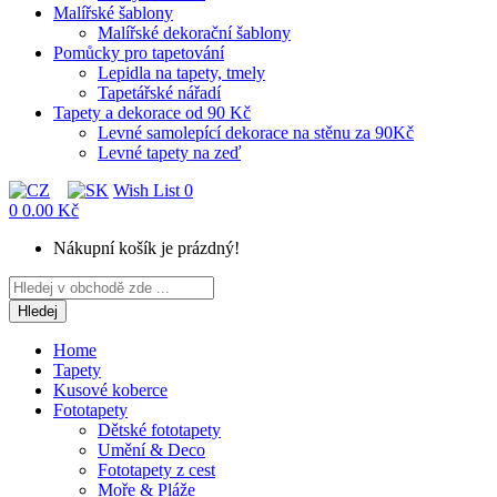
Malířské šablony
Malířské dekorační šablony
Pomůcky pro tapetování
Lepidla na tapety, tmely
Tapetářské nářadí
Tapety a dekorace od 90 Kč
Levné samolepící dekorace na stěnu za 90Kč
Levné tapety na zeď
Wish List
0
0
0.00 Kč
Nákupní košík je prázdný!
Hledej
Home
Tapety
Kusové koberce
Fototapety
Dětské fototapety
Umění & Deco
Fototapety z cest
Moře & Pláže