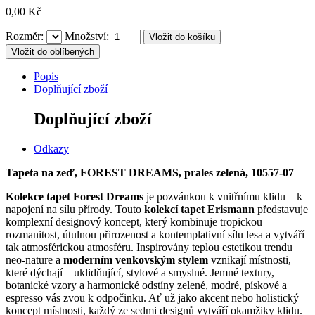
0,00 Kč
Rozměr:
Množství:
Vložit do oblíbených
Popis
Doplňující zboží
Doplňující zboží
Odkazy
Tapeta na zeď, FOREST DREAMS, prales zelená, 10557-07
Kolekce tapet Forest Dreams
je pozvánkou k vnitřnímu klidu – k
napojení na sílu přírody.
Touto
kolekcí tapet Erismann
představuje
komplexní designový koncept, který kombinuje tropickou
rozmanitost, útulnou přirozenost a kontemplativní sílu lesa a vytváří
tak atmosférickou atmosféru.
Inspirovány teplou estetikou trendu
neo-nature a
moderním venkovským stylem
vznikají místnosti,
které dýchají – uklidňující, stylové a smyslné.
Jemné textury,
botanické vzory a harmonické odstíny zelené, modré, pískové a
espresso vás zvou k odpočinku.
Ať už jako akcent nebo holistický
koncept místnosti, každý ze sedmi designů vytváří okamžiky klidu.