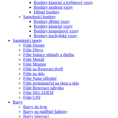
Bordury klasické a květinové vzory
Bordury moderní vzory
Dětské bordury
Samolepící bordury
Bordury dětské vzory
Bordury klasické vzory
Bordury koupelnové vzory
Bordury kuchyňské vzory
Samolepící tapety
Fólie Design
Fólie Dřevo
Fólie Imitace obklady a dlažba
Fólie Metráž
Fólie Mramor
Fólie na Renovaci dveří
Fólie na sklo
Fólie Natur přírodní
Fólie protisluneční na okna a sklo
Fólie Renovace nábytku
Fólie SKLADEM
Fólie UNI
Barvy
Barvy do bytu
Barvy na malířské šablony
Barvy tónovací