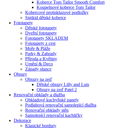
Koberce Tom Tailor Smooth Comfort
Koupelnové koberce Tom Tailor
Kobercové protiskluzové podložky
Sigikid dětské koberce
Fototapety
Dětské fototapety
Dveřní fototapety
Fototapety SKLADEM
Fototapety z cest
Moře & Pláže
Parky & Zahrady
Příroda a Květiny
Umění & Deco
Západy slunce
Obrazy
Obrazy na zeď
Dětské obrazy Lilly and Luis
Obrazy na zeď Patel 2
Renovační obklady a dlažba
Obkladové kuchyňské panely
Podlahová renovační samolepící dlažba
Renovační obklady stěn
Samolepící renovační kachličky
Dekorace
Klasické bordury