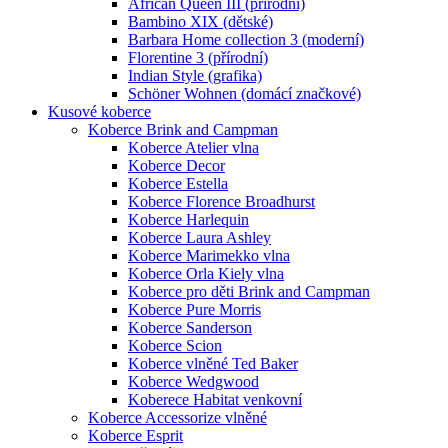
African Queen III (přírodní)
Bambino XIX (dětské)
Barbara Home collection 3 (moderní)
Florentine 3 (přírodní)
Indian Style (grafika)
Schöner Wohnen (domácí značkové)
Kusové koberce
Koberce Brink and Campman
Koberce Atelier vlna
Koberce Decor
Koberce Estella
Koberce Florence Broadhurst
Koberce Harlequin
Koberce Laura Ashley
Koberce Marimekko vlna
Koberce Orla Kiely vlna
Koberce pro děti Brink and Campman
Koberce Pure Morris
Koberce Sanderson
Koberce Scion
Koberce vlněné Ted Baker
Koberce Wedgwood
Koberece Habitat venkovní
Koberce Accessorize vlněné
Koberce Esprit