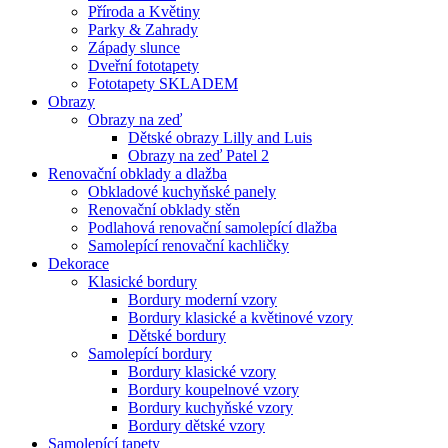
Příroda a Květiny
Parky & Zahrady
Západy slunce
Dveřní fototapety
Fototapety SKLADEM
Obrazy
Obrazy na zeď
Dětské obrazy Lilly and Luis
Obrazy na zeď Patel 2
Renovační obklady a dlažba
Obkladové kuchyňské panely
Renovační obklady stěn
Podlahová renovační samolepící dlažba
Samolepící renovační kachličky
Dekorace
Klasické bordury
Bordury moderní vzory
Bordury klasické a květinové vzory
Dětské bordury
Samolepící bordury
Bordury klasické vzory
Bordury koupelnové vzory
Bordury kuchyňské vzory
Bordury dětské vzory
Samolepící tapety