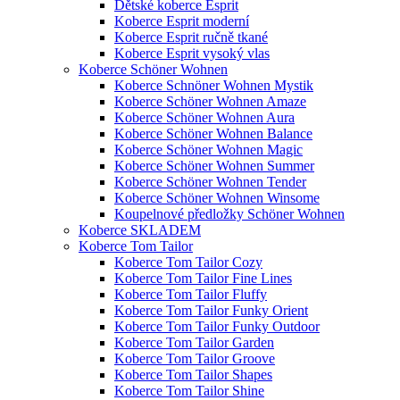
Dětské koberce Esprit
Koberce Esprit moderní
Koberce Esprit ručně tkané
Koberce Esprit vysoký vlas
Koberce Schöner Wohnen
Koberce Schnöner Wohnen Mystik
Koberce Schöner Wohnen Amaze
Koberce Schöner Wohnen Aura
Koberce Schöner Wohnen Balance
Koberce Schöner Wohnen Magic
Koberce Schöner Wohnen Summer
Koberce Schöner Wohnen Tender
Koberce Schöner Wohnen Winsome
Koupelnové předložky Schöner Wohnen
Koberce SKLADEM
Koberce Tom Tailor
Koberce Tom Tailor Cozy
Koberce Tom Tailor Fine Lines
Koberce Tom Tailor Fluffy
Koberce Tom Tailor Funky Orient
Koberce Tom Tailor Funky Outdoor
Koberce Tom Tailor Garden
Koberce Tom Tailor Groove
Koberce Tom Tailor Shapes
Koberce Tom Tailor Shine