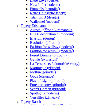
Little Love (dětské)
New Life (moderní)
Pintwalls (naturální)
Retro Chic (retro tapety)
Titanium 3 (design)
Wallpanel (moderní)
Tapety Erismann
Aurora (přírodní - romantika)
ELLE decoration 4 (moderní)
Elysium (design)
Evolution (přírodní)
Fashion for walls 4 (moderní)
Fashion for walls 5 (moderní)
Forest Dreams (přírodní)
Gentle (expresivní)
La Terrasse (středomořské vzory)
Martinique (přírodní)
Mellisa (přírodní)
Opus (elegance)
Play of Light (přírodní)
Pure harmony (přírodní)
Secret Garden (přírodní)
Spotlight (moderní)
Versailles (zámecké)
Tapety Rasch