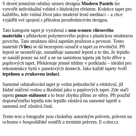
S deseti jemnými odstíny unisex designu
Modern Pastels
lze
vytvořit individuální vzhled s hlubokým efektem.
Kolekce tapet pro
každého, kdo vnímá život jako moderní lesní meditaci – a chce
vyjádřit své spojení s přírodou prostřednictvím designu.
Tato kategorie tapet je vyrobená z
non-wonen vliesového
materiálu
s přídavkem polymerového pojiva s plastickou strukturou
povrchu. Tato struktura dává tapetám pružnost a pevnost. Tento
materiál (
Vlies
) se dá bezesporu označit u tapet za revoluční. Při
lepení se nesmršťuje, usnadňuje samotné lepení a to tím, že lepidlo
se nanáší pouze na zeď a ne na samotnou tapetu jak bylo dříve u
papírových tapet. Překlenuje jemné trhliny v podkladu – ideální pro
rekonstrukce bytů v panelových domech. Jako každé tapety tvoří
tepelnou a zvukovou izolaci
.
Samotné odstraňování tapet je velmi jednoduché a efektivní, již
žádné máčení vodou a škrabání jako u papírových tapet. Zde stačí
tapetu
pouze stáhnout
a to beze zbytku přímo ze stěny. Při použití
doporučeného lepidla toto lepidlo zůstává na samotné tapetě a
samotná zeď zůstává čistá.
Tento text a fotografie jsou chráněny autorským právem, právem na
ochranu v hospodářské soutěži a trestním právem. E-color.cz