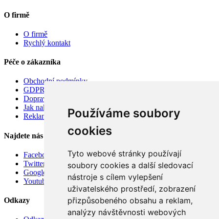
O firmě
O firmě
Rychlý kontakt
Péče o zákazníka
Obchodní podmínky
GDPR
Doprava
Jak nakupovat
Používáme soubory
Reklamace
cookies
Najdete nás
Tyto webové stránky používají
Facebook
Twitter
soubory cookies a další sledovací
Google
nástroje s cílem vylepšení
Youtube
uživatelského prostředí, zobrazení
přizpůsobeného obsahu a reklam,
Odkazy
analýzy návštěvnosti webových