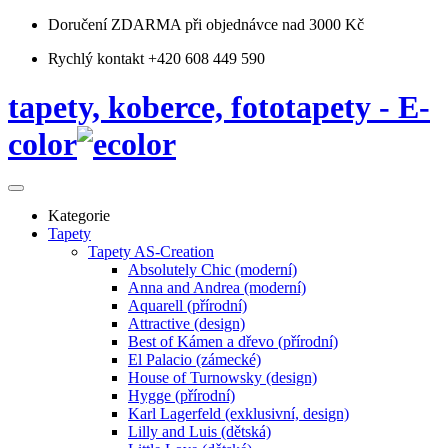
Doručení ZDARMA
při objednávce nad 3000 Kč
Rychlý kontakt +420 608 449 590
tapety, koberce, fototapety - E-
color
Kategorie
Tapety
Tapety AS-Creation
Absolutely Chic (moderní)
Anna and Andrea (moderní)
Aquarell (přírodní)
Attractive (design)
Best of Kámen a dřevo (přírodní)
El Palacio (zámecké)
House of Turnowsky (design)
Hygge (přírodní)
Karl Lagerfeld (exklusivní, design)
Lilly and Luis (dětská)