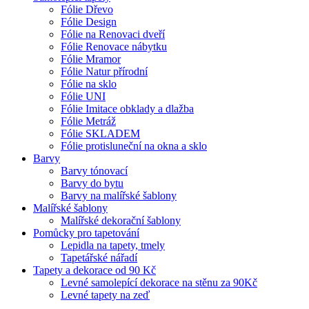
Fólie Dřevo
Fólie Design
Fólie na Renovaci dveří
Fólie Renovace nábytku
Fólie Mramor
Fólie Natur přírodní
Fólie na sklo
Fólie UNI
Fólie Imitace obklady a dlažba
Fólie Metráž
Fólie SKLADEM
Fólie protisluneční na okna a sklo
Barvy
Barvy tónovací
Barvy do bytu
Barvy na malířské šablony
Malířské šablony
Malířské dekorační šablony
Pomůcky pro tapetování
Lepidla na tapety, tmely
Tapetářské nářadí
Tapety a dekorace od 90 Kč
Levné samolepící dekorace na stěnu za 90Kč
Levné tapety na zeď