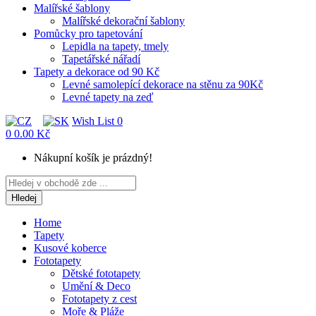
Malířské šablony
Malířské dekorační šablony
Pomůcky pro tapetování
Lepidla na tapety, tmely
Tapetářské nářadí
Tapety a dekorace od 90 Kč
Levné samolepící dekorace na stěnu za 90Kč
Levné tapety na zeď
Wish List
0
0
0.00 Kč
Nákupní košík je prázdný!
Hledej
Home
Tapety
Kusové koberce
Fototapety
Dětské fototapety
Umění & Deco
Fototapety z cest
Moře & Pláže