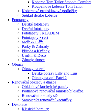
Koberce Tom Tailor Smooth Comfort
Koupelnové koberce Tom Tailor
Kobercové protiskluzové podložky
Sigikid dětské koberce
Fototapety
Dětské fototapety
Dveřní fototapety
Fototapety SKLADEM
Fototapety z cest
Moře & Pláže
Parky & Zahrady
Příroda a Květiny
Umění & Deco
Západy slunce
Obrazy
Obrazy na zeď
Dětské obrazy Lilly and Luis
Obrazy na zeď Patel 2
Renovační obklady a dlažba
Obkladové kuchyňské panely
Podlahová renovační samolepící dlažba
Renovační obklady stěn
Samolepící renovační kachličky
Dekorace
Klasické bordury