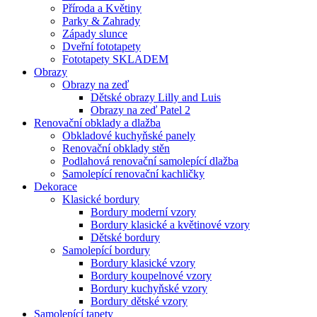
Příroda a Květiny
Parky & Zahrady
Západy slunce
Dveřní fototapety
Fototapety SKLADEM
Obrazy
Obrazy na zeď
Dětské obrazy Lilly and Luis
Obrazy na zeď Patel 2
Renovační obklady a dlažba
Obkladové kuchyňské panely
Renovační obklady stěn
Podlahová renovační samolepící dlažba
Samolepící renovační kachličky
Dekorace
Klasické bordury
Bordury moderní vzory
Bordury klasické a květinové vzory
Dětské bordury
Samolepící bordury
Bordury klasické vzory
Bordury koupelnové vzory
Bordury kuchyňské vzory
Bordury dětské vzory
Samolepící tapety