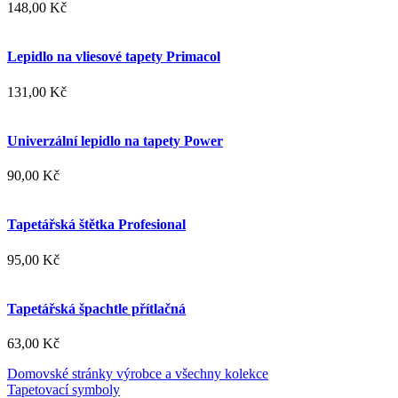
148,00 Kč
Lepidlo na vliesové tapety Primacol
131,00 Kč
Univerzální lepidlo na tapety Power
90,00 Kč
Tapetářská štětka Profesional
95,00 Kč
Tapetářská špachtle přítlačná
63,00 Kč
Domovské stránky výrobce a všechny kolekce
Tapetovací symboly