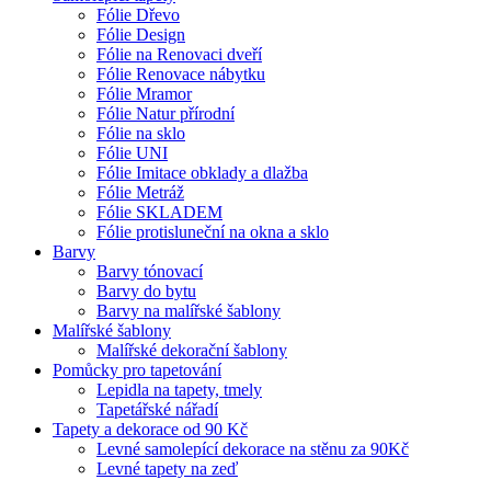
Fólie Dřevo
Fólie Design
Fólie na Renovaci dveří
Fólie Renovace nábytku
Fólie Mramor
Fólie Natur přírodní
Fólie na sklo
Fólie UNI
Fólie Imitace obklady a dlažba
Fólie Metráž
Fólie SKLADEM
Fólie protisluneční na okna a sklo
Barvy
Barvy tónovací
Barvy do bytu
Barvy na malířské šablony
Malířské šablony
Malířské dekorační šablony
Pomůcky pro tapetování
Lepidla na tapety, tmely
Tapetářské nářadí
Tapety a dekorace od 90 Kč
Levné samolepící dekorace na stěnu za 90Kč
Levné tapety na zeď