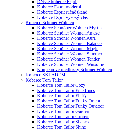
Dětské koberce Esprit
Koberce Esprit moderní
Koberce Esprit ručně tkané
Koberce Esprit vysoký vlas
Koberce Schöner Wohnen
Koberce Schnöner Wohnen Mystik
Koberce Schöner Wohnen Amaze
Koberce Schöner Wohnen Aura
Koberce Schöner Wohnen Balance
Koberce Schöner Wohnen Magic
Koberce Schöner Wohnen Summer
Koberce Schöner Wohnen Tender
Koberce Schöner Wohnen Winsome
Koupelnové předložky Schöner Wohnen
Koberce SKLADEM
Koberce Tom Tailor
Koberce Tom Tailor Cozy
Koberce Tom Tailor Fine Lines
Koberce Tom Tailor Fluffy
Koberce Tom Tailor Funky Orient
Koberce Tom Tailor Funky Outdoor
Koberce Tom Tailor Garden
Koberce Tom Tailor Groove
Koberce Tom Tailor Shapes
Koberce Tom Tailor Shine