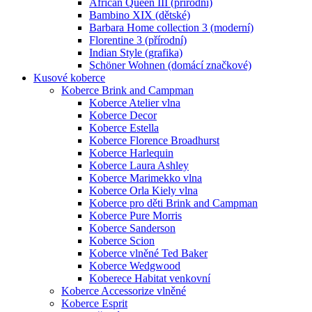
African Queen III (přírodní)
Bambino XIX (dětské)
Barbara Home collection 3 (moderní)
Florentine 3 (přírodní)
Indian Style (grafika)
Schöner Wohnen (domácí značkové)
Kusové koberce
Koberce Brink and Campman
Koberce Atelier vlna
Koberce Decor
Koberce Estella
Koberce Florence Broadhurst
Koberce Harlequin
Koberce Laura Ashley
Koberce Marimekko vlna
Koberce Orla Kiely vlna
Koberce pro děti Brink and Campman
Koberce Pure Morris
Koberce Sanderson
Koberce Scion
Koberce vlněné Ted Baker
Koberce Wedgwood
Koberece Habitat venkovní
Koberce Accessorize vlněné
Koberce Esprit