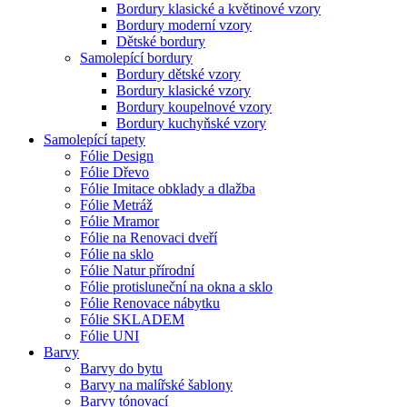
Bordury klasické a květinové vzory
Bordury moderní vzory
Dětské bordury
Samolepící bordury
Bordury dětské vzory
Bordury klasické vzory
Bordury koupelnové vzory
Bordury kuchyňské vzory
Samolepící tapety
Fólie Design
Fólie Dřevo
Fólie Imitace obklady a dlažba
Fólie Metráž
Fólie Mramor
Fólie na Renovaci dveří
Fólie na sklo
Fólie Natur přírodní
Fólie protisluneční na okna a sklo
Fólie Renovace nábytku
Fólie SKLADEM
Fólie UNI
Barvy
Barvy do bytu
Barvy na malířské šablony
Barvy tónovací