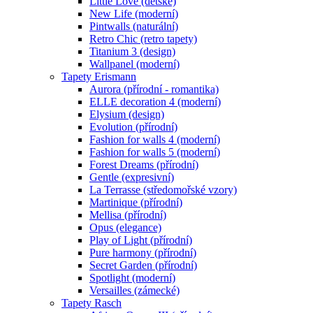
Little Love (dětské)
New Life (moderní)
Pintwalls (naturální)
Retro Chic (retro tapety)
Titanium 3 (design)
Wallpanel (moderní)
Tapety Erismann
Aurora (přírodní - romantika)
ELLE decoration 4 (moderní)
Elysium (design)
Evolution (přírodní)
Fashion for walls 4 (moderní)
Fashion for walls 5 (moderní)
Forest Dreams (přírodní)
Gentle (expresivní)
La Terrasse (středomořské vzory)
Martinique (přírodní)
Mellisa (přírodní)
Opus (elegance)
Play of Light (přírodní)
Pure harmony (přírodní)
Secret Garden (přírodní)
Spotlight (moderní)
Versailles (zámecké)
Tapety Rasch