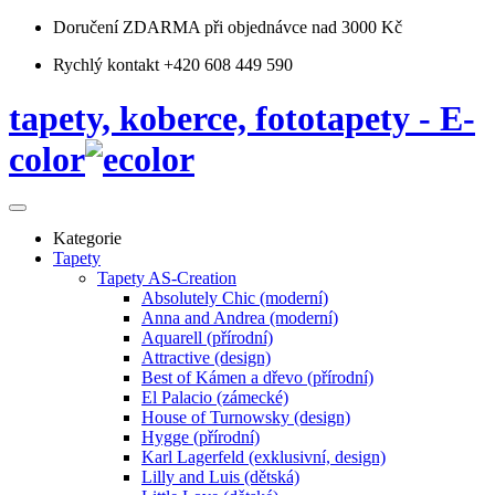
Doručení ZDARMA
při objednávce nad 3000 Kč
Rychlý kontakt +420 608 449 590
tapety, koberce, fototapety - E-
color
Kategorie
Tapety
Tapety AS-Creation
Absolutely Chic (moderní)
Anna and Andrea (moderní)
Aquarell (přírodní)
Attractive (design)
Best of Kámen a dřevo (přírodní)
El Palacio (zámecké)
House of Turnowsky (design)
Hygge (přírodní)
Karl Lagerfeld (exklusivní, design)
Lilly and Luis (dětská)