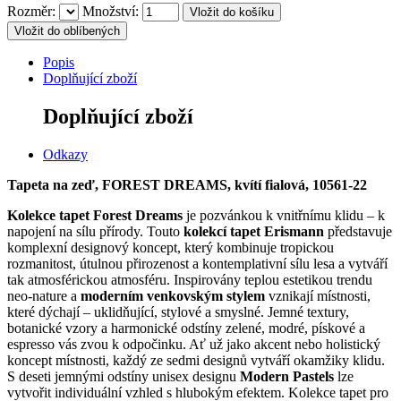
Rozměr:
Množství:
Vložit do oblíbených
Popis
Doplňující zboží
Doplňující zboží
Odkazy
Tapeta na zeď, FOREST DREAMS, kvítí fialová, 10561-22
Kolekce tapet Forest Dreams
je pozvánkou k vnitřnímu klidu – k
napojení na sílu přírody.
Touto
kolekcí tapet Erismann
představuje
komplexní designový koncept, který kombinuje tropickou
rozmanitost, útulnou přirozenost a kontemplativní sílu lesa a vytváří
tak atmosférickou atmosféru.
Inspirovány teplou estetikou trendu
neo-nature a
moderním venkovským stylem
vznikají místnosti,
které dýchají – uklidňující, stylové a smyslné.
Jemné textury,
botanické vzory a harmonické odstíny zelené, modré, pískové a
espresso vás zvou k odpočinku.
Ať už jako akcent nebo holistický
koncept místnosti, každý ze sedmi designů vytváří okamžiky klidu.
S deseti jemnými odstíny unisex designu
Modern Pastels
lze
vytvořit individuální vzhled s hlubokým efektem.
Kolekce tapet pro