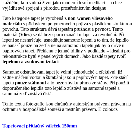
každého, kdo vnímá život jako moderní lesní meditaci – a chce
vyjádřit své spojení s přírodou prostřednictvím designu.
Tato kategorie tapet je vyrobená z
non-wonen vliesového
materiálu
s přídavkem polymerového pojiva s plastickou strukturou
povrchu. Tato struktura dává tapetám pružnost a pevnost. Tento
materiál (
Vlies
) se dá bezesporu označit u tapet za revoluční. Při
lepení se nesmršťuje, usnadňuje samotné lepení a to tím, že lepidlo
se nanáší pouze na zeď a ne na samotnou tapetu jak bylo dříve u
papírových tapet. Překlenuje jemné trhliny v podkladu – ideální pro
rekonstrukce bytů v panelových domech. Jako každé tapety tvoří
tepelnou a zvukovou izolaci
.
Samotné odstraňování tapet je velmi jednoduché a efektivní, již
žádné máčení vodou a škrabání jako u papírových tapet. Zde stačí
tapetu
pouze stáhnout
a to beze zbytku přímo ze stěny. Při použití
doporučeného lepidla toto lepidlo zůstává na samotné tapetě a
samotná zeď zůstává čistá.
Tento text a fotografie jsou chráněny autorským právem, právem na
ochranu v hospodářské soutěži a trestním právem. E-color.cz
Tapetovací přítlačný váleček 150mm