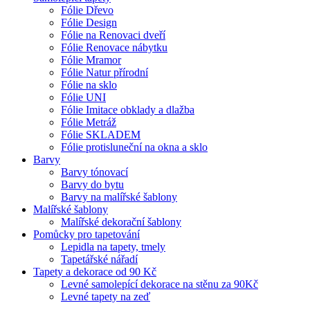
Fólie Dřevo
Fólie Design
Fólie na Renovaci dveří
Fólie Renovace nábytku
Fólie Mramor
Fólie Natur přírodní
Fólie na sklo
Fólie UNI
Fólie Imitace obklady a dlažba
Fólie Metráž
Fólie SKLADEM
Fólie protisluneční na okna a sklo
Barvy
Barvy tónovací
Barvy do bytu
Barvy na malířské šablony
Malířské šablony
Malířské dekorační šablony
Pomůcky pro tapetování
Lepidla na tapety, tmely
Tapetářské nářadí
Tapety a dekorace od 90 Kč
Levné samolepící dekorace na stěnu za 90Kč
Levné tapety na zeď