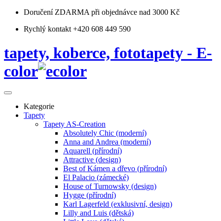
Doručení ZDARMA
při objednávce nad 3000 Kč
Rychlý kontakt +420 608 449 590
tapety, koberce, fototapety - E-
color
Kategorie
Tapety
Tapety AS-Creation
Absolutely Chic (moderní)
Anna and Andrea (moderní)
Aquarell (přírodní)
Attractive (design)
Best of Kámen a dřevo (přírodní)
El Palacio (zámecké)
House of Turnowsky (design)
Hygge (přírodní)
Karl Lagerfeld (exklusivní, design)
Lilly and Luis (dětská)