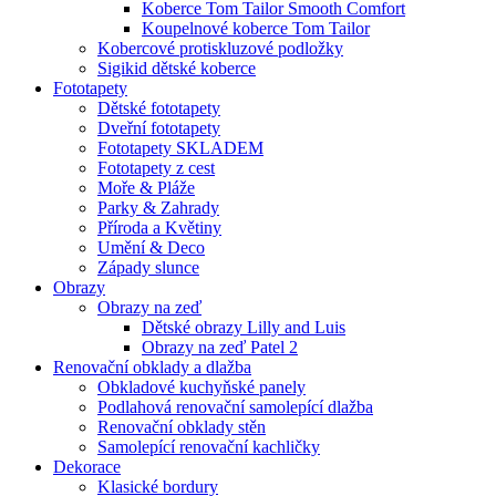
Koberce Tom Tailor Smooth Comfort
Koupelnové koberce Tom Tailor
Kobercové protiskluzové podložky
Sigikid dětské koberce
Fototapety
Dětské fototapety
Dveřní fototapety
Fototapety SKLADEM
Fototapety z cest
Moře & Pláže
Parky & Zahrady
Příroda a Květiny
Umění & Deco
Západy slunce
Obrazy
Obrazy na zeď
Dětské obrazy Lilly and Luis
Obrazy na zeď Patel 2
Renovační obklady a dlažba
Obkladové kuchyňské panely
Podlahová renovační samolepící dlažba
Renovační obklady stěn
Samolepící renovační kachličky
Dekorace
Klasické bordury