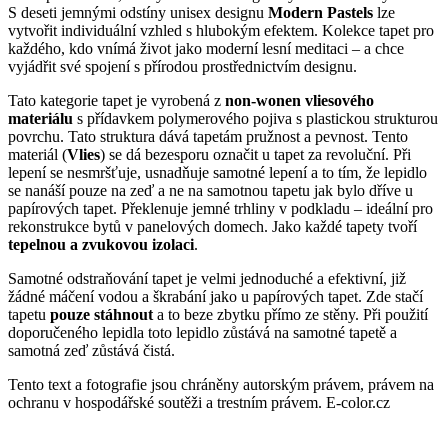
S deseti jemnými odstíny unisex designu
Modern Pastels
lze
vytvořit individuální vzhled s hlubokým efektem.
Kolekce tapet pro
každého, kdo vnímá život jako moderní lesní meditaci – a chce
vyjádřit své spojení s přírodou prostřednictvím designu.
Tato kategorie tapet je vyrobená z
non-wonen vliesového
materiálu
s přídavkem polymerového pojiva s plastickou strukturou
povrchu. Tato struktura dává tapetám pružnost a pevnost. Tento
materiál (
Vlies
) se dá bezesporu označit u tapet za revoluční. Při
lepení se nesmršťuje, usnadňuje samotné lepení a to tím, že lepidlo
se nanáší pouze na zeď a ne na samotnou tapetu jak bylo dříve u
papírových tapet. Překlenuje jemné trhliny v podkladu – ideální pro
rekonstrukce bytů v panelových domech. Jako každé tapety tvoří
tepelnou a zvukovou izolaci
.
Samotné odstraňování tapet je velmi jednoduché a efektivní, již
žádné máčení vodou a škrabání jako u papírových tapet. Zde stačí
tapetu
pouze stáhnout
a to beze zbytku přímo ze stěny. Při použití
doporučeného lepidla toto lepidlo zůstává na samotné tapetě a
samotná zeď zůstává čistá.
Tento text a fotografie jsou chráněny autorským právem, právem na
ochranu v hospodářské soutěži a trestním právem. E-color.cz