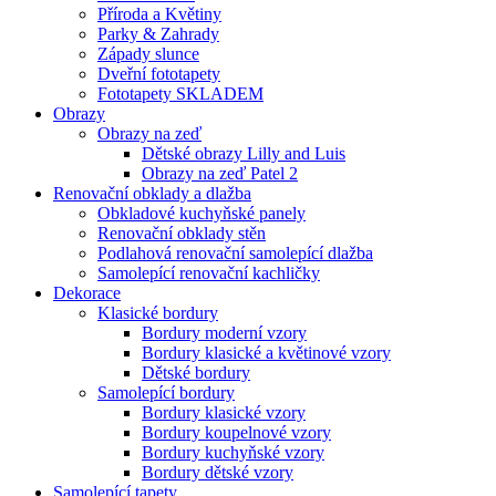
Příroda a Květiny
Parky & Zahrady
Západy slunce
Dveřní fototapety
Fototapety SKLADEM
Obrazy
Obrazy na zeď
Dětské obrazy Lilly and Luis
Obrazy na zeď Patel 2
Renovační obklady a dlažba
Obkladové kuchyňské panely
Renovační obklady stěn
Podlahová renovační samolepící dlažba
Samolepící renovační kachličky
Dekorace
Klasické bordury
Bordury moderní vzory
Bordury klasické a květinové vzory
Dětské bordury
Samolepící bordury
Bordury klasické vzory
Bordury koupelnové vzory
Bordury kuchyňské vzory
Bordury dětské vzory
Samolepící tapety