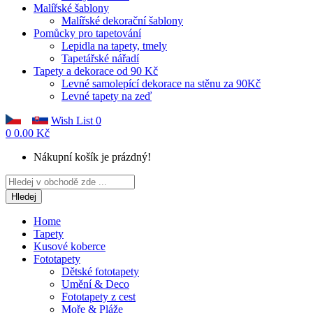
Malířské šablony
Malířské dekorační šablony
Pomůcky pro tapetování
Lepidla na tapety, tmely
Tapetářské nářadí
Tapety a dekorace od 90 Kč
Levné samolepící dekorace na stěnu za 90Kč
Levné tapety na zeď
Wish List
0
0
0.00 Kč
Nákupní košík je prázdný!
Hledej
Home
Tapety
Kusové koberce
Fototapety
Dětské fototapety
Umění & Deco
Fototapety z cest
Moře & Pláže