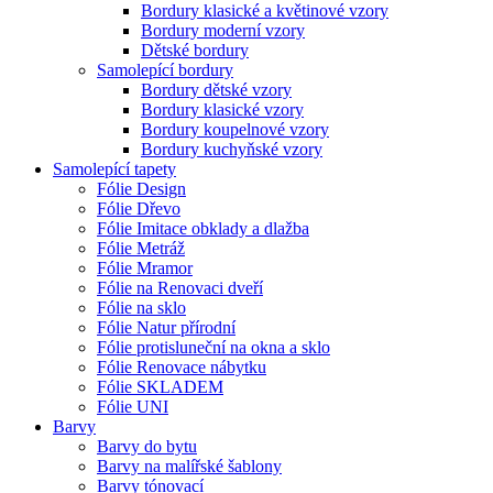
Bordury klasické a květinové vzory
Bordury moderní vzory
Dětské bordury
Samolepící bordury
Bordury dětské vzory
Bordury klasické vzory
Bordury koupelnové vzory
Bordury kuchyňské vzory
Samolepící tapety
Fólie Design
Fólie Dřevo
Fólie Imitace obklady a dlažba
Fólie Metráž
Fólie Mramor
Fólie na Renovaci dveří
Fólie na sklo
Fólie Natur přírodní
Fólie protisluneční na okna a sklo
Fólie Renovace nábytku
Fólie SKLADEM
Fólie UNI
Barvy
Barvy do bytu
Barvy na malířské šablony
Barvy tónovací