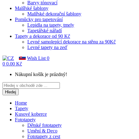
Barvy tónovací
Malířské šablony
Malířské dekorační šablony
Pomůcky pro tapetování
Lepidla na tapety, tmely
Tapetářské nářadí
Tapety a dekorace od 90 Kč
Levné samolepící dekorace na stěnu za 90Kč
Levné tapety na zeď
Wish List
0
0
0.00 Kč
Nákupní košík je prázdný!
Hledej
Home
Tapety
Kusové koberce
Fototapety
Dětské fototapety
Umění & Deco
Fototapety z cest