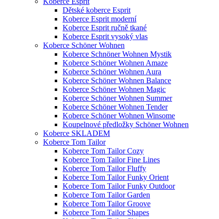
Koberce Esprit
Dětské koberce Esprit
Koberce Esprit moderní
Koberce Esprit ručně tkané
Koberce Esprit vysoký vlas
Koberce Schöner Wohnen
Koberce Schnöner Wohnen Mystik
Koberce Schöner Wohnen Amaze
Koberce Schöner Wohnen Aura
Koberce Schöner Wohnen Balance
Koberce Schöner Wohnen Magic
Koberce Schöner Wohnen Summer
Koberce Schöner Wohnen Tender
Koberce Schöner Wohnen Winsome
Koupelnové předložky Schöner Wohnen
Koberce SKLADEM
Koberce Tom Tailor
Koberce Tom Tailor Cozy
Koberce Tom Tailor Fine Lines
Koberce Tom Tailor Fluffy
Koberce Tom Tailor Funky Orient
Koberce Tom Tailor Funky Outdoor
Koberce Tom Tailor Garden
Koberce Tom Tailor Groove
Koberce Tom Tailor Shapes