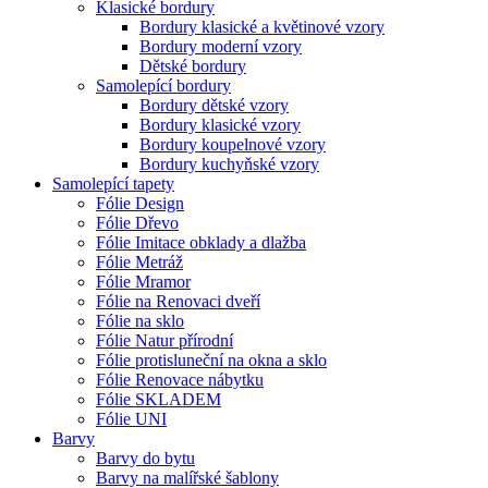
Klasické bordury
Bordury klasické a květinové vzory
Bordury moderní vzory
Dětské bordury
Samolepící bordury
Bordury dětské vzory
Bordury klasické vzory
Bordury koupelnové vzory
Bordury kuchyňské vzory
Samolepící tapety
Fólie Design
Fólie Dřevo
Fólie Imitace obklady a dlažba
Fólie Metráž
Fólie Mramor
Fólie na Renovaci dveří
Fólie na sklo
Fólie Natur přírodní
Fólie protisluneční na okna a sklo
Fólie Renovace nábytku
Fólie SKLADEM
Fólie UNI
Barvy
Barvy do bytu
Barvy na malířské šablony