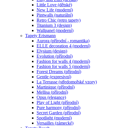
Little Love (dětské)
New Life (moderní)
Pintwalls (naturální)
Retro Chic (retro tapety)
Titanium 3 (design)
Wallpanel (moderní)
Tapety Erismann
Aurora (přírodní - romantika)
ELLE decoration 4 (moderní)
Elysium (design)
Evolution (přírodní)
Fashion for walls 4 (moderní)
Fashion for walls 5 (moderní)
Forest Dreams (přírodní)
Gentle (expresivní)
La Terrasse (středomořské vzory)
Martinique (přírodní)
Mellisa (přírodní)
Opus (elegance)
Play of Light (přírodní)
Pure harmony (přírodní)
Secret Garden (přírodní)
Spotlight (moderní)
Versailles (zámecké)