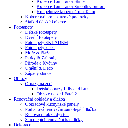
Koberce Tom Tailor Shine
Koberce Tom Tailor Smooth Comfort
Koupelnové koberce Tom Tailor
Kobercové protiskluzové podložky
Sigikid dětské koberce
Fototapety
Dětské fototapety
Dveřní fototapety
Fototapety SKLADEM
Fototapety z cest
Moře & Pláže
Parky & Zahrady
Příroda a Květiny
Umění & Deco
Západy slunce
Obrazy
Obrazy na zeď
Dětské obrazy Lilly and Luis
Obrazy na zeď Patel 2
Renovační obklady a dlažba
Obkladové kuchyňské panely
Podlahová renovační samolepící dlažba
Renovační obklady stěn
Samolepící renovační kachličky
Dekorace