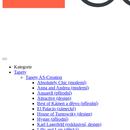
Kategorie
Tapety
Tapety AS-Creation
Absolutely Chic (moderní)
Anna and Andrea (moderní)
Aquarell (přírodní)
Attractive (design)
Best of Kámen a dřevo (přírodní)
El Palacio (zámecké)
House of Turnowsky (design)
Hygge (přírodní)
Karl Lagerfeld (exklusivní, design)
Lilly and Luis (dětská)