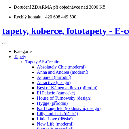
Doručení ZDARMA
při objednávce nad 3000 Kč
Rychlý kontakt +420 608 449 590
tapety, koberce, fototapety - E-c
Kategorie
Tapety
Tapety AS-Creation
Absolutely Chic (moderní)
Anna and Andrea (moderní)
Aquarell (přírodní)
Attractive (design)
Best of Kámen a dřevo (přírodní)
El Palacio (zámecké)
House of Turnowsky (design)
Hygge (přírodní)
Karl Lagerfeld (exklusivní, design)
Lilly and Luis (dětská)
Little Love (dětské)
New Life (moderní)