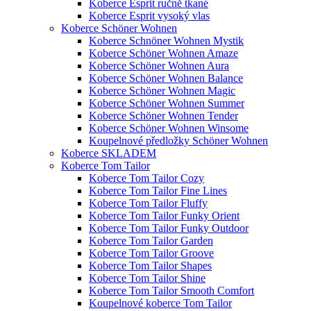
Koberce Esprit ručně tkané
Koberce Esprit vysoký vlas
Koberce Schöner Wohnen
Koberce Schnöner Wohnen Mystik
Koberce Schöner Wohnen Amaze
Koberce Schöner Wohnen Aura
Koberce Schöner Wohnen Balance
Koberce Schöner Wohnen Magic
Koberce Schöner Wohnen Summer
Koberce Schöner Wohnen Tender
Koberce Schöner Wohnen Winsome
Koupelnové předložky Schöner Wohnen
Koberce SKLADEM
Koberce Tom Tailor
Koberce Tom Tailor Cozy
Koberce Tom Tailor Fine Lines
Koberce Tom Tailor Fluffy
Koberce Tom Tailor Funky Orient
Koberce Tom Tailor Funky Outdoor
Koberce Tom Tailor Garden
Koberce Tom Tailor Groove
Koberce Tom Tailor Shapes
Koberce Tom Tailor Shine
Koberce Tom Tailor Smooth Comfort
Koupelnové koberce Tom Tailor