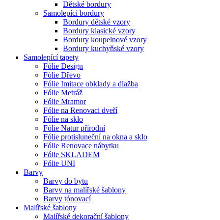
Dětské bordury
Samolepící bordury
Bordury dětské vzory
Bordury klasické vzory
Bordury koupelnové vzory
Bordury kuchyňské vzory
Samolepící tapety
Fólie Design
Fólie Dřevo
Fólie Imitace obklady a dlažba
Fólie Metráž
Fólie Mramor
Fólie na Renovaci dveří
Fólie na sklo
Fólie Natur přírodní
Fólie protisluneční na okna a sklo
Fólie Renovace nábytku
Fólie SKLADEM
Fólie UNI
Barvy
Barvy do bytu
Barvy na malířské šablony
Barvy tónovací
Malířské šablony
Malířské dekorační šablony