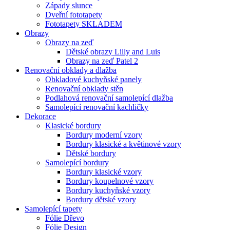
Západy slunce
Dveřní fototapety
Fototapety SKLADEM
Obrazy
Obrazy na zeď
Dětské obrazy Lilly and Luis
Obrazy na zeď Patel 2
Renovační obklady a dlažba
Obkladové kuchyňské panely
Renovační obklady stěn
Podlahová renovační samolepící dlažba
Samolepící renovační kachličky
Dekorace
Klasické bordury
Bordury moderní vzory
Bordury klasické a květinové vzory
Dětské bordury
Samolepící bordury
Bordury klasické vzory
Bordury koupelnové vzory
Bordury kuchyňské vzory
Bordury dětské vzory
Samolepící tapety
Fólie Dřevo
Fólie Design