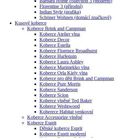
Barbara Home collection 3 (moderní)
Florentine 3 (přírodní)
Indian Style (grafika)
Schöner Wohnen (domácí značkové)
Kusové koberce
Koberce Brink and Campman
Koberce Atelier vlna
Koberce Decor
Koberce Estella
Koberce Florence Broadhurst
Koberce Harlequin
Koberce Laura Ashley
Koberce Marimekko vlna
Koberce Orla Kiely vlna
Koberce pro děti Brink and Campman
Koberce Pure Morris
Koberce Sanderson
Koberce Scion
Koberce vlněné Ted Baker
Koberce Wedgwood
Koberece Habitat venkovní
Koberce Accessorize vlněné
Koberce Esprit
Dětské koberce Esprit
Koberce Esprit moderní