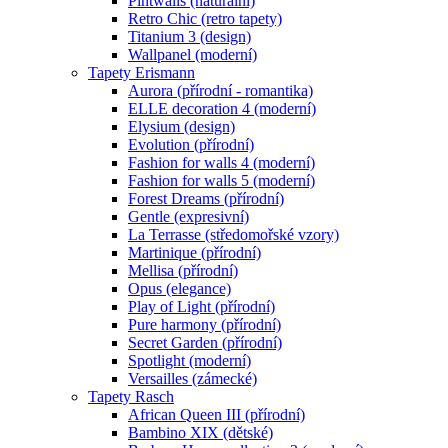
Pintwalls (naturální)
Retro Chic (retro tapety)
Titanium 3 (design)
Wallpanel (moderní)
Tapety Erismann
Aurora (přírodní - romantika)
ELLE decoration 4 (moderní)
Elysium (design)
Evolution (přírodní)
Fashion for walls 4 (moderní)
Fashion for walls 5 (moderní)
Forest Dreams (přírodní)
Gentle (expresivní)
La Terrasse (středomořské vzory)
Martinique (přírodní)
Mellisa (přírodní)
Opus (elegance)
Play of Light (přírodní)
Pure harmony (přírodní)
Secret Garden (přírodní)
Spotlight (moderní)
Versailles (zámecké)
Tapety Rasch
African Queen III (přírodní)
Bambino XIX (dětské)