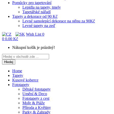
Pomůcky pro tapetování
Lepidla na tapety, tmely
Tapetářské nářadí
Tapety a dekorace od 90 Kč
Levné samolepící dekorace na stěnu za 90Kč
Levné tapety na zeď
Wish List
0
0
0.00 Kč
Nákupní košík je prázdný!
Hledej
Home
Tapety
Kusové koberce
Fototapety
Dětské fototapety
Umění & Deco
Fototapety z cest
Moře & Pláže
Příroda a Květiny
Parky & Zahrady