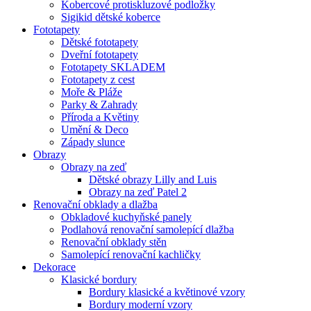
Kobercové protiskluzové podložky
Sigikid dětské koberce
Fototapety
Dětské fototapety
Dveřní fototapety
Fototapety SKLADEM
Fototapety z cest
Moře & Pláže
Parky & Zahrady
Příroda a Květiny
Umění & Deco
Západy slunce
Obrazy
Obrazy na zeď
Dětské obrazy Lilly and Luis
Obrazy na zeď Patel 2
Renovační obklady a dlažba
Obkladové kuchyňské panely
Podlahová renovační samolepící dlažba
Renovační obklady stěn
Samolepící renovační kachličky
Dekorace
Klasické bordury
Bordury klasické a květinové vzory
Bordury moderní vzory