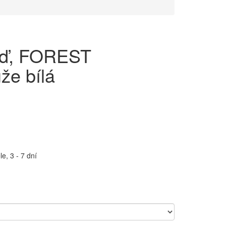
eď, FOREST
e bílá
e, 3 - 7 dní