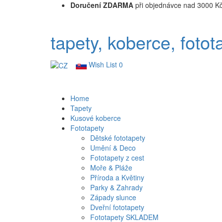
Doručení ZDARMA
při objednávce nad 3000 K
tapety, koberce, fotot
Wish List
0
Home
Tapety
Kusové koberce
Fototapety
Dětské fototapety
Umění & Deco
Fototapety z cest
Moře & Pláže
Příroda a Květiny
Parky & Zahrady
Západy slunce
Dveřní fototapety
Fototapety SKLADEM