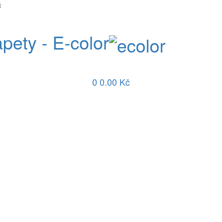
č
apety - E-color
0
0.00 Kč