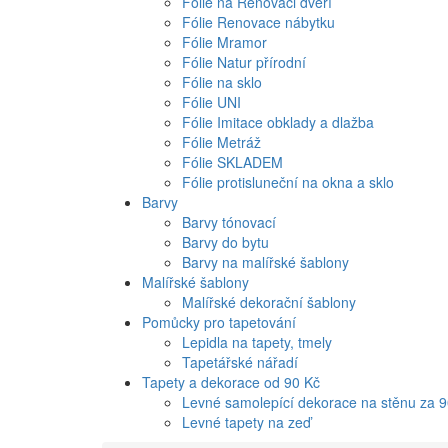
Fólie na Renovaci dveří
Fólie Renovace nábytku
Fólie Mramor
Fólie Natur přírodní
Fólie na sklo
Fólie UNI
Fólie Imitace obklady a dlažba
Fólie Metráž
Fólie SKLADEM
Fólie protisluneční na okna a sklo
Barvy
Barvy tónovací
Barvy do bytu
Barvy na malířské šablony
Malířské šablony
Malířské dekorační šablony
Pomůcky pro tapetování
Lepidla na tapety, tmely
Tapetářské nářadí
Tapety a dekorace od 90 Kč
Levné samolepící dekorace na stěnu za 
Levné tapety na zeď