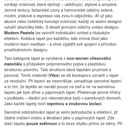
vznikají místnosti, které dýchají – uklidňující, stylové a smyslné.
Jemné textury, botanické vzory a harmonické odstíny zelené,
modré, pískové a espresso vás zvou k odpočinku.
Ať už jako
akcent nebo holistický koncept místnosti, každý ze sedmi designů
vytváří okamžiky klidu.
S deseti jemnými odstíny unisex designu
Modern Pastels
lze vytvořit individuální vzhled s hlubokým
efektem.
Kolekce tapet pro každého, kdo vnímá život jako
moderní lesní meditaci – a chce vyjádřit své spojení s přírodou
prostřednictvím designu.
Tato kategorie tapet je vyrobená z
non-wonen vliesového
materiálu
s přídavkem polymerového pojiva s plastickou
strukturou povrchu. Tato struktura dává tapetám pružnost a
pevnost. Tento materiál (
Vlies
) se dá bezesporu označit u tapet
za revoluční. Při lepení se nesmršťuje, usnadňuje samotné lepení
a to tím, že lepidlo se nanáší pouze na zeď a ne na samotnou
tapetu jak bylo dříve u papírových tapet. Překlenuje jemné trhliny
v podkladu – ideální pro rekonstrukce bytů v panelových domech.
Jako každé tapety tvoří
tepelnou a zvukovou izolaci
.
Samotné odstraňování tapet je velmi jednoduché a efektivní, již
žádné máčení vodou a škrabání jako u papírových tapet. Zde
stačí tapetu
pouze stáhnout
a to beze zbytku přímo ze stěny. Při