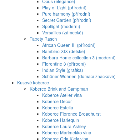
Opus (elegance)
Play of Light (přírodní)
Pure harmony (přírodní)
Secret Garden (přírodní)
Spotlight (moderní)
Versailles (zámecké)
Tapety Rasch
African Queen III (přírodní)
Bambino XIX (dětské)
Barbara Home collection 3 (moderní)
Florentine 3 (přírodní)
Indian Style (grafika)
Schöner Wohnen (domácí značkové)
Kusové koberce
Koberce Brink and Campman
Koberce Atelier vlna
Koberce Decor
Koberce Estella
Koberce Florence Broadhurst
Koberce Harlequin
Koberce Laura Ashley
Koberce Marimekko vlna
Koberce Orla Kiely vlna