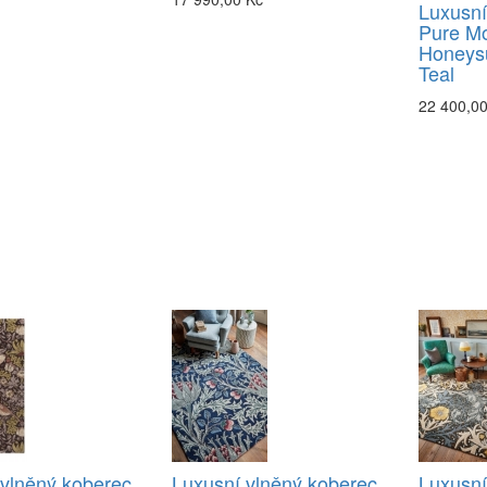
Luxusní
Pure Mo
Honeysu
Teal
22 400,0
 vlněný koberec
Luxusní vlněný koberec
Luxusní