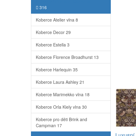
Koberce Brink and Campman
316
Koberce Atelier vlna
8
Koberce Decor
29
Koberce Estella
3
Koberce Florence Broadhurst
13
Koberce Harlequin
35
Koberce Laura Ashley
21
Koberce Marimekko vlna
18
Koberce Orla Kiely vlna
30
Koberce pro děti Brink and
Campman
17
Luxusní