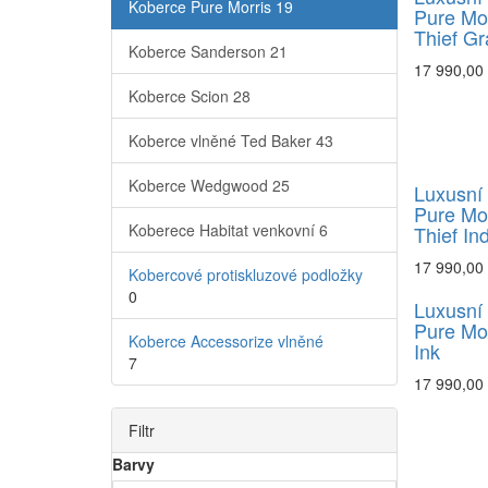
Koberce Pure Morris
19
Pure Mor
Thief G
Koberce Sanderson
21
17 990,00
Koberce Scion
28
Koberce vlněné Ted Baker
43
Koberce Wedgwood
25
Luxusní
Pure Mor
Koberece Habitat venkovní
6
Thief In
17 990,00
Kobercové protiskluzové podložky
0
Luxusní
Pure Mo
Koberce Accessorize vlněné
Ink
7
17 990,00
Filtr
Barvy