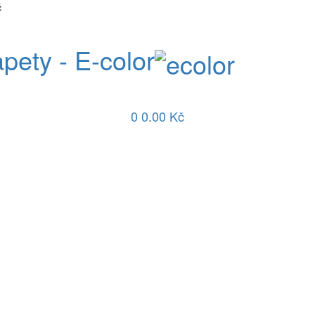
č
apety - E-color
0
0.00 Kč