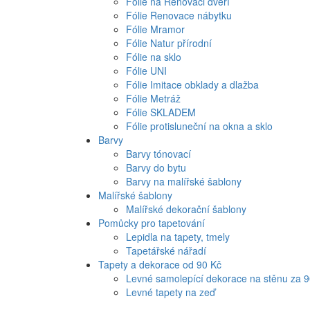
Fólie na Renovaci dveří
Fólie Renovace nábytku
Fólie Mramor
Fólie Natur přírodní
Fólie na sklo
Fólie UNI
Fólie Imitace obklady a dlažba
Fólie Metráž
Fólie SKLADEM
Fólie protisluneční na okna a sklo
Barvy
Barvy tónovací
Barvy do bytu
Barvy na malířské šablony
Malířské šablony
Malířské dekorační šablony
Pomůcky pro tapetování
Lepidla na tapety, tmely
Tapetářské nářadí
Tapety a dekorace od 90 Kč
Levné samolepící dekorace na stěnu za 
Levné tapety na zeď