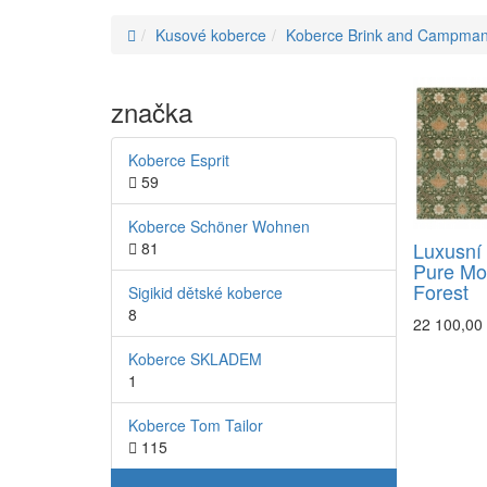
Kusové koberce
Koberce Brink and Campma
značka
Koberce Esprit
59
Koberce Schöner Wohnen
Luxusní
81
Pure Mor
Forest
Sigikid dětské koberce
8
22 100,00
Koberce SKLADEM
1
Koberce Tom Tailor
115