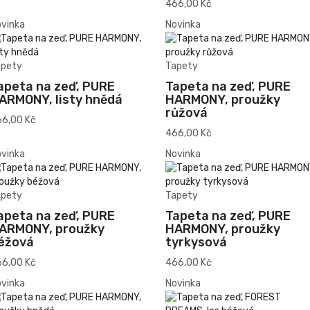
466,00 Kč
vinka
Novinka
apety
Tapety
apeta na zeď, PURE
Tapeta na zeď, PURE
ARMONY, listy hnědá
HARMONY, proužky
růžová
6,00 Kč
466,00 Kč
vinka
Novinka
apety
Tapety
apeta na zeď, PURE
Tapeta na zeď, PURE
ARMONY, proužky
HARMONY, proužky
éžová
tyrkysová
6,00 Kč
466,00 Kč
vinka
Novinka