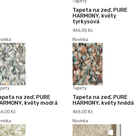
Tapety
Tapeta na zeď, PURE
HARMONY, květy
tyrkysová
466,00 Kč
vinka
Novinka
apety
Tapety
apeta na zeď, PURE
Tapeta na zeď, PURE
ARMONY, květy modrá
HARMONY, květy hnědá
6,00 Kč
466,00 Kč
vinka
Novinka