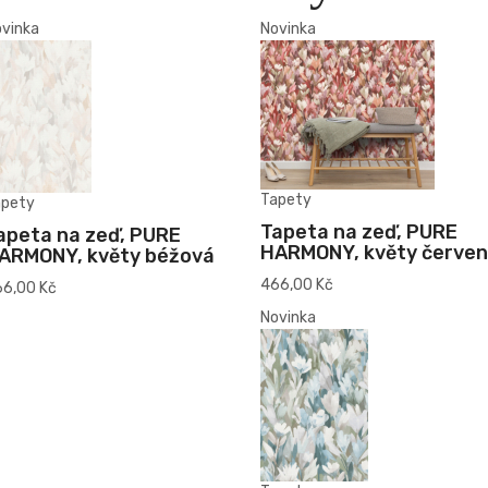
vinka
Novinka
Tapety
apety
Tapeta na zeď, PURE
apeta na zeď, PURE
HARMONY, květy červe
ARMONY, květy béžová
466,00 Kč
6,00 Kč
Novinka