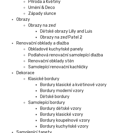
Příroda a Květiny
Umění & Deco
Západy slunce
Obrazy
Obrazy na zeď
Dětské obrazy Lilly and Luis
Obrazy na zeď Patel 2
Renovační obklady a dlažba
Obkladové kuchyňské panely
Podlahová renovační samolepící dlažba
Renovační obklady stěn
Samolepící renovační kachličky
Dekorace
Klasické bordury
Bordury klasické a květinové vzory
Bordury moderní vzory
Dětské bordury
Samolepící bordury
Bordury dětské vzory
Bordury klasické vzory
Bordury koupelnové vzory
Bordury kuchyňské vzory
Samolepící tapety