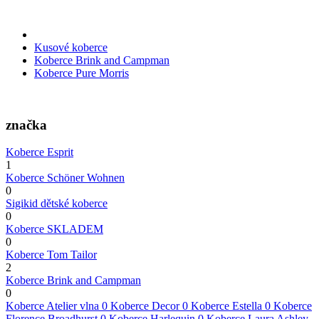
Kusové koberce
Koberce Brink and Campman
Koberce Pure Morris
značka
Koberce Esprit
1
Koberce Schöner Wohnen
0
Sigikid dětské koberce
0
Koberce SKLADEM
0
Koberce Tom Tailor
2
Koberce Brink and Campman
0
Koberce Atelier vlna
0
Koberce Decor
0
Koberce Estella
0
Koberce
Florence Broadhurst
0
Koberce Harlequin
0
Koberce Laura Ashley