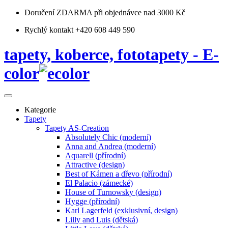
Doručení ZDARMA
při objednávce nad 3000 Kč
Rychlý kontakt +420 608 449 590
tapety, koberce, fototapety - E-
color
Kategorie
Tapety
Tapety AS-Creation
Absolutely Chic (moderní)
Anna and Andrea (moderní)
Aquarell (přírodní)
Attractive (design)
Best of Kámen a dřevo (přírodní)
El Palacio (zámecké)
House of Turnowsky (design)
Hygge (přírodní)
Karl Lagerfeld (exklusivní, design)
Lilly and Luis (dětská)