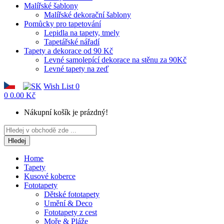
Malířské šablony
Malířské dekorační šablony
Pomůcky pro tapetování
Lepidla na tapety, tmely
Tapetářské nářadí
Tapety a dekorace od 90 Kč
Levné samolepící dekorace na stěnu za 90Kč
Levné tapety na zeď
Wish List
0
0
0.00 Kč
Nákupní košík je prázdný!
Hledej
Home
Tapety
Kusové koberce
Fototapety
Dětské fototapety
Umění & Deco
Fototapety z cest
Moře & Pláže