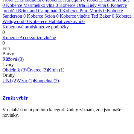
0
Koberce Marimekko vlna
0
Koberce Orla Kiely vlna
0
Koberce
pro děti Brink and Campman
0
Koberce Pure Morris
0
Koberce
Sanderson
0
Koberce Scion
0
Koberce vlněné Ted Baker
0
Koberce
Wedgwood
0
Koberece Habitat venkovní
0
Kobercové protiskluzové podložky
0
Koberce Accessorize vlněné
0
Filtr
Barvy
Růžová
(3)
Tvary
Obdélník
(3)
Čtverec
(3)
Kruh
(1)
Druhy
UNI
(2)
Vzor
(1)
Koupelna
(2)
Zrušit výběr
V databázi není pro tuto kategorii žádný záznam, zde jsou naše
novinky.