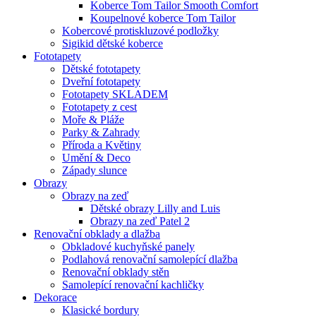
Koberce Tom Tailor Smooth Comfort
Koupelnové koberce Tom Tailor
Kobercové protiskluzové podložky
Sigikid dětské koberce
Fototapety
Dětské fototapety
Dveřní fototapety
Fototapety SKLADEM
Fototapety z cest
Moře & Pláže
Parky & Zahrady
Příroda a Květiny
Umění & Deco
Západy slunce
Obrazy
Obrazy na zeď
Dětské obrazy Lilly and Luis
Obrazy na zeď Patel 2
Renovační obklady a dlažba
Obkladové kuchyňské panely
Podlahová renovační samolepící dlažba
Renovační obklady stěn
Samolepící renovační kachličky
Dekorace
Klasické bordury