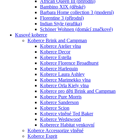
African Queen III (přírodní)
Bambino XIX (dětské)
Barbara Home collection 3 (moderní)
Florentine 3 (přírodní)
Indian Style (grafika)
Schöner Wohnen (domácí značkové)
Kusové koberce
Koberce Brink and Campman
Koberce Atelier vlna
Koberce Decor
Koberce Estella
Koberce Florence Broadhurst
Koberce Harlequin
Koberce Laura Ashley
Koberce Marimekko vlna
Koberce Orla Kiely vlna
Koberce pro děti Brink and Campman
Koberce Pure Morris
Koberce Sanderson
Koberce Scion
Koberce vlněné Ted Baker
Koberce Wedgwood
Koberece Habitat venkovní
Koberce Accessorize vlněné
Koberce Esprit