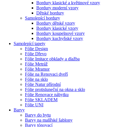
Bordury klasické a květinové vzory
Bordury moderní vzory
Dětské bordury
Samolepící bordury
Bordury dětské vzory
Bordury klasické vzory
Bordury koupelnové vzory
Bordury kuchyňské vzory
Samolepící tapety
Fólie Design
Fólie Dřevo
Fólie Imitace obklady a dlažba
Fólie Metráž
Fólie Mramor
Fólie na Renovaci dveří
Fólie na sklo
Fólie Natur přírodní
Fólie protisluneční na okna a sklo
Fólie Renovace nábytku
Fólie SKLADEM
Fólie UNI
Barvy
Barvy do bytu
Barvy na malířské šablony
Barvy tónovací