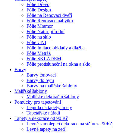
Fólie Dřevo
Fólie Design
Fólie na Renovaci dveří
Fólie Renovace nábytku
Fólie Mramor
Fólie Natur přírodní
Fólie na sklo
Fólie UNI
Fólie Imitace obklady a dlažba
Fólie Metráž
Fólie SKLADEM
Fólie protisluneční na okna a sklo
Barvy
Barvy tónovací
Barvy do bytu
Barvy na malířské šablony
Malířské šablony
Malířské dekorační šablony
Pomůcky pro tapetování
Lepidla na tapety, tmely
Tapetářské nářadí
Tapety a dekorace od 90 Kč
Levné samolepící dekorace na stěnu za 90Kč
Levné tapety na zeď