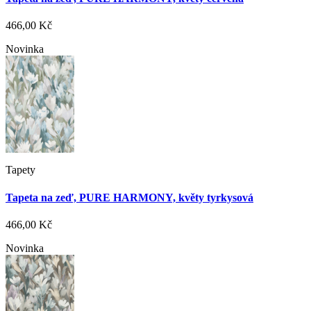
466,00 Kč
Novinka
Tapety
Tapeta na zeď, PURE HARMONY, květy tyrkysová
466,00 Kč
Novinka