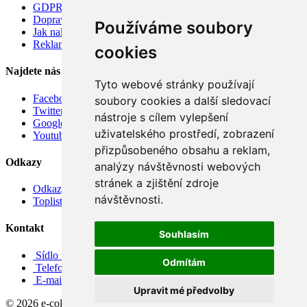
GDPR
Doprava
Používáme soubory
Jak nakupovat
Reklamace
cookies
Najdete nás
Tyto webové stránky používají
Facebook
soubory cookies a další sledovací
Twitter
nástroje s cílem vylepšení
Google
uživatelského prostředí, zobrazení
Youtube
přizpůsobeného obsahu a reklam,
Odkazy
analýzy návštěvnosti webových
stránek a zjištění zdroje
Odkazy
návštěvnosti.
Toplist
Kontakt
Souhlasím
Sídlo firmy: Boženy Němcové 739/1, Svitavy 568 02, CZ
Odmítám
Telefon: +420 608 449 590
E-mail: info@e-color.cz
Upravit mé předvolby
© 2026 e-color.cz