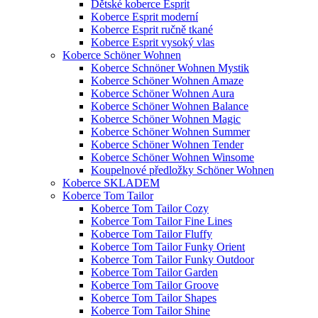
Dětské koberce Esprit
Koberce Esprit moderní
Koberce Esprit ručně tkané
Koberce Esprit vysoký vlas
Koberce Schöner Wohnen
Koberce Schnöner Wohnen Mystik
Koberce Schöner Wohnen Amaze
Koberce Schöner Wohnen Aura
Koberce Schöner Wohnen Balance
Koberce Schöner Wohnen Magic
Koberce Schöner Wohnen Summer
Koberce Schöner Wohnen Tender
Koberce Schöner Wohnen Winsome
Koupelnové předložky Schöner Wohnen
Koberce SKLADEM
Koberce Tom Tailor
Koberce Tom Tailor Cozy
Koberce Tom Tailor Fine Lines
Koberce Tom Tailor Fluffy
Koberce Tom Tailor Funky Orient
Koberce Tom Tailor Funky Outdoor
Koberce Tom Tailor Garden
Koberce Tom Tailor Groove
Koberce Tom Tailor Shapes
Koberce Tom Tailor Shine