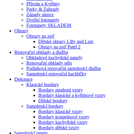
Příroda a Květiny
Parky & Zahrady
Západy slunce
Dveřní fototapety
Fototapety SKLADEM
Obrazy
Obrazy na zeď
Dětské obrazy Lilly and Luis
Obrazy na zeď Patel 2
Renovační obklady a dlažba
Obkladové kuchyňské panely
Renovační obklady stěn
Podlahová renovační samolepící dlažba
Samolepící renovační kachličky
Dekorace
Klasické bordury
Bordury moderní vzory
Bordury klasické a květinové vzory
Dětské bordury
Samolepící bordury
Bordury klasické vzory
Bordury koupelnové vzory
Bordury kuchyňské vzory
Bordury dětské vzory
Samolepící tapety