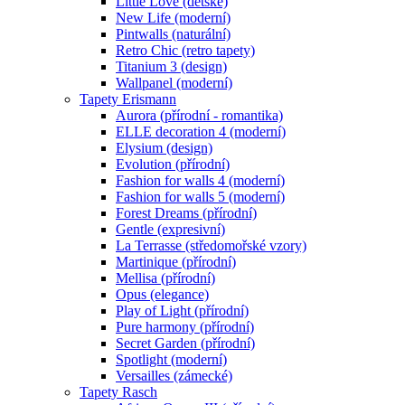
Little Love (dětské)
New Life (moderní)
Pintwalls (naturální)
Retro Chic (retro tapety)
Titanium 3 (design)
Wallpanel (moderní)
Tapety Erismann
Aurora (přírodní - romantika)
ELLE decoration 4 (moderní)
Elysium (design)
Evolution (přírodní)
Fashion for walls 4 (moderní)
Fashion for walls 5 (moderní)
Forest Dreams (přírodní)
Gentle (expresivní)
La Terrasse (středomořské vzory)
Martinique (přírodní)
Mellisa (přírodní)
Opus (elegance)
Play of Light (přírodní)
Pure harmony (přírodní)
Secret Garden (přírodní)
Spotlight (moderní)
Versailles (zámecké)
Tapety Rasch