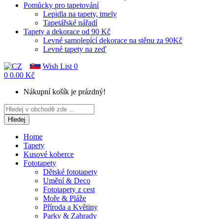
Pomůcky pro tapetování
Lepidla na tapety, tmely
Tapetářské nářadí
Tapety a dekorace od 90 Kč
Levné samolepící dekorace na stěnu za 90Kč
Levné tapety na zeď
Wish List
0
0
0.00 Kč
Nákupní košík je prázdný!
Hledej
Home
Tapety
Kusové koberce
Fototapety
Dětské fototapety
Umění & Deco
Fototapety z cest
Moře & Pláže
Příroda a Květiny
Parky & Zahrady