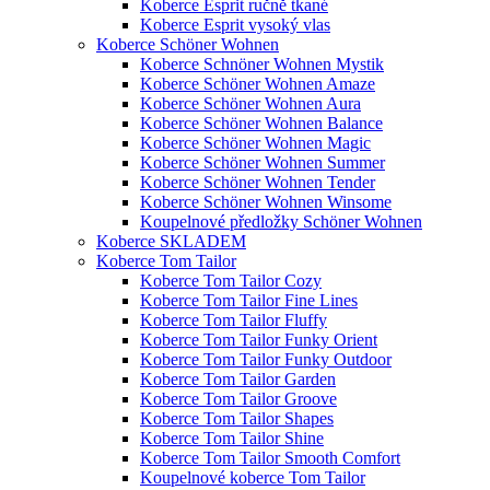
Koberce Esprit ručně tkané
Koberce Esprit vysoký vlas
Koberce Schöner Wohnen
Koberce Schnöner Wohnen Mystik
Koberce Schöner Wohnen Amaze
Koberce Schöner Wohnen Aura
Koberce Schöner Wohnen Balance
Koberce Schöner Wohnen Magic
Koberce Schöner Wohnen Summer
Koberce Schöner Wohnen Tender
Koberce Schöner Wohnen Winsome
Koupelnové předložky Schöner Wohnen
Koberce SKLADEM
Koberce Tom Tailor
Koberce Tom Tailor Cozy
Koberce Tom Tailor Fine Lines
Koberce Tom Tailor Fluffy
Koberce Tom Tailor Funky Orient
Koberce Tom Tailor Funky Outdoor
Koberce Tom Tailor Garden
Koberce Tom Tailor Groove
Koberce Tom Tailor Shapes
Koberce Tom Tailor Shine
Koberce Tom Tailor Smooth Comfort
Koupelnové koberce Tom Tailor