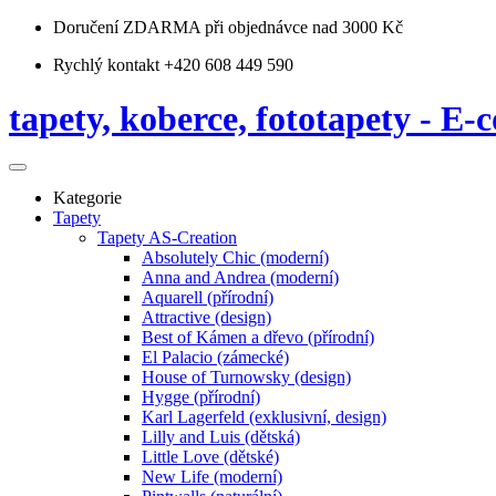
Doručení ZDARMA
při objednávce nad 3000 Kč
Rychlý kontakt +420 608 449 590
tapety, koberce, fototapety - E-c
Kategorie
Tapety
Tapety AS-Creation
Absolutely Chic (moderní)
Anna and Andrea (moderní)
Aquarell (přírodní)
Attractive (design)
Best of Kámen a dřevo (přírodní)
El Palacio (zámecké)
House of Turnowsky (design)
Hygge (přírodní)
Karl Lagerfeld (exklusivní, design)
Lilly and Luis (dětská)
Little Love (dětské)
New Life (moderní)