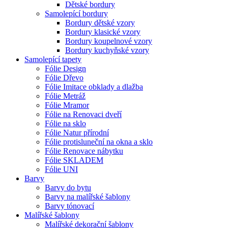
Dětské bordury
Samolepící bordury
Bordury dětské vzory
Bordury klasické vzory
Bordury koupelnové vzory
Bordury kuchyňské vzory
Samolepící tapety
Fólie Design
Fólie Dřevo
Fólie Imitace obklady a dlažba
Fólie Metráž
Fólie Mramor
Fólie na Renovaci dveří
Fólie na sklo
Fólie Natur přírodní
Fólie protisluneční na okna a sklo
Fólie Renovace nábytku
Fólie SKLADEM
Fólie UNI
Barvy
Barvy do bytu
Barvy na malířské šablony
Barvy tónovací
Malířské šablony
Malířské dekorační šablony