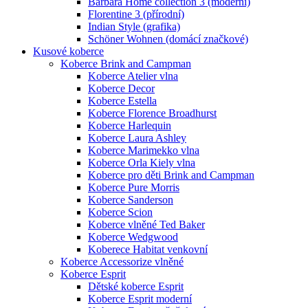
Barbara Home collection 3 (moderní)
Florentine 3 (přírodní)
Indian Style (grafika)
Schöner Wohnen (domácí značkové)
Kusové koberce
Koberce Brink and Campman
Koberce Atelier vlna
Koberce Decor
Koberce Estella
Koberce Florence Broadhurst
Koberce Harlequin
Koberce Laura Ashley
Koberce Marimekko vlna
Koberce Orla Kiely vlna
Koberce pro děti Brink and Campman
Koberce Pure Morris
Koberce Sanderson
Koberce Scion
Koberce vlněné Ted Baker
Koberce Wedgwood
Koberece Habitat venkovní
Koberce Accessorize vlněné
Koberce Esprit
Dětské koberce Esprit
Koberce Esprit moderní