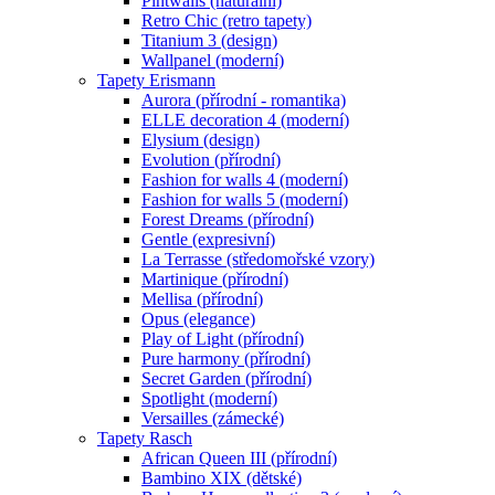
Pintwalls (naturální)
Retro Chic (retro tapety)
Titanium 3 (design)
Wallpanel (moderní)
Tapety Erismann
Aurora (přírodní - romantika)
ELLE decoration 4 (moderní)
Elysium (design)
Evolution (přírodní)
Fashion for walls 4 (moderní)
Fashion for walls 5 (moderní)
Forest Dreams (přírodní)
Gentle (expresivní)
La Terrasse (středomořské vzory)
Martinique (přírodní)
Mellisa (přírodní)
Opus (elegance)
Play of Light (přírodní)
Pure harmony (přírodní)
Secret Garden (přírodní)
Spotlight (moderní)
Versailles (zámecké)
Tapety Rasch
African Queen III (přírodní)
Bambino XIX (dětské)