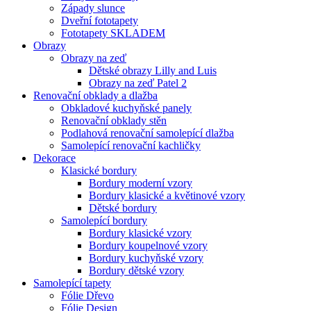
Západy slunce
Dveřní fototapety
Fototapety SKLADEM
Obrazy
Obrazy na zeď
Dětské obrazy Lilly and Luis
Obrazy na zeď Patel 2
Renovační obklady a dlažba
Obkladové kuchyňské panely
Renovační obklady stěn
Podlahová renovační samolepící dlažba
Samolepící renovační kachličky
Dekorace
Klasické bordury
Bordury moderní vzory
Bordury klasické a květinové vzory
Dětské bordury
Samolepící bordury
Bordury klasické vzory
Bordury koupelnové vzory
Bordury kuchyňské vzory
Bordury dětské vzory
Samolepící tapety
Fólie Dřevo
Fólie Design