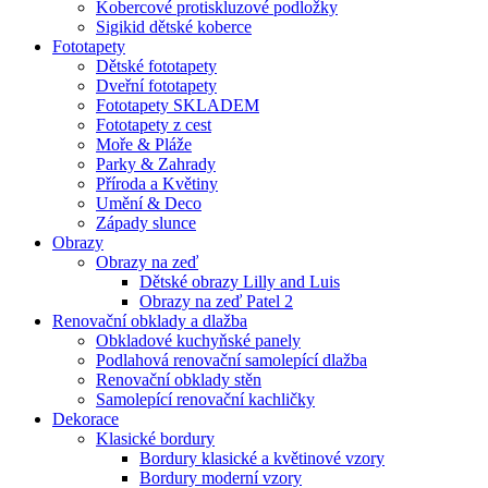
Kobercové protiskluzové podložky
Sigikid dětské koberce
Fototapety
Dětské fototapety
Dveřní fototapety
Fototapety SKLADEM
Fototapety z cest
Moře & Pláže
Parky & Zahrady
Příroda a Květiny
Umění & Deco
Západy slunce
Obrazy
Obrazy na zeď
Dětské obrazy Lilly and Luis
Obrazy na zeď Patel 2
Renovační obklady a dlažba
Obkladové kuchyňské panely
Podlahová renovační samolepící dlažba
Renovační obklady stěn
Samolepící renovační kachličky
Dekorace
Klasické bordury
Bordury klasické a květinové vzory
Bordury moderní vzory