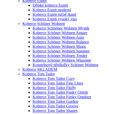
Koberce Esprit
Dětské koberce Esprit
Koberce Esprit moderní
Koberce Esprit ručně tkané
Koberce Esprit vysoký vlas
Koberce Schöner Wohnen
Koberce Schnöner Wohnen Mystik
Koberce Schöner Wohnen Amaze
Koberce Schöner Wohnen Aura
Koberce Schöner Wohnen Balance
Koberce Schöner Wohnen Magic
Koberce Schöner Wohnen Summer
Koberce Schöner Wohnen Tender
Koberce Schöner Wohnen Winsome
Koupelnové předložky Schöner Wohnen
Koberce SKLADEM
Koberce Tom Tailor
Koberce Tom Tailor Cozy
Koberce Tom Tailor Fine Lines
Koberce Tom Tailor Fluffy
Koberce Tom Tailor Funky Orient
Koberce Tom Tailor Funky Outdoor
Koberce Tom Tailor Garden
Koberce Tom Tailor Groove
Koberce Tom Tailor Shapes