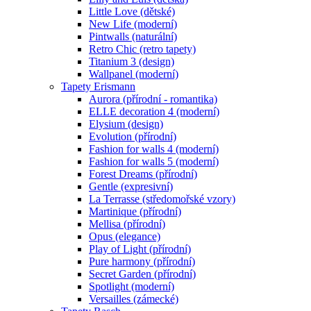
Little Love (dětské)
New Life (moderní)
Pintwalls (naturální)
Retro Chic (retro tapety)
Titanium 3 (design)
Wallpanel (moderní)
Tapety Erismann
Aurora (přírodní - romantika)
ELLE decoration 4 (moderní)
Elysium (design)
Evolution (přírodní)
Fashion for walls 4 (moderní)
Fashion for walls 5 (moderní)
Forest Dreams (přírodní)
Gentle (expresivní)
La Terrasse (středomořské vzory)
Martinique (přírodní)
Mellisa (přírodní)
Opus (elegance)
Play of Light (přírodní)
Pure harmony (přírodní)
Secret Garden (přírodní)
Spotlight (moderní)
Versailles (zámecké)