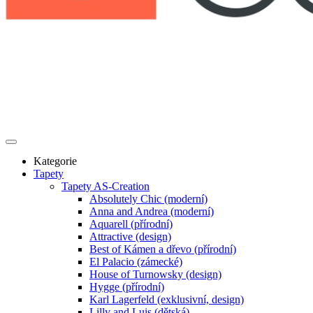
Kategorie
Tapety
Tapety AS-Creation
Absolutely Chic (moderní)
Anna and Andrea (moderní)
Aquarell (přírodní)
Attractive (design)
Best of Kámen a dřevo (přírodní)
El Palacio (zámecké)
House of Turnowsky (design)
Hygge (přírodní)
Karl Lagerfeld (exklusivní, design)
Lilly and Luis (dětská)