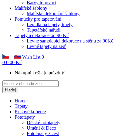
Barvy tónovací
Malířské šablony
Malířské dekorační šablony
Pomůcky pro tapetování
Lepidla na tapety, tmely
Tapetářské nářadí
Tapety a dekorace od 90 Kč
Levné samolepící dekorace na stěnu za 90Kč
Levné tapety na zeď
Wish List
0
0
0.00 Kč
Nákupní košík je prázdný!
Hledej
Home
Tapety
Kusové koberce
Fototapety
Dětské fototapety
Umění & Deco
Fototapety z cest