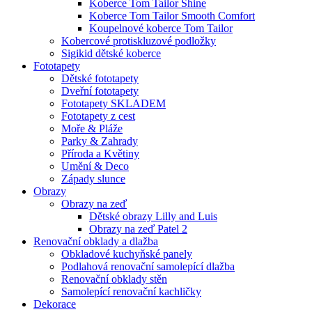
Koberce Tom Tailor Shine
Koberce Tom Tailor Smooth Comfort
Koupelnové koberce Tom Tailor
Kobercové protiskluzové podložky
Sigikid dětské koberce
Fototapety
Dětské fototapety
Dveřní fototapety
Fototapety SKLADEM
Fototapety z cest
Moře & Pláže
Parky & Zahrady
Příroda a Květiny
Umění & Deco
Západy slunce
Obrazy
Obrazy na zeď
Dětské obrazy Lilly and Luis
Obrazy na zeď Patel 2
Renovační obklady a dlažba
Obkladové kuchyňské panely
Podlahová renovační samolepící dlažba
Renovační obklady stěn
Samolepící renovační kachličky
Dekorace