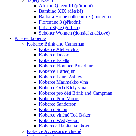
Tapety Rasch
African Queen III (přírodní)
Bambino XIX (dětské)
Barbara Home collection 3 (moderní)
Florentine 3 (přírodní)
Indian Style (grafika)
Schöner Wohnen (domácí značkové)
Kusové koberce
Koberce Brink and Campman
Koberce Atelier vlna
Koberce Decor
Koberce Estella
Koberce Florence Broadhurst
Koberce Harlequin
Koberce Laura Ashley
Koberce Marimekko vlna
Koberce Orla Kiely vlna
Koberce pro děti Brink and Campman
Koberce Pure Morris
Koberce Sanderson
Koberce Scion
Koberce vlněné Ted Baker
Koberce Wedgwood
Koberece Habitat venkovní
Koberce Accessorize vlněné