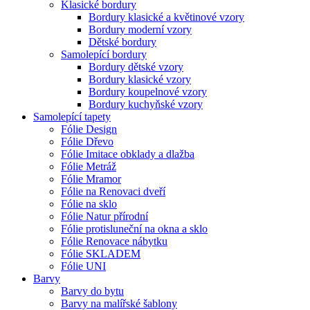
Klasické bordury
Bordury klasické a květinové vzory
Bordury moderní vzory
Dětské bordury
Samolepící bordury
Bordury dětské vzory
Bordury klasické vzory
Bordury koupelnové vzory
Bordury kuchyňské vzory
Samolepící tapety
Fólie Design
Fólie Dřevo
Fólie Imitace obklady a dlažba
Fólie Metráž
Fólie Mramor
Fólie na Renovaci dveří
Fólie na sklo
Fólie Natur přírodní
Fólie protisluneční na okna a sklo
Fólie Renovace nábytku
Fólie SKLADEM
Fólie UNI
Barvy
Barvy do bytu
Barvy na malířské šablony