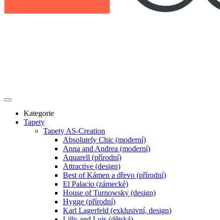
Kategorie
Tapety
Tapety AS-Creation
Absolutely Chic (moderní)
Anna and Andrea (moderní)
Aquarell (přírodní)
Attractive (design)
Best of Kámen a dřevo (přírodní)
El Palacio (zámecké)
House of Turnowsky (design)
Hygge (přírodní)
Karl Lagerfeld (exklusivní, design)
Lilly and Luis (dětská)