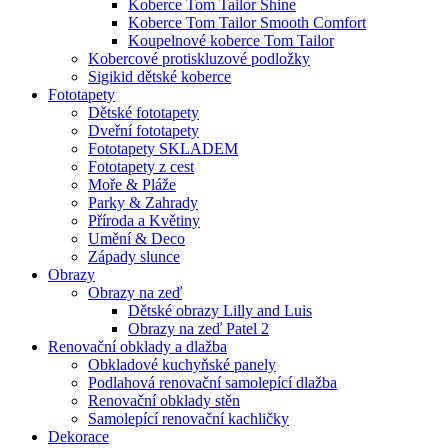
Koberce Tom Tailor Shine
Koberce Tom Tailor Smooth Comfort
Koupelnové koberce Tom Tailor
Kobercové protiskluzové podložky
Sigikid dětské koberce
Fototapety
Dětské fototapety
Dveřní fototapety
Fototapety SKLADEM
Fototapety z cest
Moře & Pláže
Parky & Zahrady
Příroda a Květiny
Umění & Deco
Západy slunce
Obrazy
Obrazy na zeď
Dětské obrazy Lilly and Luis
Obrazy na zeď Patel 2
Renovační obklady a dlažba
Obkladové kuchyňské panely
Podlahová renovační samolepící dlažba
Renovační obklady stěn
Samolepící renovační kachličky
Dekorace