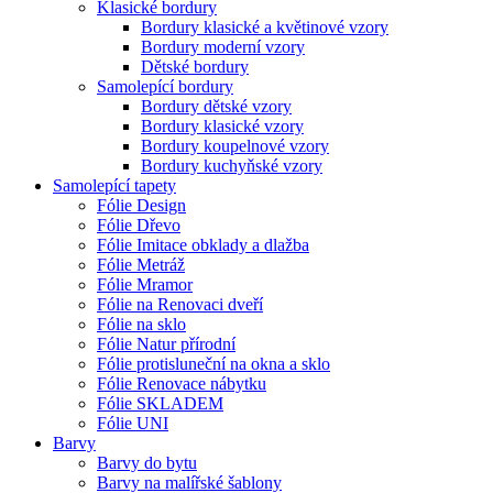
Klasické bordury
Bordury klasické a květinové vzory
Bordury moderní vzory
Dětské bordury
Samolepící bordury
Bordury dětské vzory
Bordury klasické vzory
Bordury koupelnové vzory
Bordury kuchyňské vzory
Samolepící tapety
Fólie Design
Fólie Dřevo
Fólie Imitace obklady a dlažba
Fólie Metráž
Fólie Mramor
Fólie na Renovaci dveří
Fólie na sklo
Fólie Natur přírodní
Fólie protisluneční na okna a sklo
Fólie Renovace nábytku
Fólie SKLADEM
Fólie UNI
Barvy
Barvy do bytu
Barvy na malířské šablony