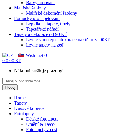
Barvy tónovací
Malířské šablony
Malířské dekorační šablony
Pomůcky pro tapetování
Lepidla na tapety, tmely
Tapetářské nářadí
Tapety a dekorace od 90 Kč
Levné samolepící dekorace na stěnu za 90Kč
Levné tapety na zeď
Wish List
0
0
0.00 Kč
Nákupní košík je prázdný!
Hledej
Home
Tapety
Kusové koberce
Fototapety
Dětské fototapety
Umění & Deco
Fototapety z cest