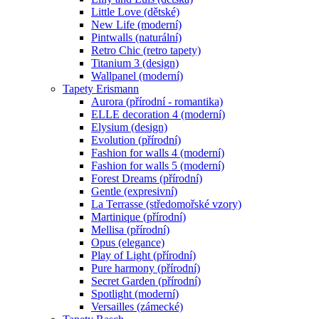
Little Love (dětské)
New Life (moderní)
Pintwalls (naturální)
Retro Chic (retro tapety)
Titanium 3 (design)
Wallpanel (moderní)
Tapety Erismann
Aurora (přírodní - romantika)
ELLE decoration 4 (moderní)
Elysium (design)
Evolution (přírodní)
Fashion for walls 4 (moderní)
Fashion for walls 5 (moderní)
Forest Dreams (přírodní)
Gentle (expresivní)
La Terrasse (středomořské vzory)
Martinique (přírodní)
Mellisa (přírodní)
Opus (elegance)
Play of Light (přírodní)
Pure harmony (přírodní)
Secret Garden (přírodní)
Spotlight (moderní)
Versailles (zámecké)