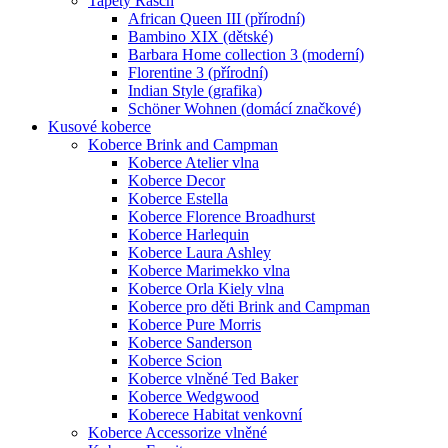
Tapety Rasch
African Queen III (přírodní)
Bambino XIX (dětské)
Barbara Home collection 3 (moderní)
Florentine 3 (přírodní)
Indian Style (grafika)
Schöner Wohnen (domácí značkové)
Kusové koberce
Koberce Brink and Campman
Koberce Atelier vlna
Koberce Decor
Koberce Estella
Koberce Florence Broadhurst
Koberce Harlequin
Koberce Laura Ashley
Koberce Marimekko vlna
Koberce Orla Kiely vlna
Koberce pro děti Brink and Campman
Koberce Pure Morris
Koberce Sanderson
Koberce Scion
Koberce vlněné Ted Baker
Koberce Wedgwood
Koberece Habitat venkovní
Koberce Accessorize vlněné