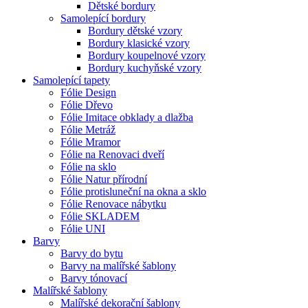
Dětské bordury
Samolepící bordury
Bordury dětské vzory
Bordury klasické vzory
Bordury koupelnové vzory
Bordury kuchyňské vzory
Samolepící tapety
Fólie Design
Fólie Dřevo
Fólie Imitace obklady a dlažba
Fólie Metráž
Fólie Mramor
Fólie na Renovaci dveří
Fólie na sklo
Fólie Natur přírodní
Fólie protisluneční na okna a sklo
Fólie Renovace nábytku
Fólie SKLADEM
Fólie UNI
Barvy
Barvy do bytu
Barvy na malířské šablony
Barvy tónovací
Malířské šablony
Malířské dekorační šablony