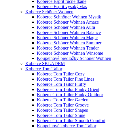
Koberce Esprit ručně tkané
Koberce Esprit vysoký vlas
Koberce Schöner Wohnen
Koberce Schnöner Wohnen Mystik
Koberce Schöner Wohnen Amaze
Koberce Schöner Wohnen Aura
Koberce Schöner Wohnen Balance
Koberce Schöner Wohnen Magic
Koberce Schöner Wohnen Summer
Koberce Schöner Wohnen Tender
Koberce Schöner Wohnen Winsome
Koupelnové předložky Schöner Wohnen
Koberce SKLADEM
Koberce Tom Tailor
Koberce Tom Tailor Cozy
Koberce Tom Tailor Fine Lines
Koberce Tom Tailor Fluffy
Koberce Tom Tailor Funky Orient
Koberce Tom Tailor Funky Outdoor
Koberce Tom Tailor Garden
Koberce Tom Tailor Groove
Koberce Tom Tailor Shapes
Koberce Tom Tailor Shine
Koberce Tom Tailor Smooth Comfort
Koupelnové koberce Tom Tailor