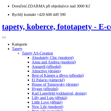
Doručení ZDARMA
při objednávce nad 3000 Kč
Rychlý kontakt +420 608 449 590
tapety, koberce, fototapety - E-c
Kategorie
Tapety
Tapety AS-Creation
Absolutely Chic (moderní)
Anna and Andrea (moderní)
Aquarell (přírodní)
Attractive (design)
Best of Kámen a dřevo (přírodní)
El Palacio (zámecké)
House of Turnowsky (design)
Hygge (přírodní)
Karl Lagerfeld (exklusivní, design)
Lilly and Luis (dětská)
Little Love (dětské)
New Life (moderní)