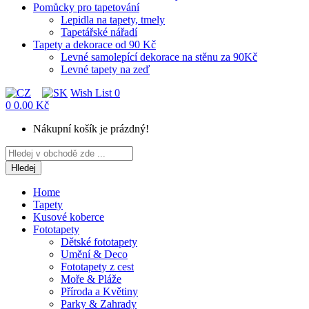
Pomůcky pro tapetování
Lepidla na tapety, tmely
Tapetářské nářadí
Tapety a dekorace od 90 Kč
Levné samolepící dekorace na stěnu za 90Kč
Levné tapety na zeď
Wish List
0
0
0.00 Kč
Nákupní košík je prázdný!
Hledej
Home
Tapety
Kusové koberce
Fototapety
Dětské fototapety
Umění & Deco
Fototapety z cest
Moře & Pláže
Příroda a Květiny
Parky & Zahrady