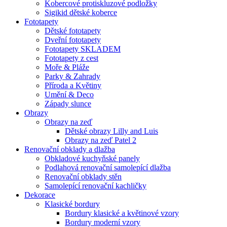
Kobercové protiskluzové podložky
Sigikid dětské koberce
Fototapety
Dětské fototapety
Dveřní fototapety
Fototapety SKLADEM
Fototapety z cest
Moře & Pláže
Parky & Zahrady
Příroda a Květiny
Umění & Deco
Západy slunce
Obrazy
Obrazy na zeď
Dětské obrazy Lilly and Luis
Obrazy na zeď Patel 2
Renovační obklady a dlažba
Obkladové kuchyňské panely
Podlahová renovační samolepící dlažba
Renovační obklady stěn
Samolepící renovační kachličky
Dekorace
Klasické bordury
Bordury klasické a květinové vzory
Bordury moderní vzory