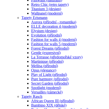
Pintwalls (naturální)
Retro Chic (retro tapety)
Titanium 3 (design)
Wallpanel (moderní)
Tapety Erismann
Aurora (přírodní - romantika)
ELLE decoration 4 (moderní)
Elysium (design)
Evolution (přírodní)
Fashion for walls 4 (moderní)
Fashion for walls 5 (moderní)
Forest Dreams (přírodní)
Gentle (expresivní)
La Terrasse (středomořské vzory)
Martinique (přírodní)
Mellisa (přírodní)
Opus (elegance)
Play of Light (přírodní)
Pure harmony (přírodní)
Secret Garden (přírodní)
Spotlight (moderní)
Versailles (zámecké)
Tapety Rasch
African Queen III (přírodní)
Bambino XIX (dětské)