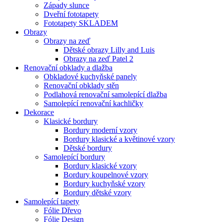
Západy slunce
Dveřní fototapety
Fototapety SKLADEM
Obrazy
Obrazy na zeď
Dětské obrazy Lilly and Luis
Obrazy na zeď Patel 2
Renovační obklady a dlažba
Obkladové kuchyňské panely
Renovační obklady stěn
Podlahová renovační samolepící dlažba
Samolepící renovační kachličky
Dekorace
Klasické bordury
Bordury moderní vzory
Bordury klasické a květinové vzory
Dětské bordury
Samolepící bordury
Bordury klasické vzory
Bordury koupelnové vzory
Bordury kuchyňské vzory
Bordury dětské vzory
Samolepící tapety
Fólie Dřevo
Fólie Design