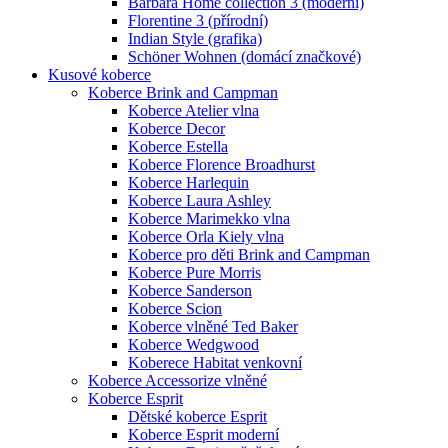
Barbara Home collection 3 (moderní)
Florentine 3 (přírodní)
Indian Style (grafika)
Schöner Wohnen (domácí značkové)
Kusové koberce
Koberce Brink and Campman
Koberce Atelier vlna
Koberce Decor
Koberce Estella
Koberce Florence Broadhurst
Koberce Harlequin
Koberce Laura Ashley
Koberce Marimekko vlna
Koberce Orla Kiely vlna
Koberce pro děti Brink and Campman
Koberce Pure Morris
Koberce Sanderson
Koberce Scion
Koberce vlněné Ted Baker
Koberce Wedgwood
Koberece Habitat venkovní
Koberce Accessorize vlněné
Koberce Esprit
Dětské koberce Esprit
Koberce Esprit moderní