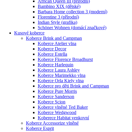
African Queen III (přírodní)
Bambino XIX (dětské)
Barbara Home collection 3 (moderní)
Florentine 3 (přírodní)
Indian Style (grafika)
Schöner Wohnen (domácí značkové)
Kusové koberce
Koberce Brink and Campman
Koberce Atelier vlna
Koberce Decor
Koberce Estella
Koberce Florence Broadhurst
Koberce Harlequin
Koberce Laura Ashley
Koberce Marimekko vlna
Koberce Orla Kiely vlna
Koberce pro děti Brink and Campman
Koberce Pure Morris
Koberce Sanderson
Koberce Scion
Koberce vlněné Ted Baker
Koberce Wedgwood
Koberece Habitat venkovní
Koberce Accessorize vlněné
Koberce Esprit