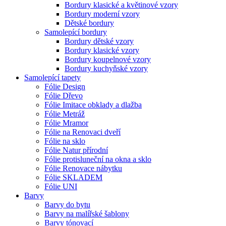
Bordury klasické a květinové vzory
Bordury moderní vzory
Dětské bordury
Samolepící bordury
Bordury dětské vzory
Bordury klasické vzory
Bordury koupelnové vzory
Bordury kuchyňské vzory
Samolepící tapety
Fólie Design
Fólie Dřevo
Fólie Imitace obklady a dlažba
Fólie Metráž
Fólie Mramor
Fólie na Renovaci dveří
Fólie na sklo
Fólie Natur přírodní
Fólie protisluneční na okna a sklo
Fólie Renovace nábytku
Fólie SKLADEM
Fólie UNI
Barvy
Barvy do bytu
Barvy na malířské šablony
Barvy tónovací