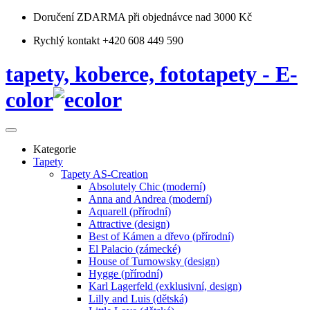
Doručení ZDARMA
při objednávce nad 3000 Kč
Rychlý kontakt +420 608 449 590
tapety, koberce, fototapety - E-
color
Kategorie
Tapety
Tapety AS-Creation
Absolutely Chic (moderní)
Anna and Andrea (moderní)
Aquarell (přírodní)
Attractive (design)
Best of Kámen a dřevo (přírodní)
El Palacio (zámecké)
House of Turnowsky (design)
Hygge (přírodní)
Karl Lagerfeld (exklusivní, design)
Lilly and Luis (dětská)