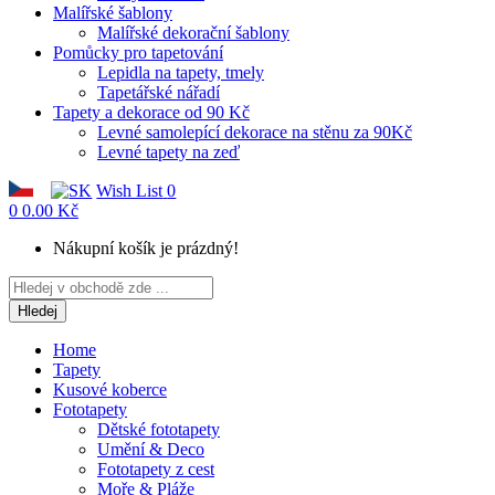
Malířské šablony
Malířské dekorační šablony
Pomůcky pro tapetování
Lepidla na tapety, tmely
Tapetářské nářadí
Tapety a dekorace od 90 Kč
Levné samolepící dekorace na stěnu za 90Kč
Levné tapety na zeď
Wish List
0
0
0.00 Kč
Nákupní košík je prázdný!
Hledej
Home
Tapety
Kusové koberce
Fototapety
Dětské fototapety
Umění & Deco
Fototapety z cest
Moře & Pláže