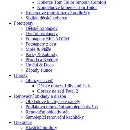
Koberce Tom Tailor Smooth Comfort
Koupelnové koberce Tom Tailor
Kobercové protiskluzové podložky
Sigikid dětské koberce
Fototapety
Dětské fototapety
Dveřní fototapety
Fototapety SKLADEM
Fototapety z cest
Moře & Pláže
Parky & Zahrady
Příroda a Květiny
Umění & Deco
Západy slunce
Obrazy
Obrazy na zeď
Dětské obrazy Lilly and Luis
Obrazy na zeď Patel 2
Renovační obklady a dlažba
Obkladové kuchyňské panely
Podlahová renovační samolepící dlažba
Renovační obklady stěn
Samolepící renovační kachličky
Dekorace
Klasické bordury