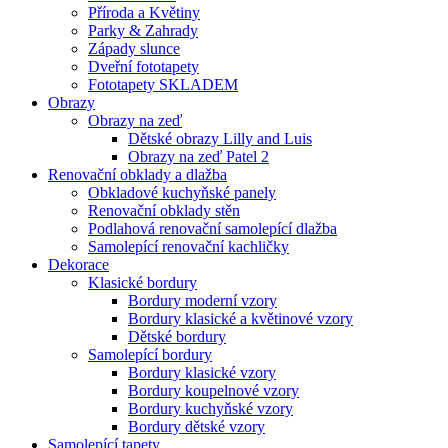
Příroda a Květiny
Parky & Zahrady
Západy slunce
Dveřní fototapety
Fototapety SKLADEM
Obrazy
Obrazy na zeď
Dětské obrazy Lilly and Luis
Obrazy na zeď Patel 2
Renovační obklady a dlažba
Obkladové kuchyňské panely
Renovační obklady stěn
Podlahová renovační samolepící dlažba
Samolepící renovační kachličky
Dekorace
Klasické bordury
Bordury moderní vzory
Bordury klasické a květinové vzory
Dětské bordury
Samolepící bordury
Bordury klasické vzory
Bordury koupelnové vzory
Bordury kuchyňské vzory
Bordury dětské vzory
Samolepící tapety