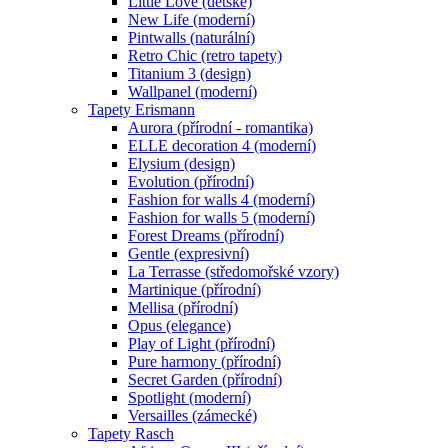
Little Love (dětské)
New Life (moderní)
Pintwalls (naturální)
Retro Chic (retro tapety)
Titanium 3 (design)
Wallpanel (moderní)
Tapety Erismann
Aurora (přírodní - romantika)
ELLE decoration 4 (moderní)
Elysium (design)
Evolution (přírodní)
Fashion for walls 4 (moderní)
Fashion for walls 5 (moderní)
Forest Dreams (přírodní)
Gentle (expresivní)
La Terrasse (středomořské vzory)
Martinique (přírodní)
Mellisa (přírodní)
Opus (elegance)
Play of Light (přírodní)
Pure harmony (přírodní)
Secret Garden (přírodní)
Spotlight (moderní)
Versailles (zámecké)
Tapety Rasch