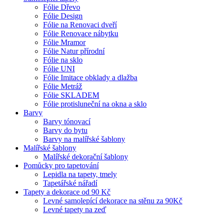
Fólie Dřevo
Fólie Design
Fólie na Renovaci dveří
Fólie Renovace nábytku
Fólie Mramor
Fólie Natur přírodní
Fólie na sklo
Fólie UNI
Fólie Imitace obklady a dlažba
Fólie Metráž
Fólie SKLADEM
Fólie protisluneční na okna a sklo
Barvy
Barvy tónovací
Barvy do bytu
Barvy na malířské šablony
Malířské šablony
Malířské dekorační šablony
Pomůcky pro tapetování
Lepidla na tapety, tmely
Tapetářské nářadí
Tapety a dekorace od 90 Kč
Levné samolepící dekorace na stěnu za 90Kč
Levné tapety na zeď