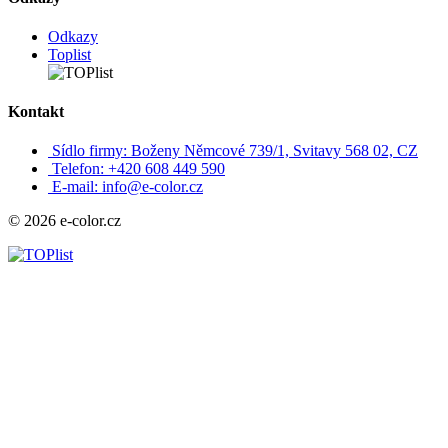
Odkazy
Toplist
Kontakt
Sídlo firmy: Boženy Němcové 739/1, Svitavy 568 02, CZ
Telefon: +420 608 449 590
E-mail: info@e-color.cz
© 2026 e-color.cz