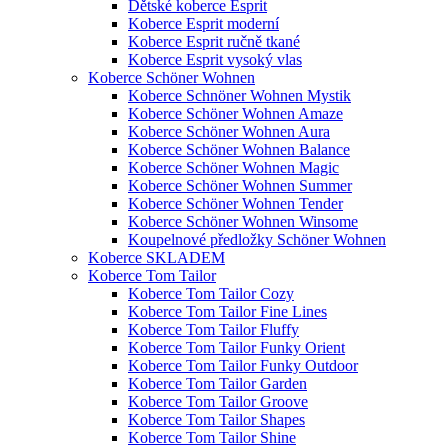
Dětské koberce Esprit
Koberce Esprit moderní
Koberce Esprit ručně tkané
Koberce Esprit vysoký vlas
Koberce Schöner Wohnen
Koberce Schnöner Wohnen Mystik
Koberce Schöner Wohnen Amaze
Koberce Schöner Wohnen Aura
Koberce Schöner Wohnen Balance
Koberce Schöner Wohnen Magic
Koberce Schöner Wohnen Summer
Koberce Schöner Wohnen Tender
Koberce Schöner Wohnen Winsome
Koupelnové předložky Schöner Wohnen
Koberce SKLADEM
Koberce Tom Tailor
Koberce Tom Tailor Cozy
Koberce Tom Tailor Fine Lines
Koberce Tom Tailor Fluffy
Koberce Tom Tailor Funky Orient
Koberce Tom Tailor Funky Outdoor
Koberce Tom Tailor Garden
Koberce Tom Tailor Groove
Koberce Tom Tailor Shapes
Koberce Tom Tailor Shine